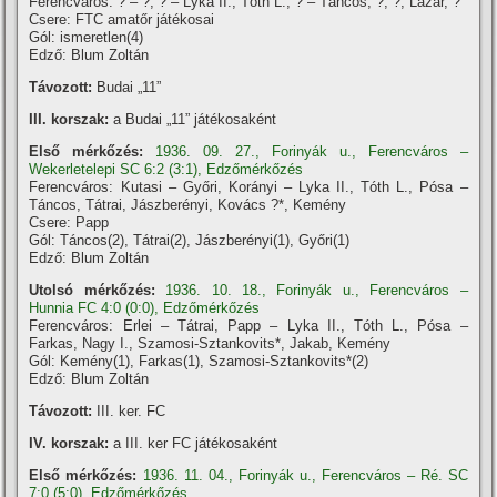
Ferencváros: ? – ?, ? – Lyka II., Tóth L., ? – Táncos, ?, ?, Lázár, ?
Csere: FTC amatőr játékosai
Gól: ismeretlen(4)
Edző: Blum Zoltán
Távozott:
Budai „11”
III. korszak:
a Budai „11” játékosaként
Első mérkőzés:
1936. 09. 27., Forinyák u., Ferencváros –
Wekerletelepi SC 6:2 (3:1), Edzőmérkőzés
Ferencváros: Kutasi – Győri, Korányi – Lyka II., Tóth L., Pósa –
Táncos, Tátrai, Jászberényi, Kovács ?*, Kemény
Csere: Papp
Gól: Táncos(2), Tátrai(2), Jászberényi(1), Győri(1)
Edző: Blum Zoltán
Utolsó mérkőzés:
1936. 10. 18., Forinyák u., Ferencváros –
Hunnia FC 4:0 (0:0), Edzőmérkőzés
Ferencváros: Erlei – Tátrai, Papp – Lyka II., Tóth L., Pósa –
Farkas, Nagy I., Szamosi-Sztankovits*, Jakab, Kemény
Gól: Kemény(1), Farkas(1), Szamosi-Sztankovits*(2)
Edző: Blum Zoltán
Távozott:
III. ker. FC
IV. korszak:
a III. ker FC játékosaként
Első mérkőzés:
1936. 11. 04., Forinyák u., Ferencváros – Ré. SC
7:0 (5:0), Edzőmérkőzés