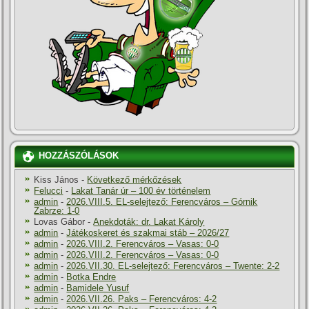
HOZZÁSZÓLÁSOK
Kiss János
-
Következő mérkőzések
Felucci
-
Lakat Tanár úr – 100 év történelem
admin
-
2026.VIII.5. EL-selejtező: Ferencváros – Górnik
Zabrze: 1-0
Lovas Gábor
-
Anekdoták: dr. Lakat Károly
admin
-
Játékoskeret és szakmai stáb – 2026/27
admin
-
2026.VIII.2. Ferencváros – Vasas: 0-0
admin
-
2026.VIII.2. Ferencváros – Vasas: 0-0
admin
-
2026.VII.30. EL-selejtező: Ferencváros – Twente: 2-2
admin
-
Botka Endre
admin
-
Bamidele Yusuf
admin
-
2026.VII.26. Paks – Ferencváros: 4-2