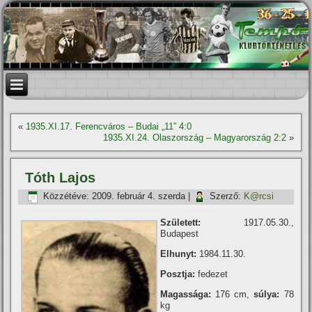
«
1935.XI.17. Ferencváros – Budai „11” 4:0
1935.XI.24. Olaszország – Magyarország 2:2
»
Tóth Lajos
Közzétéve:
2009. február 4. szerda
|
Szerző:
K@rcsi
Született:
1917.05.30.,
Budapest
Elhunyt:
1984.11.30.
Posztja:
fedezet
Magassága:
176 cm,
súlya:
78
kg