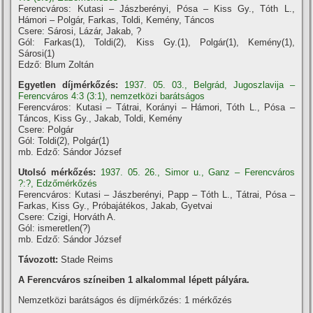
Ferencváros: Kutasi – Jászberényi, Pósa – Kiss Gy., Tóth L.,
Hámori – Polgár, Farkas, Toldi, Kemény, Táncos
Csere: Sárosi, Lázár, Jakab, ?
Gól: Farkas(1), Toldi(2), Kiss Gy.(1), Polgár(1), Kemény(1),
Sárosi(1)
Edző: Blum Zoltán
Egyetlen díjmérkőzés:
1937. 05. 03., Belgrád, Jugoszlavija –
Ferencváros 4:3 (3:1), nemzetközi barátságos
Ferencváros: Kutasi – Tátrai, Korányi – Hámori, Tóth L., Pósa –
Táncos, Kiss Gy., Jakab, Toldi, Kemény
Csere: Polgár
Gól: Toldi(2), Polgár(1)
mb. Edző: Sándor József
Utolsó mérkőzés:
1937. 05. 26., Simor u., Ganz – Ferencváros
?:?, Edzőmérkőzés
Ferencváros: Kutasi – Jászberényi, Papp – Tóth L., Tátrai, Pósa –
Farkas, Kiss Gy., Próbajátékos, Jakab, Gyetvai
Csere: Czigi, Horváth A.
Gól: ismeretlen(?)
mb. Edző: Sándor József
Távozott:
Stade Reims
A Ferencváros szí­neiben 1 alkalommal lépett pályára.
Nemzetközi barátságos és dí­jmérkőzés: 1 mérkőzés