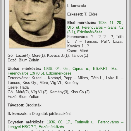
I. korszak:
Érkezett:
T. Előre
Első mérkőzés:
1935. 11. 20.,
Üllői út, Ferencváros – Ganz 7:2
(3:1), Edzőmérkőzés
Ferencváros: ? – ?, ? – ?, Tóth
L., ? – Táncos, Páli*, Lázár,
Kovács J., ?
Csere: Móré
Gól: Lázár(4), Móré(1), Kovács J.(1), Táncos(1)
Edző: Blum Zoltán
Utolsó mérkőzés:
1936. 04. 05., Ciprus u., BSzKRT IV.o. –
Ferencváros 1:9 (0:5), Edzőmérkőzés
Ferencváros: Kutasi – Korányi, Papp – Mikes, Tóth L., Lyka II. –
Táncos, Kiss Gy., Móré, Víg VI., Kemény
Csere: Háda
Gól: Móré(2), Víg VI.(2), Kemény(3), Kiss Gy.(2)
Edző: Blum Zoltán
Távozott:
Drogisták
II. korszak:
a Drogisták játékosaként
Egyetlen mérkőzés:
1936. 06. 17., Forinyák u., Ferencváros –
Lengyel HSC ?:?, Edzőmérkőzés