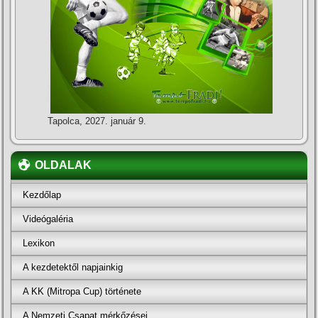
Tapolca, 2027. január 9.
OLDALAK
Kezdőlap
Videógaléria
Lexikon
A kezdetektől napjainkig
A KK (Mitropa Cup) története
A Nemzeti Csapat mérkőzései