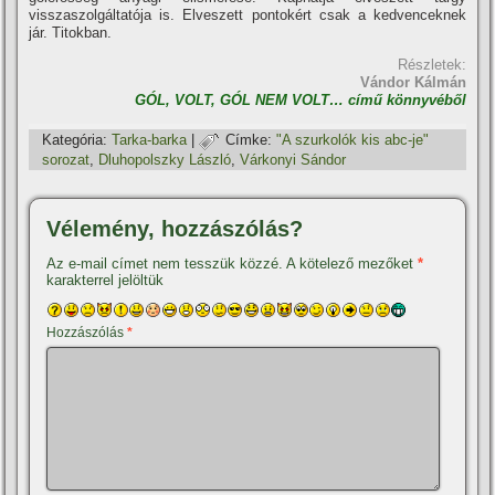
visszaszolgáltatója is. Elveszett pontokért csak a kedvenceknek
jár. Titokban.
Részletek:
Vándor Kálmán
GÓL, VOLT, GÓL NEM VOLT… cí­mű könnyvéből
Kategória:
Tarka-barka
|
Címke:
"A szurkolók kis abc-je"
sorozat
,
Dluhopolszky László
,
Várkonyi Sándor
Vélemény, hozzászólás?
Az e-mail címet nem tesszük közzé.
A kötelező mezőket
*
karakterrel jelöltük
Hozzászólás
*