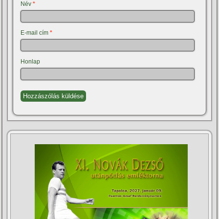
Név
*
E-mail cím
*
Honlap