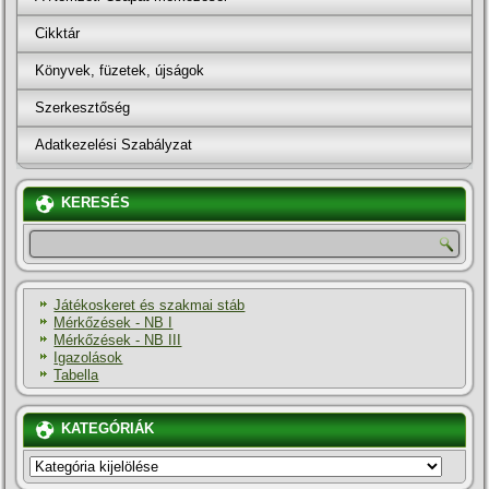
Cikktár
Könyvek, füzetek, újságok
Szerkesztőség
Adatkezelési Szabályzat
KERESÉS
Játékoskeret és szakmai stáb
Mérkőzések - NB I
Mérkőzések - NB III
Igazolások
Tabella
KATEGÓRIÁK
KATEGÓRIÁK