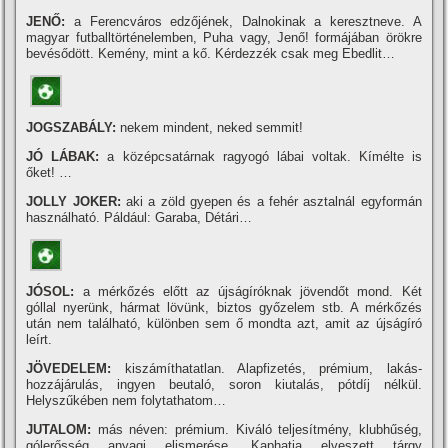
JENŐ:
a Ferencváros edzőjének, Dalnokinak a keresztneve. A
magyar futballtörténelemben, Puha vagy, Jenő! formájában örökre
bevésődött. Kemény, mint a kő. Kérdezzék csak meg Ebedlit…
JOGSZABÁLY:
nekem mindent, neked semmit!
JÓ LÁBAK:
a középcsatárnak ragyogó lábai voltak. Kí­mélte is
őket! …
JOLLY JOKER:
aki a zöld gyepen és a fehér asztalnál egyformán
használható. Páldául: Garaba, Détári…
JÓSOL:
a mérkőzés előtt az újságí­róknak jövendőt mond. Két
góllal nyerünk, hármat lövünk, biztos győzelem stb. A mérkőzés
után nem található, különben sem ő mondta azt, amit az újságí­ró
leí­rt.
JÖVEDELEM:
kiszámí­thatatlan. Alapfizetés, prémium, lakás-
hozzájárulás, ingyen beutaló, soron kiutalás, pótdí­j nélkül.
Helyszűkében nem folytathatom…
JUTALOM:
más néven: prémium. Kiváló teljesí­tmény, klubhűség,
gólerősség anyagi elismerése. Kaphatja elveszett tárgy