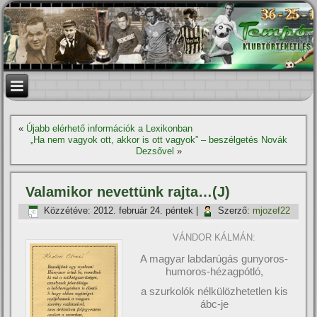
«
Újabb elérhető információk a Lexikonban
„Ha nem vagyok ott, akkor is ott vagyok” – beszélgetés Novák
Dezsővel
»
Valamikor nevettünk rajta…(J)
Közzétéve:
2012. február 24. péntek
|
Szerző:
mjozef22
VÁNDOR KÁLMÁN:
A magyar labdarúgás gunyoros-
humoros-hézagpótló,
a szurkolók nélkülözhetetlen kis
ábc-je