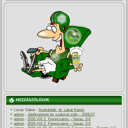
HOZZÁSZÓLÁSOK
Lovas Gábor
-
Anekdoták: dr. Lakat Károly
admin
-
Játékoskeret és szakmai stáb – 2026/27
admin
-
2026.VIII.2. Ferencváros – Vasas: 0-0
admin
-
2026.VIII.2. Ferencváros – Vasas: 0-0