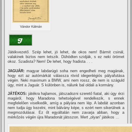
Vándor Kálmán
Játékvezető. Szép lehet, jó lehet, de okos nem! Bármit csinál,
valakinek biztos nem tetszik. Dühödten szidják, s ez neki örömet
okoz. Szadista? Nem! De lehet, hogy fradista . . .
JAGUÁR:
magyar labdarúgó soha nem engedheti meg magának,
hogy ezt az autómárkát válassza rövid idegenlégiós pályafutása
végén. Neki maximum a BMW, ami nem rossz, de nem is száguld
úgy, mint a Jaguár. S különben is, nálunk bal oldali a kormány.
JÁTÉKOS:
játékra hajlamos, játszadozni szerető fiatal, aki úgy érzi
magáról, hogy Maradona tehetségével rendelkezik, s ennek
megfelelően viselkedik, amí­g a pályára nem lép. A labdát azonban
nem tudja úgy kezelni, mint bálvány képe, s ezért nem sikerülnek a
megmozdulásai. Ez őt egyáltalán nem zavarja abban, hogy a
mérkőzés végén újra Maradonát játsszon. Mert „olyan” játékos …