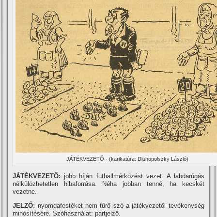
JÁTÉKVEZETŐ - (karikatúra: Dluhopolszky László)
JÁTÉKVEZETŐ:
jobb hí­ján futballmérkőzést vezet. A labdarúgás
nélkülözhetetlen hibaforrása. Néha jobban tenné, ha kecskét
vezetne.
JELZŐ:
nyomdafestéket nem tűrő szó a játékvezetői tevékenység
minősí­tésére. Szóhasználat: partjelző.