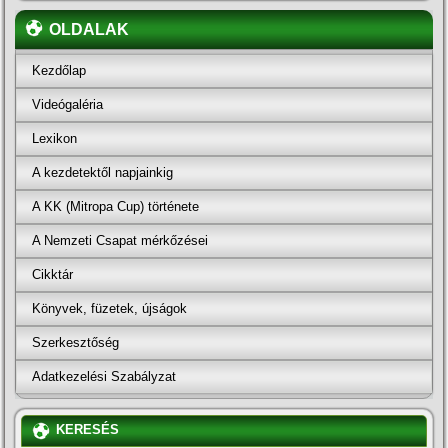
OLDALAK
Kezdőlap
Videógaléria
Lexikon
A kezdetektől napjainkig
A KK (Mitropa Cup) története
A Nemzeti Csapat mérkőzései
Cikktár
Könyvek, füzetek, újságok
Szerkesztőség
Adatkezelési Szabályzat
KERESÉS