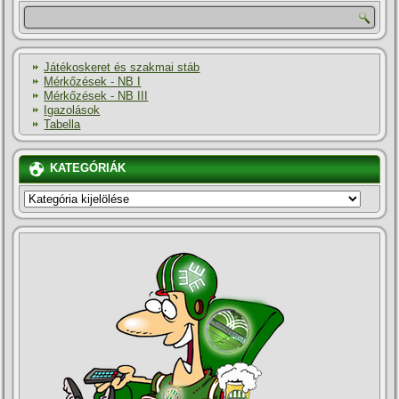
Játékoskeret és szakmai stáb
Mérkőzések - NB I
Mérkőzések - NB III
Igazolások
Tabella
KATEGÓRIÁK
KATEGÓRIÁK