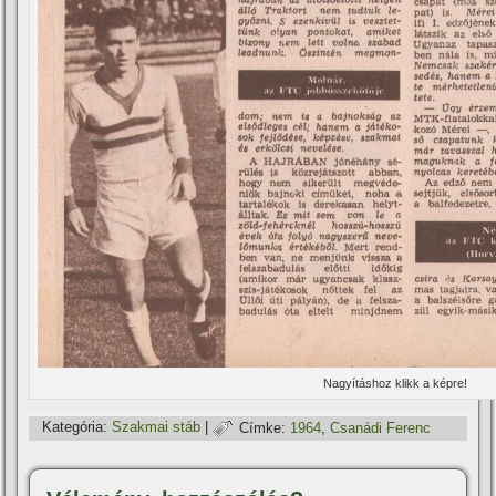
Nagyí­táshoz klikk a képre!
Kategória:
Szakmai stáb
|
Címke:
1964
,
Csanádi Ferenc