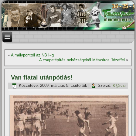
«
A mélyponttól az NB I-ig
A csapatépí­tés nehézségeiről Mészáros Józeffel
»
Van fiatal utánpótlás!
Közzétéve:
2009. március 5. csütörtök
|
Szerző:
K@rcsi