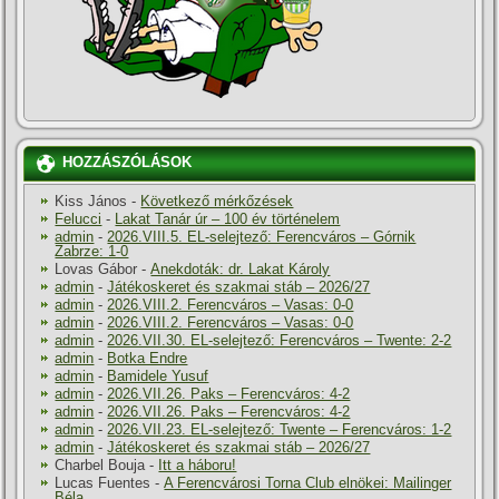
HOZZÁSZÓLÁSOK
Kiss János
-
Következő mérkőzések
Felucci
-
Lakat Tanár úr – 100 év történelem
admin
-
2026.VIII.5. EL-selejtező: Ferencváros – Górnik
Zabrze: 1-0
Lovas Gábor
-
Anekdoták: dr. Lakat Károly
admin
-
Játékoskeret és szakmai stáb – 2026/27
admin
-
2026.VIII.2. Ferencváros – Vasas: 0-0
admin
-
2026.VIII.2. Ferencváros – Vasas: 0-0
admin
-
2026.VII.30. EL-selejtező: Ferencváros – Twente: 2-2
admin
-
Botka Endre
admin
-
Bamidele Yusuf
admin
-
2026.VII.26. Paks – Ferencváros: 4-2
admin
-
2026.VII.26. Paks – Ferencváros: 4-2
admin
-
2026.VII.23. EL-selejtező: Twente – Ferencváros: 1-2
admin
-
Játékoskeret és szakmai stáb – 2026/27
Charbel Bouja
-
Itt a háboru!
Lucas Fuentes
-
A Ferencvárosi Torna Club elnökei: Mailinger
Béla