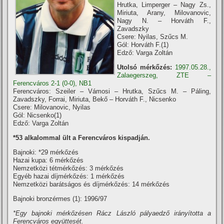
Hrutka, Limperger – Nagy Zs.,
Miriuta, Arany, Milovanovic,
Nagy N. – Horváth F.,
Zavadszky
Csere: Nyilas, Szűcs M.
Gól: Horváth F.(1)
Edző: Varga Zoltán
Utolsó mérkőzés:
1997.05.28.,
Zalaegerszeg, ZTE –
Ferencváros 2-1 (0-0), NB1
Ferencváros: Szeiler – Vámosi – Hrutka, Szűcs M. – Páling,
Zavadszky, Forrai, Miriuta, Bekő – Horváth F., Nicsenko
Csere: Milovanovic, Nyilas
Gól: Nicsenko(1)
Edző: Varga Zoltán
*53 alkalommal ült a Ferencváros kispadján.
Bajnoki: *29 mérkőzés
Hazai kupa: 6 mérkőzés
Nemzetközi tétmérkőzés: 3 mérkőzés
Egyéb hazai dí­jmérkőzés: 1 mérkőzés
Nemzetközi barátságos és dí­jmérkőzés: 14 mérkőzés
Bajnoki bronzérmes (1): 1996/97
*Egy bajnoki mérkőzésen Rácz László pályaedző irányí­totta a
Ferencváros együttesét.