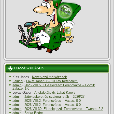
HOZZÁSZÓLÁSOK
Kiss János
-
Következő mérkőzések
Felucci
-
Lakat Tanár úr – 100 év történelem
admin
-
2026.VIII.5. EL-selejtező: Ferencváros – Górnik
Zabrze: 1-0
Lovas Gábor
-
Anekdoták: dr. Lakat Károly
admin
-
Játékoskeret és szakmai stáb – 2026/27
admin
-
2026.VIII.2. Ferencváros – Vasas: 0-0
admin
-
2026.VIII.2. Ferencváros – Vasas: 0-0
admin
-
2026.VII.30. EL-selejtező: Ferencváros – Twente: 2-2
admin
-
Botka Endre