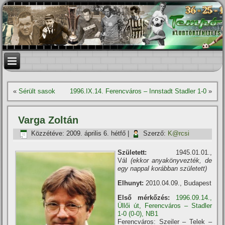
«
Sérült sasok
1996.IX.14. Ferencváros – Innstadt Stadler 1-0
»
Varga Zoltán
Közzétéve:
2009. április 6. hétfő
|
Szerző:
K@rcsi
Született:
1945.01.01.,
Vál
(ekkor anyakönyvezték, de
egy nappal korábban született)
Elhunyt:
2010.04.09., Budapest
Első mérkőzés:
1996.09.14.,
Üllői út, Ferencváros – Stadler
1-0 (0-0), NB1
Ferencváros: Szeiler – Telek –