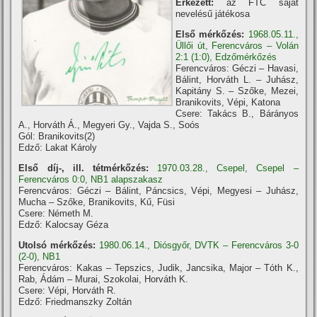
Érkezett:
az FTC saját
nevelésű játékosa
Első mérkőzés:
1968.05.11.,
Üllői út, Ferencváros – Volán
2:1 (1:0), Edzőmérkőzés
Ferencváros: Géczi – Havasi,
Bálint, Horváth L. – Juhász,
Kapitány S. – Szőke, Mezei,
Branikovits, Vépi, Katona
Csere: Takács B., Bárányos
A., Horváth Á., Megyeri Gy., Vajda S., Soós
Gól: Branikovits(2)
Edző: Lakat Károly
Első díj-, ill. tétmérkőzés:
1970.03.28., Csepel, Csepel –
Ferencváros 0:0, NB1 alapszakasz
Ferencváros: Géczi – Bálint, Páncsics, Vépi, Megyesi – Juhász,
Mucha – Szőke, Branikovits, Kű, Füsi
Csere: Németh M.
Edző: Kalocsay Géza
Utolsó mérkőzés:
1980.06.14., Diósgyőr, DVTK – Ferencváros 3-0
(2-0), NB1
Ferencváros: Kakas – Tepszics, Judik, Jancsika, Major – Tóth K.,
Rab, Ádám – Murai, Szokolai, Horváth K.
Csere: Vépi, Horváth R.
Edző: Friedmanszky Zoltán