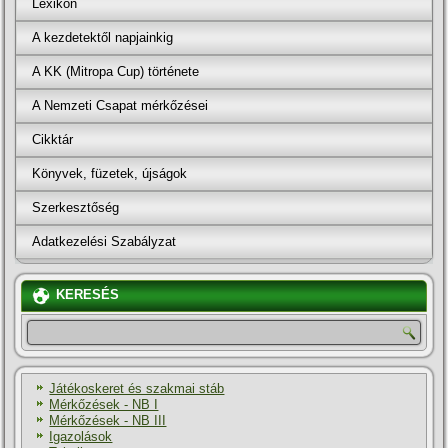
Lexikon
A kezdetektől napjainkig
A KK (Mitropa Cup) története
A Nemzeti Csapat mérkőzései
Cikktár
Könyvek, füzetek, újságok
Szerkesztőség
Adatkezelési Szabályzat
KERESÉS
Játékoskeret és szakmai stáb
Mérkőzések - NB I
Mérkőzések - NB III
Igazolások