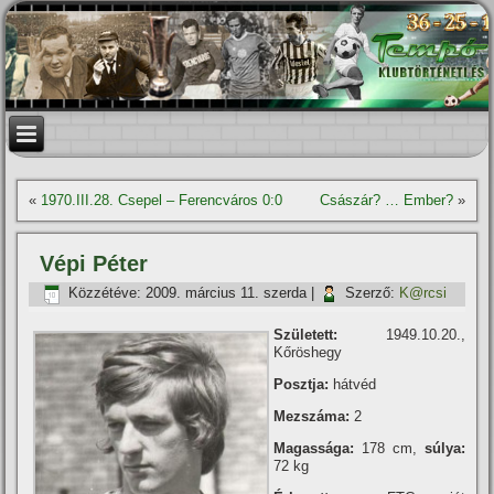
«
1970.III.28. Csepel – Ferencváros 0:0
Császár? … Ember?
»
Vépi Péter
Közzétéve:
2009. március 11. szerda
|
Szerző:
K@rcsi
Született:
1949.10.20.,
Kőröshegy
Posztja:
hátvéd
Mezszáma:
2
Magassága:
178 cm,
súlya:
72 kg