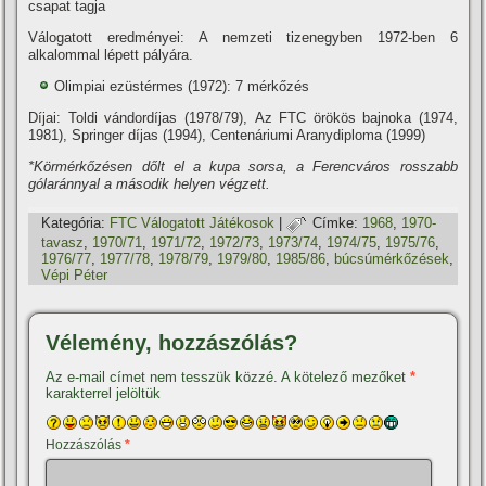
csapat tagja
Válogatott eredményei: A nemzeti tizenegyben 1972-ben 6
alkalommal lépett pályára.
Olimpiai ezüstérmes (1972): 7 mérkőzés
Dí­jai: Toldi vándordí­jas (1978/79), Az FTC örökös bajnoka (1974,
1981), Springer dí­jas (1994), Centenáriumi Aranydiploma (1999)
*Körmérkőzésen dőlt el a kupa sorsa, a Ferencváros rosszabb
gólaránnyal a második helyen végzett.
Kategória:
FTC Válogatott Játékosok
|
Címke:
1968
,
1970-
tavasz
,
1970/71
,
1971/72
,
1972/73
,
1973/74
,
1974/75
,
1975/76
,
1976/77
,
1977/78
,
1978/79
,
1979/80
,
1985/86
,
búcsúmérkőzések
,
Vépi Péter
Vélemény, hozzászólás?
Az e-mail címet nem tesszük közzé.
A kötelező mezőket
*
karakterrel jelöltük
Hozzászólás
*