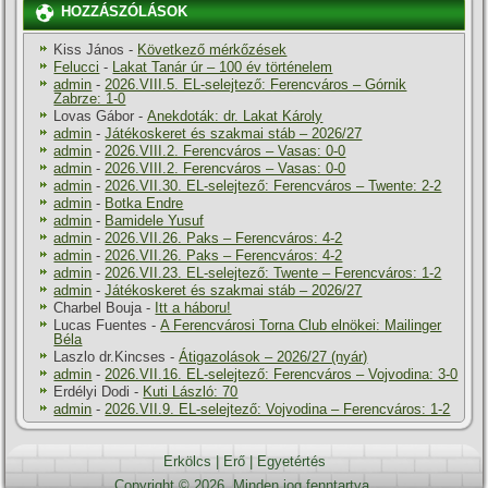
HOZZÁSZÓLÁSOK
Kiss János
-
Következő mérkőzések
Felucci
-
Lakat Tanár úr – 100 év történelem
admin
-
2026.VIII.5. EL-selejtező: Ferencváros – Górnik
Zabrze: 1-0
Lovas Gábor
-
Anekdoták: dr. Lakat Károly
admin
-
Játékoskeret és szakmai stáb – 2026/27
admin
-
2026.VIII.2. Ferencváros – Vasas: 0-0
admin
-
2026.VIII.2. Ferencváros – Vasas: 0-0
admin
-
2026.VII.30. EL-selejtező: Ferencváros – Twente: 2-2
admin
-
Botka Endre
admin
-
Bamidele Yusuf
admin
-
2026.VII.26. Paks – Ferencváros: 4-2
admin
-
2026.VII.26. Paks – Ferencváros: 4-2
admin
-
2026.VII.23. EL-selejtező: Twente – Ferencváros: 1-2
admin
-
Játékoskeret és szakmai stáb – 2026/27
Charbel Bouja
-
Itt a háboru!
Lucas Fuentes
-
A Ferencvárosi Torna Club elnökei: Mailinger
Béla
Laszlo dr.Kincses
-
Átigazolások – 2026/27 (nyár)
admin
-
2026.VII.16. EL-selejtező: Ferencváros – Vojvodina: 3-0
Erdélyi Dodi
-
Kuti László: 70
admin
-
2026.VII.9. EL-selejtező: Vojvodina – Ferencváros: 1-2
Erkölcs
|
Erő
|
Egyetértés
Copyright © 2026. Minden jog fenntartva.