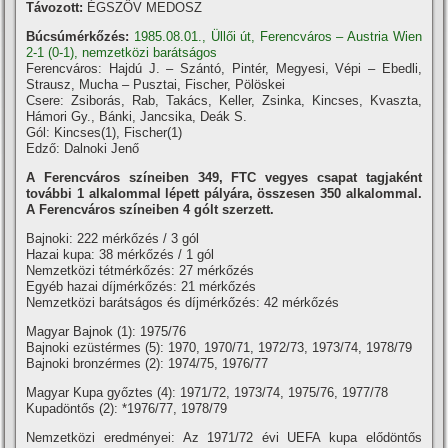
Távozott:
ÉGSZÖV MEDOSZ
Búcsúmérkőzés:
1985.08.01., Üllői út, Ferencváros – Austria Wien
2-1 (0-1), nemzetközi barátságos
Ferencváros: Hajdú J. – Szántó, Pintér, Megyesi, Vépi – Ebedli,
Strausz, Mucha – Pusztai, Fischer, Pölöskei
Csere: Zsiborás, Rab, Takács, Keller, Zsinka, Kincses, Kvaszta,
Hámori Gy., Bánki, Jancsika, Deák S.
Gól: Kincses(1), Fischer(1)
Edző: Dalnoki Jenő
A Ferencváros szí­neiben 349, FTC vegyes csapat tagjaként
további 1 alkalommal lépett pályára, összesen 350 alkalommal.
A Ferencváros szí­neiben 4 gólt szerzett.
Bajnoki: 222 mérkőzés / 3 gól
Hazai kupa: 38 mérkőzés / 1 gól
Nemzetközi tétmérkőzés: 27 mérkőzés
Egyéb hazai dí­jmérkőzés: 21 mérkőzés
Nemzetközi barátságos és dí­jmérkőzés: 42 mérkőzés
Magyar Bajnok (1): 1975/76
Bajnoki ezüstérmes (5): 1970, 1970/71, 1972/73, 1973/74, 1978/79
Bajnoki bronzérmes (2): 1974/75, 1976/77
Magyar Kupa győztes (4): 1971/72, 1973/74, 1975/76, 1977/78
Kupadöntős (2): *1976/77, 1978/79
Nemzetközi eredményei: Az 1971/72 évi UEFA kupa elődöntős