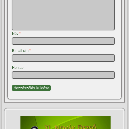
Név
*
E-mail cím
*
Honlap