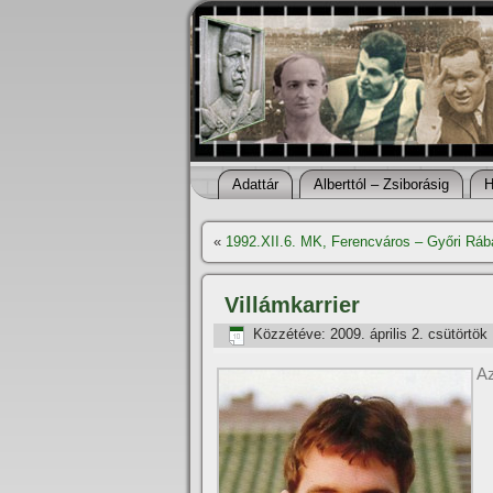
Adattár
Alberttól – Zsiborásig
H
«
1992.XII.6. MK, Ferencváros – Győri Rá
Villámkarrier
Közzétéve:
2009. április 2. csütörtök
Az