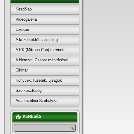
Kezdőlap
Videógaléria
Lexikon
A kezdetektől napjainkig
A KK (Mitropa Cup) története
A Nemzeti Csapat mérkőzései
Cikktár
Könyvek, füzetek, újságok
Szerkesztőség
Adatkezelési Szabályzat
KERESÉS