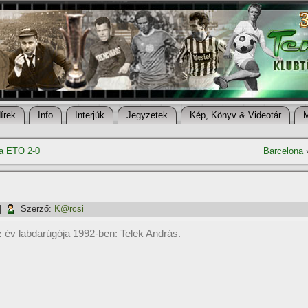
í­rek
Info
Interjúk
Jegyzetek
Kép, Könyv & Videotár
ba ETO 2-0
Barcelona
|
Szerző:
K@rcsi
 év labdarúgója 1992-ben: Telek András.