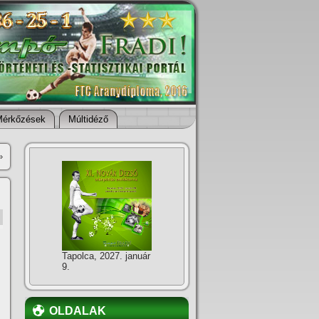
Mérkőzések
Múltidéző
»
Tapolca, 2027. január
9.
OLDALAK