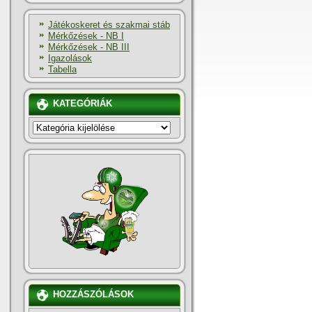
Játékoskeret és szakmai stáb
Mérkőzések - NB I
Mérkőzések - NB III
Igazolások
Tabella
KATEGÓRIÁK
KATEGÓRIÁK
HOZZÁSZÓLÁSOK