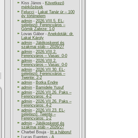
Kiss János
-
Következő
mérkőzések
Felucci
-
Lakat Tanár úr – 100
év történelem
admin
-
2026.VIII.5. EL-
selejtező: Ferencváros –
Górnik Zabrze: 1-0
Lovas Gábor
-
Anekdoták: dr.
Lakat Károly
admin
-
Játékoskeret és
szakmai stáb – 2026/27
admin
-
2026.VIII.2.
Ferencváros – Vasas: 0-0
admin
-
2026.VIII.2.
Ferencváros – Vasas: 0-0
admin
-
2026.VII.30. EL-
selejtező: Ferencváros –
Twente: 2-2
admin
-
Botka Endre
admin
-
Bamidele Yusuf
admin
-
2026.VII.26. Paks –
Ferencváros: 4-2
admin
-
2026.VII.26. Paks –
Ferencváros: 4-2
admin
-
2026.VII.23. EL-
selejtező: Twente –
Ferencváros: 1-2
admin
-
Játékoskeret és
szakmai stáb – 2026/27
Charbel Bouja
-
Itt a háboru!
Lucas Fuentes
-
A