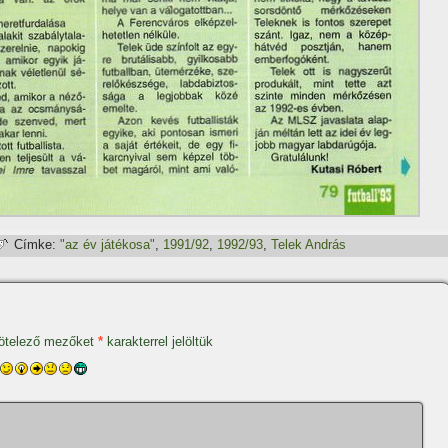
Címke:
"az év játékosa"
,
1991/92
,
1992/93
,
Telek András
ötelező mezőket
*
karakterrel jelöltük