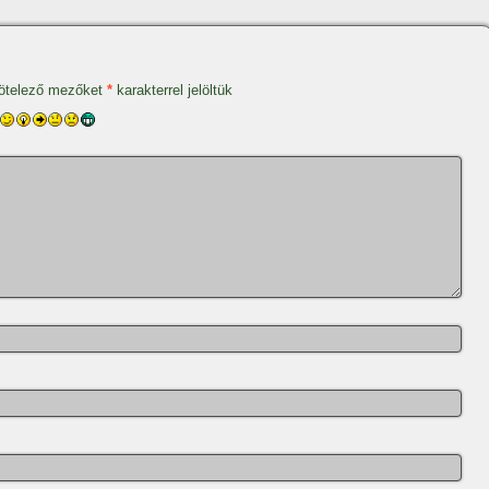
ötelező mezőket
*
karakterrel jelöltük