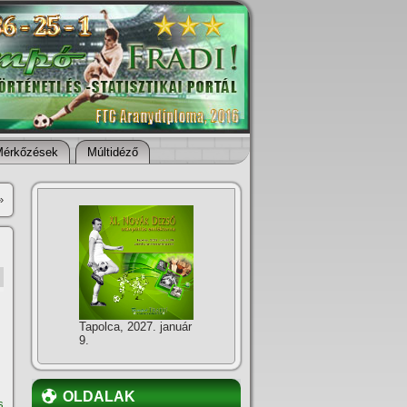
Mérkőzések
Múltidéző
»
Tapolca, 2027. január
9.
OLDALAK
s