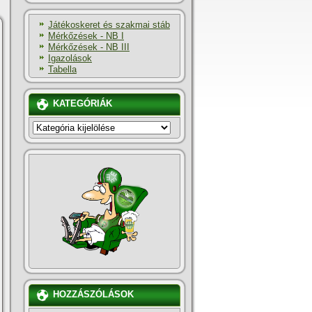
Játékoskeret és szakmai stáb
Mérkőzések - NB I
Mérkőzések - NB III
Igazolások
Tabella
KATEGÓRIÁK
KATEGÓRIÁK
HOZZÁSZÓLÁSOK