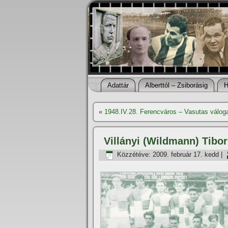
Adattár
Alberttól – Zsiborásig
H
«
1948.IV.28. Ferencváros – Vasutas válog
Villányi (Wildmann) Tibor
Közzétéve:
2009. február 17. kedd
|