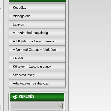
,
Kezdőlap
Videógaléria
Lexikon
C
A kezdetektől napjainkig
–
A KK (Mitropa Cup) története
A Nemzeti Csapat mérkőzései
Cikktár
Könyvek, füzetek, újságok
Szerkesztőség
Adatkezelési Szabályzat
KERESÉS