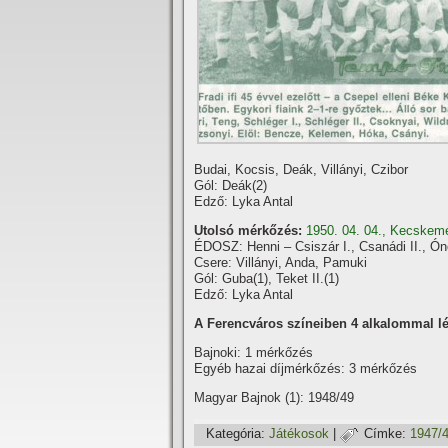
Budai, Kocsis, Deák, Villányi, Czibor
Gól: Deák(2)
Edző: Lyka Antal
Utolsó mérkőzés:
1950. 04. 04., Kecske
ÉDOSZ: Henni – Csiszár I., Csanádi II., Óno
Csere: Villányi, Anda, Pamuki
Gól: Guba(1), Teket II.(1)
Edző: Lyka Antal
A Ferencváros szí­neiben 4 alkalommal lé
Bajnoki: 1 mérkőzés
Egyéb hazai dí­jmérkőzés: 3 mérkőzés
Magyar Bajnok (1): 1948/49
Kategória:
Játékosok
|
Címke:
1947/