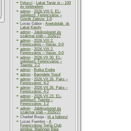
Felucci
-
Lakat Tanár úr – 100
év történelem
admin
-
2026.VIII.5. EL-
selejtező: Ferencváros –
Górnik Zabrze: 1-0
Lovas Gábor
-
Anekdoták: dr.
Lakat Károly
admin
-
Játékoskeret és
szakmai stáb – 2026/27
admin
-
2026.VIII.2.
Ferencváros – Vasas: 0-0
admin
-
2026.VIII.2.
Ferencváros – Vasas: 0-0
admin
-
2026.VII.30. EL-
selejtező: Ferencváros –
Twente: 2-2
admin
-
Botka Endre
admin
-
Bamidele Yusuf
admin
-
2026.VII.26. Paks –
Ferencváros: 4-2
admin
-
2026.VII.26. Paks –
Ferencváros: 4-2
admin
-
2026.VII.23. EL-
selejtező: Twente –
Ferencváros: 1-2
admin
-
Játékoskeret és
szakmai stáb – 2026/27
Charbel Bouja
-
Itt a háboru!
Lucas Fuentes
-
A
Ferencvárosi Torna Club
elnökei: Mailinger Béla