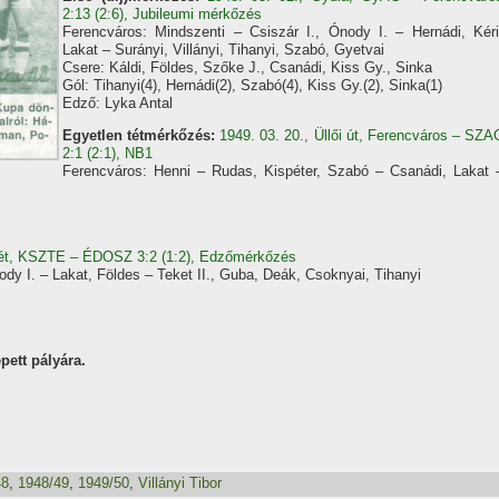
2:13 (2:6), Jubileumi mérkőzés
Ferencváros: Mindszenti – Csiszár I., Ónody I. – Hernádi, Kéri
Lakat – Surányi, Villányi, Tihanyi, Szabó, Gyetvai
Csere: Káldi, Földes, Szőke J., Csanádi, Kiss Gy., Sinka
Gól: Tihanyi(4), Hernádi(2), Szabó(4), Kiss Gy.(2), Sinka(1)
Edző: Lyka Antal
Egyetlen tétmérkőzés:
1949. 03. 20., Üllői út, Ferencváros – SZA
2:1 (2:1), NB1
Ferencváros: Henni – Rudas, Kispéter, Szabó – Csanádi, Lakat 
mét, KSZTE – ÉDOSZ 3:2 (1:2), Edzőmérkőzés
dy I. – Lakat, Földes – Teket II., Guba, Deák, Csoknyai, Tihanyi
pett pályára.
48
,
1948/49
,
1949/50
,
Villányi Tibor