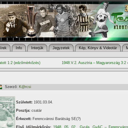
í­rek
Info
Interjúk
Jegyzetek
Kép, Könyv & Videotár
atott 1:2 (edzőmérkőzés)
1948.V.2. Ausztria – Magyarország 3:2
Szerző:
K@rcsi
Született:
1931.03.04.
Posztja:
csatár
Érkezett:
Ferencvárosi Barátság SE(?)
Első (díj)mérkőzés:
1948. 05. 02., Gyula, GyAC – Ferencváro