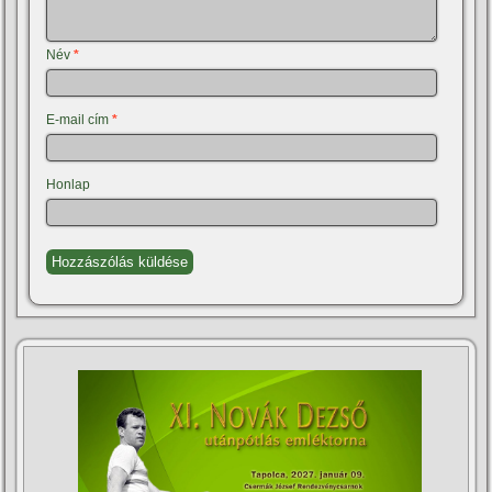
Név
*
E-mail cím
*
Honlap