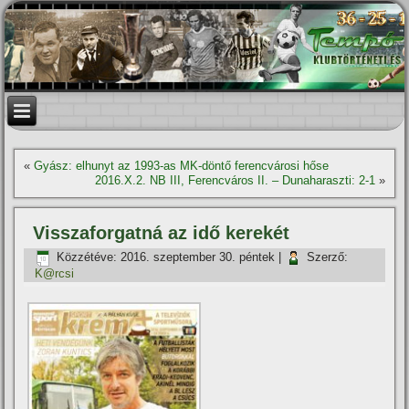
«
Gyász: elhunyt az 1993-as MK-döntő ferencvárosi hőse
2016.X.2. NB III, Ferencváros II. – Dunaharaszti: 2-1
»
Visszaforgatná az idő kerekét
Közzétéve:
2016. szeptember 30. péntek
|
Szerző:
K@rcsi