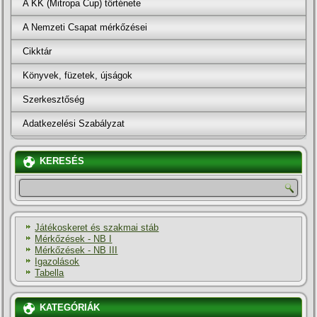
A KK (Mitropa Cup) története
A Nemzeti Csapat mérkőzései
Cikktár
Könyvek, füzetek, újságok
Szerkesztőség
Adatkezelési Szabályzat
KERESÉS
Játékoskeret és szakmai stáb
Mérkőzések - NB I
Mérkőzések - NB III
Igazolások
Tabella
KATEGÓRIÁK