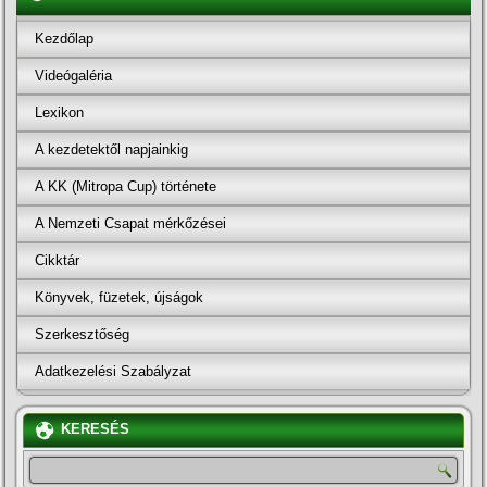
Kezdőlap
Videógaléria
Lexikon
A kezdetektől napjainkig
A KK (Mitropa Cup) története
A Nemzeti Csapat mérkőzései
Cikktár
Könyvek, füzetek, újságok
Szerkesztőség
Adatkezelési Szabályzat
KERESÉS