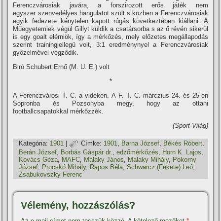
Ferenczvárosiak javára, a forszirozott erős játék nem
egyszer szenvedélyes hangulatot szült s közben a Ferenczvárosiak
egyik fedezete kénytelen kapott rúgás következtében kiállani. A
Műegyetemiek végül Gillyt küldik a csatársorba s az ő révén sikerül
is egy goalt elérniök, í­gy a mérkőzés, mely előzetes megállapodás
szerint trainingjellegü volt, 3:1 eredménynyel a Ferenczvárosiak
győzelmével végződik.
Biró Schubert Ernő (M. U. E.) volt
*
A Ferenczvárosi T. C. a vidéken. A F. T. C. márczius 24. és 25-én
Sopronba és Pozsonyba megy, hogy az ottani
footballcsapatokkal mérkőzzék.
(Sport-Világ)
Kategória:
1901
|
Címke:
1901
,
Barna József
,
Békés Róbert
,
Berán József
,
Borbás Gáspár dr.
,
edzőmérkőzés
,
Horn K. Lajos
,
Kovács Géza
,
MAFC
,
Malaky János
,
Malaky Mihály
,
Pokorny
József
,
Procskó Mihály
,
Rapos Béla
,
Schwarcz (Fekete) Leó
,
Zsabukovszky Ferenc
Vélemény, hozzászólás?
Az e-mail címet nem tesszük közzé.
A kötelező mezőket
*