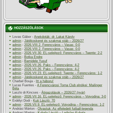
HOZZÁSZÓLÁSOK
Lovas Gábor
-
Anekdoták: dr. Lakat Károly
admin
-
Játékoskeret és szakmai stáb – 2026/27
admin
-
2026.VIII.2. Ferencváros – Vasas: 0-0
admin
-
2026.VIII.2. Ferencváros – Vasas: 0-0
admin
-
2026.VII.30. EL-selejtező: Ferencváros – Twente: 2-2
admin
-
Botka Endre
admin
-
Bamidele Yusuf
admin
-
2026.VII.26. Paks – Ferencváros: 4-2
admin
-
2026.VII.26. Paks – Ferencváros: 4-2
admin
-
2026.VII.23. EL-selejtező: Twente – Ferencváros: 1-2
admin
-
Játékoskeret és szakmai stáb – 2026/27
Charbel Bouja
-
Itt a háboru!
Lucas Fuentes
-
A Ferencvárosi Torna Club elnökei: Mailinger
Béla
Laszlo dr.Kincses
-
Átigazolások – 2026/27 (nyár)
admin
-
2026.VII.16. EL-selejtező: Ferencváros – Vojvodina: 3-0
Erdélyi Dodi
-
Kuti László: 70
admin
-
2026.VII.9. EL-selejtező: Vojvodina – Ferencváros: 1-2
Andrási Márton
-
Olvastuk: Az elfeledett futball-legenda
Andrasi Marton
-
Kubala László – Ladislao Kubala