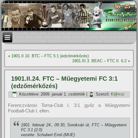
«
1901.II.10. BTC – FTC 5:1 (edzőmérkőzés)
1901.III.3. BEAC – FTC II. 6:2
»
1901.II.24. FTC – Műegyetemi FC 3:1
(edzőmérkőzés)
Közzétéve:
2009. január 1. csütörtök
|
Szerző:
K@rcsi
Ferenczvárosi Torna-Club I. 3:1 győz a Műegyetemi
Football-Club I. ellen.
1901. február 24., 09:30, Soroksári út, FTC – Műegyetemi
FC 3:1 (2:0)
vezette: Schubert Ernő (MUE)