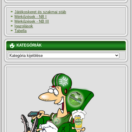
Játékoskeret és szakmai stáb
Mérkőzések - NB I
Mérkőzések - NB III
Igazolások
Tabella
KATEGÓRIÁK
KATEGÓRIÁK