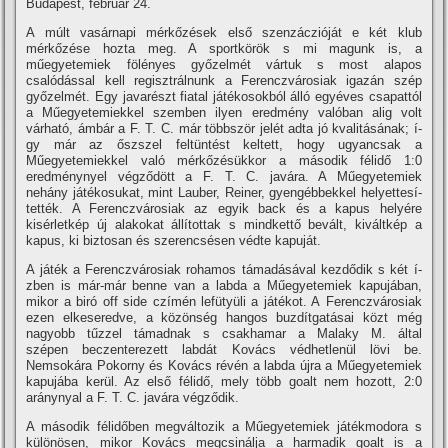
Budapest, február 24.
A múlt vasárnapi mérkőzések első szenzáczióját e két klub
mérkőzése hozta meg. A sportkörök s mi magunk is, a
műegyetemiek fölényes győzelmét vártuk s most alapos
csalódással kell regisztrálnunk a Ferenczvárosiak igazán szép
győzelmét. Egy javarészt fiatal játékosokból álló egyéves csapattól
a Műegyetemiekkel szemben ilyen eredmény valóban alig volt
várható, ámbár a F. T. C. már többször jelét adta jó kvalitásának; í­
gy már az őszszel feltüntést keltett, hogy ugyancsak a
Műegyetemiekkel való mérkőzésükkor a második félidő 1:0
eredménynyel végződött a F. T. C. javára. A Műegyetemiek
nehány játékosukat, mint Lauber, Reiner, gyengébbekkel helyettesí­
tették. A Ferenczvárosiak az egyik back és a kapus helyére
kisérletkép új alakokat állí­tottak s mindkettő bevált, kiváltkép a
kapus, ki biztosan és szerencsésen védte kapuját.
A játék a Ferenczvárosiak rohamos támadásával kezdődik s két í­
zben is már-már benne van a labda a Műegyetemiek kapujában,
mikor a biró off side czí­mén lefütyüli a játékot. A Ferenczvárosiak
ezen elkeseredve, a közönség hangos buzdí­tgatásai közt még
nagyobb tűzzel támadnak s csakhamar a Malaky M. által
szépen beczenterezett labdát Kovács védhetlenül lövi be.
Nemsokára Pokorny és Kovács révén a labda újra a Műegyetemiek
kapujába kerül. Az első félidő, mely több goalt nem hozott, 2:0
aránynyal a F. T. C. javára végződik.
A második félidőben megváltozik a Műegyetemiek játékmodora s
különösen, mikor Kovács megcsinálja a harmadik goalt is a