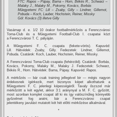
FTC: Rapos – Pápay, Barna – Horn, Békés R., Schwarz –
Malaky J., Malaky M., Pokorny, Kovács, Borbás
Műegyetemi FC: Lill – Zsaby, Gilly – Lindner, Gillemot,
Pobuda – Koch, Lauber, Hochstein, Reiner, Missky
Gól: Kovács (3) illetve Gilly
Vasárnap d. e. 1/2 10 órakor footballmérkőzés a Ferenczvárosi
Torna-Club és a Műegyetemi Football-Club I. csapatai közt
a Ferenczvárosi T. C. pályáján.
A Műegyetemi F. C. csapata (fekete-vörös). Kapuvéd:
Lill. Hátvédek: Zsaby, Gilly. Fedezetek: Lindner, Gillemot,
Pobuda. Csatárok: Koch, Lauber, Hochstein, Reiner, Missky.
A Ferenczvárosi Torna-Club csapata (fehérzöld). Csatárok: Borbás,
Kovács, Pokorny, Malaky M., Malaky J. Fedezetek: Schwarz,
Békés R., Horn. Hátvédek: Barna, Pápay. Kapuvéd: Rapos.
A mérkőzés — bár csak training jellegével bir — mégis nagyon
érdekesnek í­gérkezik, mert bizonyos képet alkothatunk a
Műegyetemi F. C. jelenlegi képességéről. Tavaly őszszel már
mérkőzött a két egylet, akkor 3:1 aránynyal a M. F. C. győzött,
most azonban komplet csapat áll ki és í­gy valószí­nűleg könnyebb
győzelmet fog aratni, bár a Ferenczvárosi csapat
jelentékeny javulást mutatott két hét előtti mérkőzése alkalmával.
*