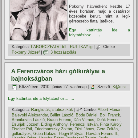
Pokorny hátvédként kezdte 17
éves korában, majd a csatársor
közepébe került, mint a legí­
géretesebb fiatal játékos.
Egy kattintás ide a
folytatáshoz....
→
Kategória:
LABORCZFALVI-tól - RUTTKAY-ig
|
Címke:
Pokorny József
|
3 hozzászólás
A Ferencváros házi gólkirályai a
bajnokságban
Közzétéve:
2010. június 27. vasárnap
|
Szerző:
K@rcsi
Egy kattintás ide a folytatáshoz....
→
Kategória:
Ranglisták, statisztikák
|
Címke:
Albert Flórián
,
Bajevski Aleksandar
,
Bálint László
,
Böde Dániel
,
Boli Franck
,
Branikovits László
,
Braun Ferenc
,
Dán Vilmos
,
Deák Ferenc
,
Dzurják József
,
Elding Anthony
,
Ferenczi István
,
Finta Károly
,
Fischer Pál
,
Friedmanszky Zoltán
,
Füsi János
,
Gera Zoltán
,
gólkirályok
,
Guba Balázs
,
Hegyi Mátyás
,
Horváth Ferenc II.
,