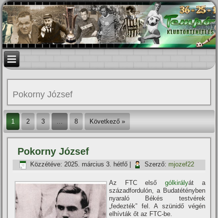
Pokorny József
1
2
3
…
8
Következő »
Pokorny József
Közzétéve:
2025. március 3. hétfő
|
Szerző:
mjozef22
Az FTC első
gólkirály
át a
századfordulón, a Budatétényben
nyaraló Békés testvérek
„fedezték” fel. A szünidő végén
elhí­vták őt az FTC-be.