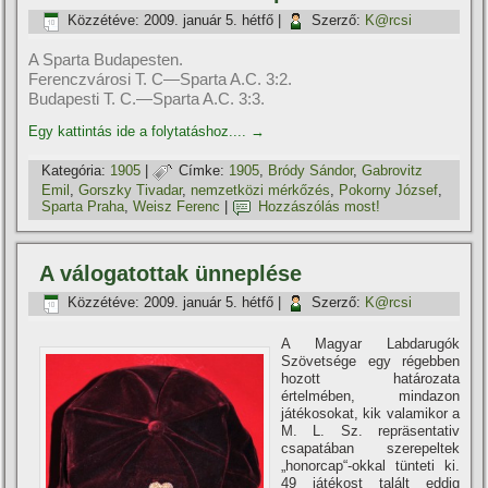
Közzétéve:
2009. január 5. hétfő
|
Szerző:
K@rcsi
A Sparta Budapesten.
Ferenczvárosi T. C—Sparta A.C. 3:2.
Budapesti T. C.—Sparta A.C. 3:3.
Egy kattintás ide a folytatáshoz....
→
Kategória:
1905
|
Címke:
1905
,
Bródy Sándor
,
Gabrovitz
Emil
,
Gorszky Tivadar
,
nemzetközi mérkőzés
,
Pokorny József
,
Sparta Praha
,
Weisz Ferenc
|
Hozzászólás most!
A válogatottak ünneplése
Közzétéve:
2009. január 5. hétfő
|
Szerző:
K@rcsi
A Magyar Labdarugók
Szövetsége egy régebben
hozott határozata
értelmében, mindazon
játékosokat, kik valamikor a
M. L. Sz. repräsentativ
csapatában szerepeltek
„honorcap“-okkal tünteti ki.
49 játékost talált eddig