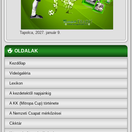
Tapolca, 2027. január 9.
OLDALAK
Kezdőlap
Videógaléria
Lexikon
A kezdetektől napjainkig
A KK (Mitropa Cup) története
A Nemzeti Csapat mérkőzései
Cikktár