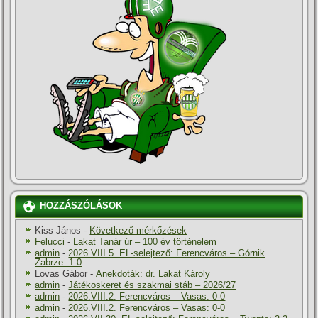
HOZZÁSZÓLÁSOK
Kiss János
-
Következő mérkőzések
Felucci
-
Lakat Tanár úr – 100 év történelem
admin
-
2026.VIII.5. EL-selejtező: Ferencváros – Górnik
Zabrze: 1-0
Lovas Gábor
-
Anekdoták: dr. Lakat Károly
admin
-
Játékoskeret és szakmai stáb – 2026/27
admin
-
2026.VIII.2. Ferencváros – Vasas: 0-0
admin
-
2026.VIII.2. Ferencváros – Vasas: 0-0