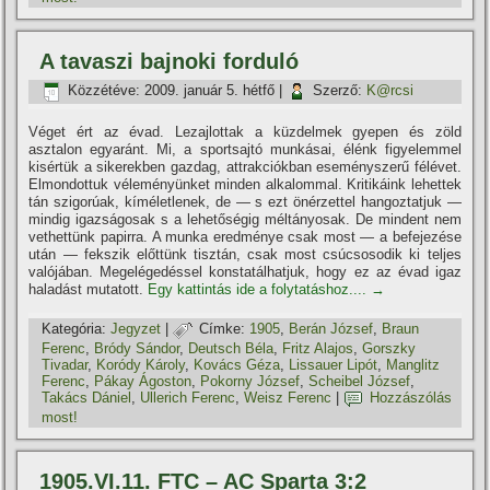
A tavaszi bajnoki forduló
Közzétéve:
2009. január 5. hétfő
|
Szerző:
K@rcsi
Véget ért az évad. Lezajlottak a küzdelmek gyepen és zöld
asztalon egyaránt. Mi, a sportsajtó munkásai, élénk figyelemmel
kisértük a sikerekben gazdag, attrakciókban eseményszerű félévet.
Elmondottuk véleményünket minden alkalommal. Kritikáink lehettek
tán szigorúak, kí­méletlenek, de — s ezt önérzettel hangoztatjuk —
mindig igazságosak s a lehetőségig méltányosak. De mindent nem
vethettünk papirra. A munka eredménye csak most — a befejezése
után — fekszik előttünk tisztán, csak most csúcsosodik ki teljes
valójában. Megelégedéssel konstatálhatjuk, hogy ez az évad igaz
haladást mutatott.
Egy kattintás ide a folytatáshoz....
→
Kategória:
Jegyzet
|
Címke:
1905
,
Berán József
,
Braun
Ferenc
,
Bródy Sándor
,
Deutsch Béla
,
Fritz Alajos
,
Gorszky
Tivadar
,
Koródy Károly
,
Kovács Géza
,
Lissauer Lipót
,
Manglitz
Ferenc
,
Pákay Ágoston
,
Pokorny József
,
Scheibel József
,
Takács Dániel
,
Ullerich Ferenc
,
Weisz Ferenc
|
Hozzászólás
most!
1905.VI.11. FTC – AC Sparta 3:2