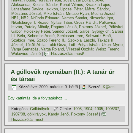
Horváth Ödön
,
Horváth Péter
,
Jovánczai Zoltán
,
Jovic
Aleksandar
,
Kocsis Sándor
,
Kohut Vilmos
,
Kvaszta Lajos
,
Lanzafame Davide
,
lexikon
,
Lipcsei Péter
,
Mátrai Sándor
,
Mészáros József
,
Mike István
,
Mmaee Ryan
,
Mucha József
,
NB1
,
NB2
,
NdJodo Edouard
,
Nemes Sándor
,
Nicsenko Igor
,
Nikolsburger I. Rezső
,
Nyilasi Tibor
,
Orosz Pál dr.
,
Palkovics
István
,
Pataky Mihály
,
Pogány László
,
Pokorny József
,
Pölöskei
Gábor
,
Pölöskey Péter
,
Sándor József
,
Sárosi György dr.
,
Sárosi
III. Béla
,
Schembri André
,
Schlosser Imre
,
Schwartz Ernő
,
Szabics Imre
,
Szabó Ferenc II.
,
Szokolai László
,
Takács II.
József
,
Tököli Attila
,
Toldi Géza
,
Tóth-Potya István
,
Uzuni Myrto
,
Varga Barnabás
,
Varga Roland
,
Vilezsál Oszkár
,
Weisz Ferenc
,
Wukovics László
|
Hozzászólás most!
A góllövők nyomában (II.): A tanár úr
és társai
Közzétéve:
2009. március 9. hétfő
|
Szerző:
K@rcsi
Egy kattintás ide a folytatáshoz....
→
Kategória:
Gólkirályok
|
Címke:
1903
,
1904
,
1905
,
1906/07
,
1907/08
,
gólkirályok
,
Károly Jenő
,
Pokorny József
|
Hozzászólás most!