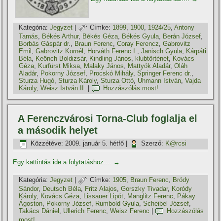
Kategória:
Jegyzet
|
Címke:
1899
,
1900
,
1924/25
,
Antony
Tamás
,
Békés Arthur
,
Békés Géza
,
Békés Gyula
,
Berán József
,
Borbás Gáspár dr.
,
Braun Ferenc
,
Coray Ferencz
,
Gabrovitz
Emil
,
Gabrovitz Kornél
,
Horváth Ferenc I.
,
Janisch Gyula
,
Kárpáti
Béla
,
Keönch Boldizsár
,
Kindling János
,
klubtörténet
,
Kovács
Géza
,
Kurfürst Miksa
,
Malaky János
,
Mattyók Aladár
,
Oláh
Aladár
,
Pokorny József
,
Procskó Mihály
,
Springer Ferenc dr.
,
Sturza Hugó
,
Sturza Károly
,
Sturza Ottó
,
Uhmann István
,
Vajda
Károly
,
Weisz István II.
|
Hozzászólás most!
A Ferenczvárosi Torna-Club foglalja el
a második helyet
Közzétéve:
2009. január 5. hétfő
|
Szerző:
K@rcsi
Egy kattintás ide a folytatáshoz....
→
Kategória:
Jegyzet
|
Címke:
1905
,
Braun Ferenc
,
Bródy
Sándor
,
Deutsch Béla
,
Fritz Alajos
,
Gorszky Tivadar
,
Koródy
Károly
,
Kovács Géza
,
Lissauer Lipót
,
Manglitz Ferenc
,
Pákay
Ágoston
,
Pokorny József
,
Rumbold Gyula
,
Scheibel József
,
Takács Dániel
,
Ullerich Ferenc
,
Weisz Ferenc
|
Hozzászólás
most!