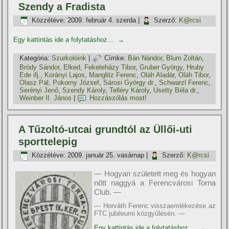
Szendy a Fradista
Közzétéve:
2009. február 4. szerda
|
Szerző:
K@rcsi
Egy kattintás ide a folytatáshoz....
→
Kategória:
Szurkolóink
|
Címke:
Bán Nándor
,
Blum Zoltán
,
Bródy Sándor
,
Elked
,
Feketeházy Tibor
,
Gruber György
,
Hruby
Ede ifj.
,
Korányi Lajos
,
Manglitz Ferenc
,
Oláh Aladár
,
Oláh Tibor
,
Olasz Pál
,
Pokorny József
,
Sárosi György dr.
,
Schwarzl Ferenc
,
Serényi Jenő
,
Szendy Károly
,
Telléry Károly
,
Usetty Béla dr.
,
Weinber II. János
|
Hozzászólás most!
A Tűzoltó-utcai grundtól az Üllői-uti
sporttelepig
Közzétéve:
2009. január 25. vasárnap
|
Szerző:
K@rcsi
— Hogyan született meg és hogyan
nőtt naggyá a Ferencvárosi Torna
Club. —
— Horváth Ferenc visszaemlékezése az
FTC jubileumi közgyűlésén. —
Egy kattintás ide a folytatáshoz....
→