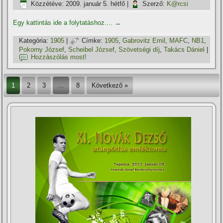
Közzétéve:
2009. január 5. hétfő
|
Szerző:
K@rcsi
Egy kattintás ide a folytatáshoz....
→
Kategória:
1905
|
Címke:
1905
,
Gabrovitz Emil
,
MAFC
,
NB1
,
Pokorny József
,
Scheibel József
,
Szövetségi dí­j
,
Takács Dániel
|
Hozzászólás most!
1
2
3
…
8
Következő »