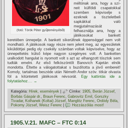
méltónak arra, hogy a szí­
neit külföldi csapatokkal
szemben képviselje s
ezeknek a tiszteletbeli
sapkákkal való
megjutalmazását
(fotó: Török Péter gyűjteményéből)
felhasználja arra, hogy a
játékosokat bankett
keretében ünnepelje. A bankett sikerültnek éppenséggel nem volt
mondható. A játékosok nagy része nem jelent meg, az egyesületek
kiküldöttjei pedig oly csekély számban voltak képviselve, hogy az
ünnepeltetés külső képe nagyon szegényes volt. A banketten
uralkodott hangulat is nyomott volt s azt az elhangzott tósztok sem
tudták emelni. Az első felköszöntőt Banovich Kajetán elnök
mondotta. Éltette a válogatottakat s buzdí­totta a jövő embereit!
Komoly, tartalmas beszéde után Németh Andor szöv. titkár olvasta
föl a kitüntetett játékosok névsorát.
Egy kattintás ide a
folytatáshoz....
→
Kategória:
Hí­rek, események
|
Címke:
1905
,
Berán József
,
Borbás Gáspár dr.
,
Braun Ferenc
,
Gabrovitz Emil
,
Gorszky
Tivadar
,
Kolhanek (Koltai) József
,
Manglitz Ferenc
,
Ordódy Béla
,
Pokorny József
,
Weisz Ferenc
|
Hozzászólás most!
1905.V.21. MAFC – FTC 0:14