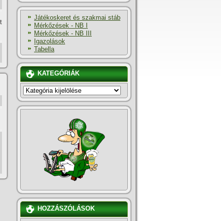
Játékoskeret és szakmai stáb
t
Mérkőzések - NB I
Mérkőzések - NB III
Igazolások
Tabella
KATEGÓRIÁK
KATEGÓRIÁK
HOZZÁSZÓLÁSOK