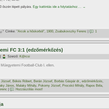
 őszén lépett pályára.
Egy kattintás ide a folytatáshoz....
→
Címke:
"Arcok a hőskorból"
,
1900
,
Zsabukovszky Ferenc
|
1
temi FC 3:1 (edzőmérkőzés)
|
Szerző:
K@rcsi
 Műegyetemi Football-Club I. ellen.
 József
,
Békés Róbert
,
Berán József
,
Borbás Gáspár dr.
,
edzőmérkőzés
,
aky János
,
Malaky Mihály
,
Pokorny József
,
Procskó Mihály
,
Rapos Béla
,
erenc
|
Hozzászólás most!
ja