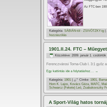
Az FTC-ben 1900
Kategória:
SÁBIÁN-tól - ZSIVÓTZKY-ig
|
hozzászólás
1901.II.24. FTC – Műegye
Közzétéve:
2009. január 1. csütörtök
Ferenczvárosi Torna-Club I. 3:1 győz a
Egy kattintás ide a folytatáshoz....
→
Kategória:
1901
|
Címke:
1901
,
Barna
Horn K. Lajos
,
Kovács Géza
,
MAFC
,
Mal
Schwarcz (Fekete) Leó
,
Zsabukovszky F
A Sport-Világ hatos torná