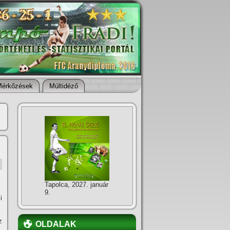
Mérkőzések
Múltidéző
Tapolca, 2027. január
9.
i
z
OLDALAK