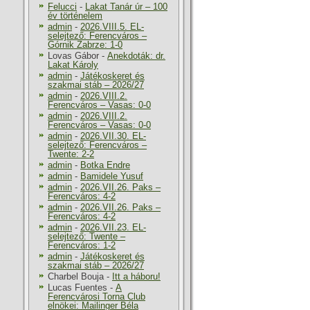
Felucci
-
Lakat Tanár úr – 100
év történelem
admin
-
2026.VIII.5. EL-
selejtező: Ferencváros –
Górnik Zabrze: 1-0
Lovas Gábor
-
Anekdoták: dr.
Lakat Károly
admin
-
Játékoskeret és
szakmai stáb – 2026/27
admin
-
2026.VIII.2.
Ferencváros – Vasas: 0-0
admin
-
2026.VIII.2.
Ferencváros – Vasas: 0-0
admin
-
2026.VII.30. EL-
selejtező: Ferencváros –
Twente: 2-2
admin
-
Botka Endre
admin
-
Bamidele Yusuf
admin
-
2026.VII.26. Paks –
Ferencváros: 4-2
admin
-
2026.VII.26. Paks –
Ferencváros: 4-2
admin
-
2026.VII.23. EL-
selejtező: Twente –
Ferencváros: 1-2
admin
-
Játékoskeret és
szakmai stáb – 2026/27
Charbel Bouja
-
Itt a háboru!
Lucas Fuentes
-
A
Ferencvárosi Torna Club
elnökei: Mailinger Béla