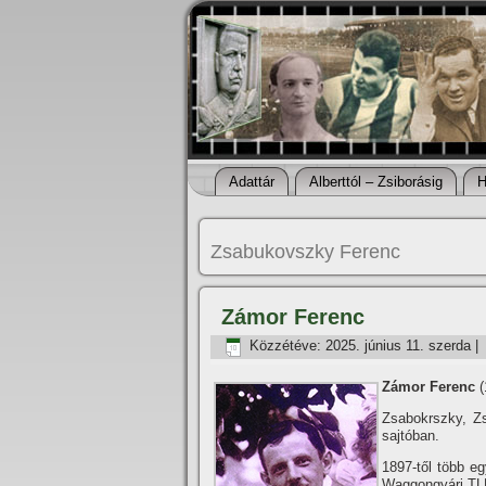
Adattár
Alberttól – Zsiborásig
H
Zsabukovszky Ferenc
Zámor Ferenc
Közzétéve:
2025. június 11. szerda
|
Zámor Ferenc
(
Zsabokrszky, Zs
sajtóban.
1897-től több e
Waggongyári TL