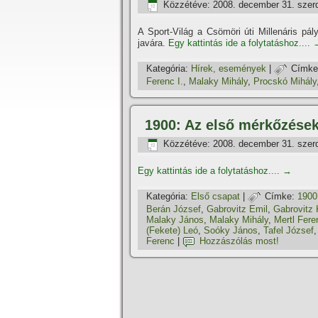
Közzétéve:
2008. december 31. szer
A Sport-Világ a Csömöri úti Millenáris pá
javára.
Egy kattintás ide a folytatáshoz....
Kategória:
Hí­rek, események
|
Címke
Ferenc I.
,
Malaky Mihály
,
Procskó Mihály
1900: Az első mérkőzése
Közzétéve:
2008. december 31. szer
Egy kattintás ide a folytatáshoz....
→
Kategória:
Első csapat
|
Címke:
1900
Berán József
,
Gabrovitz Emil
,
Gabrovitz 
Malaky János
,
Malaky Mihály
,
Mertl Fere
(Fekete) Leó
,
Soóky János
,
Tafel József
Ferenc
|
Hozzászólás most!