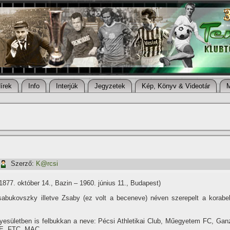
í­rek
Info
Interjúk
Jegyzetek
Kép, Könyv & Videotár
Szerző:
K@rcsi
1877. október 14., Bazin – 1960. június 11., Budapest)
abukovszky illetve Zsaby (ez volt a beceneve) néven szerepelt a korabel
gyesületben is felbukkan a neve: Pécsi Athletikai Club, Műegyetem FC, Gan
E, FTC, MAC.