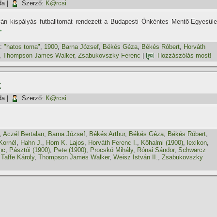
da
|
Szerző:
K@rcsi
lyán kispályás futballtornát rendezett a Budapesti Önkéntes Mentő-Egyesüle
→
:
"hatos torna"
,
1900
,
Barna József
,
Békés Géza
,
Békés Róbert
,
Horváth
,
Thompson James Walker
,
Zsabukovszky Ferenc
|
Hozzászólás most!
k
da
|
Szerző:
K@rcsi
,
Aczél Bertalan
,
Barna József
,
Békés Arthur
,
Békés Géza
,
Békés Róbert
,
Kornél
,
Hahn J.
,
Horn K. Lajos
,
Horváth Ferenc I.
,
Kőhalmi (1900)
,
lexikon
,
nc
,
Pásztói (1900)
,
Pete (1900)
,
Procskó Mihály
,
Rónai Sándor
,
Schwarcz
,
Taffe Károly
,
Thompson James Walker
,
Weisz István II.
,
Zsabukovszky