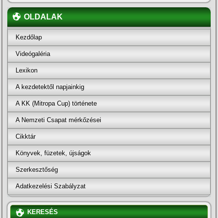
OLDALAK
Kezdőlap
Videógaléria
Lexikon
A kezdetektől napjainkig
A KK (Mitropa Cup) története
A Nemzeti Csapat mérkőzései
Cikktár
Könyvek, füzetek, újságok
Szerkesztőség
Adatkezelési Szabályzat
KERESÉS