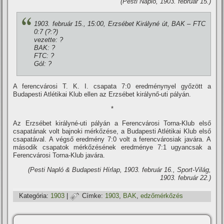
(Pesti Napló, 1903. február 15.)
1903. február 15., 15:00, Erzsébet Királyné út, BAK – FTC
0:7 (?:?)
vezette: ?
BAK: ?
FTC: ?
Gól: ?
A ferencvárosi T. K. I. csapata 7:0 eredménynyel győzött a
Budapesti Atlétikai Klub ellen az Erzsébet királynő-uti pályán.
*
Az Erzsébet királyné-uti pályán a Ferencvárosi Torna-Klub első
csapatának volt bajnoki mérkőzése, a Budapesti Atlétikai Klub első
csapatával. A végső eredmény 7:0 volt a ferencvárosiak javára. A
második csapatok mérkőzésének eredménye 7:1 ugyancsak a
Ferencvárosi Torna-Klub javára.
(Pesti Napló & Budapesti Hí­rlap, 1903. február 16., Sport-Világ,
1903. február 22.)
Kategória:
1903
|
Címke:
1903
,
BAK
,
edzőmérkőzés