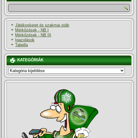
Játékoskeret és szakmai stáb
Mérkőzések - NB I
Mérkőzések - NB III
Igazolások
Tabella
KATEGÓRIÁK
KATEGÓRIÁK