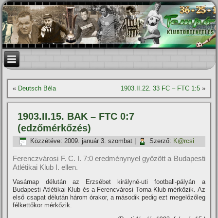
«
Deutsch Béla
1903.II.22. 33 FC – FTC 1:5
»
1903.II.15. BAK – FTC 0:7
(edzőmérkőzés)
Közzétéve:
2009. január 3. szombat
|
Szerző:
K@rcsi
Ferenczvárosi F. C. I. 7:0 eredménynyel győzött a Budapesti
Atlétikai Klub I. ellen.
Vasárnap délután az Erzsébet királyné-uti football-pályán a
Budapesti Atlétikai Klub és a Ferencvárosi Torna-Klub mérkőzik. Az
első csapat délután három órakor, a második pedig ezt megelőzőleg
félkettőkor mérkőzik.