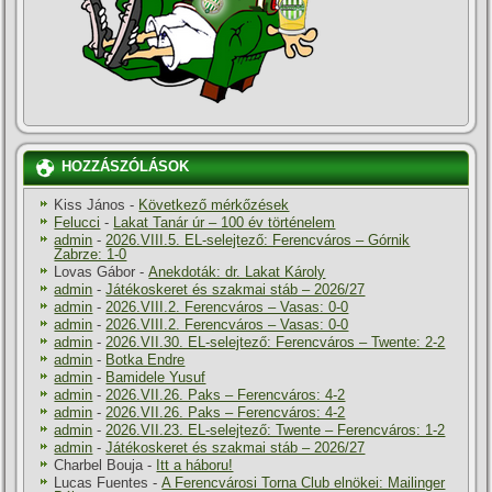
HOZZÁSZÓLÁSOK
Kiss János
-
Következő mérkőzések
Felucci
-
Lakat Tanár úr – 100 év történelem
admin
-
2026.VIII.5. EL-selejtező: Ferencváros – Górnik
Zabrze: 1-0
Lovas Gábor
-
Anekdoták: dr. Lakat Károly
admin
-
Játékoskeret és szakmai stáb – 2026/27
admin
-
2026.VIII.2. Ferencváros – Vasas: 0-0
admin
-
2026.VIII.2. Ferencváros – Vasas: 0-0
admin
-
2026.VII.30. EL-selejtező: Ferencváros – Twente: 2-2
admin
-
Botka Endre
admin
-
Bamidele Yusuf
admin
-
2026.VII.26. Paks – Ferencváros: 4-2
admin
-
2026.VII.26. Paks – Ferencváros: 4-2
admin
-
2026.VII.23. EL-selejtező: Twente – Ferencváros: 1-2
admin
-
Játékoskeret és szakmai stáb – 2026/27
Charbel Bouja
-
Itt a háboru!
Lucas Fuentes
-
A Ferencvárosi Torna Club elnökei: Mailinger