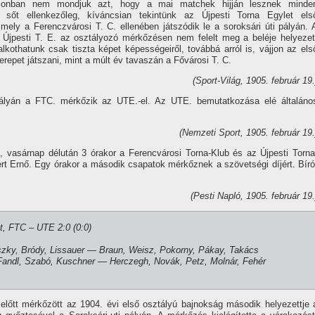
azonban nem mondjuk azt, hogy a mai matchek hijján lesznek minde
 sőt ellenkezőleg, kí­váncsian tekintünk az Újpesti Torna Egylet els
 mely a Ferenczvárosi T. C. ellenében játszódik le a soroksári úti pályán. 
t Újpesti T. E. az osztályozó mérkőzésen nem felelt meg a beléje helyezet
kothatunk csak tiszta képet képességeiről, továbbá arról is, vájjon az els
repet játszani, mint a múlt év tavaszán a Fővárosi T. C.
(Sport-Világ, 1905. február 19.
pályán a FTC. mérkőzik az UTE.-el. Az UTE. bemutatkozása elé általáno
(Nemzeti Sport, 1905. február 19.
n, vasárnap délután 3 órakor a Ferencvárosi Torna-Klub és az Újpesti Torna
t Ernő. Egy órakor a második csapatok mérkőznek a szövetségi dí­jért. Bí­ró
(Pesti Napló, 1905. február 19.
út, FTC – UTE 2:0 (0:0)
szky, Bródy, Lissauer — Braun, Weisz, Pokorny, Pákay, Takács
ndl, Szabó, Kuschner — Herczegh, Novák, Petz, Molnár, Fehér
lőtt mérkőzött az 1904. évi első osztályú bajnokság második helyezettje 