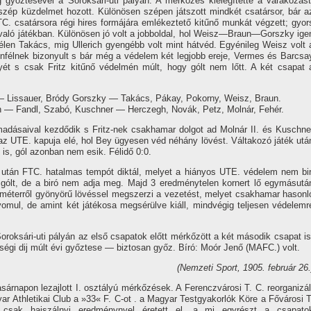
yőztesével a Soroksári-uti pályán. A mérkőzés kielégí­tette a várakozást
 szép küzdelmet hozott. Különösen szépen játszott mindkét csatársor, bár a
C. csatársora régi hires formájára emlékeztető kitűnő munkát végzett; gyor
 való játékban. Különösen jó volt a jobboldal, hol Weisz—Braun—Gorszky ige
élen Takács, mig Ullerich gyengébb volt mint hátvéd. Egyénileg Weisz volt 
félnek bizonyult s bár még a védelem két legjobb ereje, Vermes és Barcsa
yét s csak Fritz kitűnő védelmén múlt, hogy gólt nem lőtt. A két csapat 
 — Lissauer, Bródy Gorszky — Takács, Pákay, Pokorny, Weisz, Braun.
— Fandl, Szabó, Kuschner — Herczegh, Novák, Petz, Molnár, Fehér.
madásaival kezdődik s Fritz-nek csakhamar dolgot ad Molnár II. és Kuschne
k az UTE. kapuja elé, hol Bey ügyesen véd néhány lövést. Váltakozó játék utá
 is, gól azonban nem esik. Félidő 0:0.
után FTC. hatalmas tempót diktál, melyet a hiányos UTE. védelem nem bir
gólt, de a biró nem adja meg. Majd 3 eredménytelen kornert lő egymásutá
méterről gyönyörű lövéssel megszerzi a vezetést, melyet csakhamar hasonl
yomul, de amint két játékosa megsérülve kiáll, mindvégig teljesen védelemr
oroksári-uti pályán az első csapatok előtt mérkőzött a két második csapat is
ségi dij múlt évi győztese — biztosan győz. Bí­ró: Moór Jenő (MAFC.) volt.
(Nemzeti Sport, 1905. február 26.
árnapon lezajlott I. osztályú mérkőzések. A Ferenczvárosi T. C. reorganizál
yar Athletikai Club a »33« F. C-ot . a Magyar Testgyakorlók Köre a Fővárosi T
csak hajszálnyi eredménynyel éretett el, a mi egyrészt a csapato