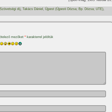
Szövetségi dí­j
,
Takács Dániel
,
Újpest (Újpesti Dózsa; Bp. Dózsa; UTE)
,
ötelező mezőket
*
karakterrel jelöltük