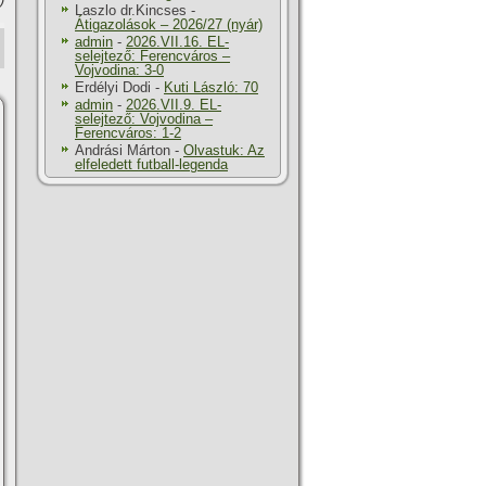
Laszlo dr.Kincses
-
Átigazolások – 2026/27 (nyár)
admin
-
2026.VII.16. EL-
selejtező: Ferencváros –
Vojvodina: 3-0
Erdélyi Dodi
-
Kuti László: 70
admin
-
2026.VII.9. EL-
selejtező: Vojvodina –
Ferencváros: 1-2
Andrási Márton
-
Olvastuk: Az
elfeledett futball-legenda