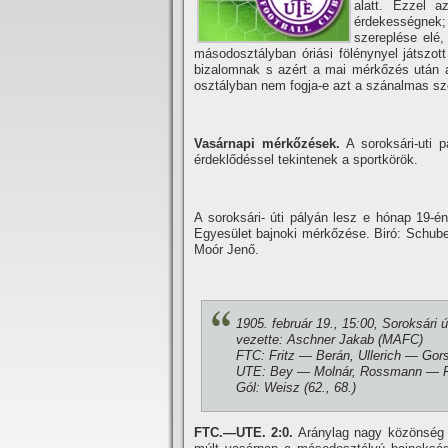
alatt. Ezzel 
érdekességnek;
szereplése elé,
másodosztályban óriási fölénynyel játszot
bizalomnak s azért a mai mérkőzés után al
osztályban nem fogja-e azt a szánalmas sze
Vasárnapi mérkőzések.
A soroksári-uti 
érdeklődéssel tekintenek a sportkörök.
A soroksári- úti pályán lesz e hónap 19-é
Egyesület bajnoki mérkőzése. Biró: Schuber
Moór Jenő.
1905. február 19., 15:00, Soroksári 
vezette: Aschner Jakab (MAFC)
FTC: Fritz — Berán, Ullerich — Gor
UTE: Bey — Molnár, Rossmann — Fa
Gól: Weisz (62., 68.)
FTC.—UTE. 2:0.
Aránylag nagy közönség e