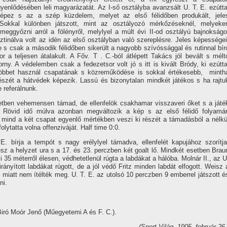
enlődésében leli magyarázatát. Az I-ső osztályba avanzsált U. T. E. ezútta
 képez s az a szép küzdelem, melyet az első félidőben produkált, jele
. Sokkal különben játszott, mint az osztályozó mérkőzéseknél, melyeke
eggyőzni arról a fölényről, melylyel a múlt évi II-od osztályú bajnokságo
ztinálva volt az idén az első osztályban való szereplésre. Jeles képességei
e s csak a második félidőben sikerült a nagyobb szí­vóssággal és rutinnal bí­r
or a teljesen átalakult. A Főv. T . C.-bóI átlépett Takács jól bevált s mélt
rny. A védelemben csak a fedezetsor volt jó s itt is kivált Bródy, ki ezútta
al többet használ csapatának s közreműködése is sokkal értékesebb, minth
szét a hátvédek képezik. Lassú és bizonytalan mindkét játékos s ha rajtu
 referálnunk.
etben vehemensen támad, de ellenfelök csakhamar visszaveri őket s a játé
zi. Rövid idő múlva azonban megváltozik a kép s az első félidő folyamá
s mind a két csapat egyenlő mértékben veszi ki részét a támadásból a nélkü
ytatta volna offenziváját. Half time 0:0.
 bí­rja a tempót s nagy erélylyel támadva, ellenfelét kapujához szorí­tja
z a helyzet ura s a 17. és 23. perczben két goalt lő. Mindkét esetben Brau
i 35 méterről élesen, védhetetlenül rúgta a labdákat a hálóba. Molnár II., az U
rányí­tott labdákat rúgott, de a jól védő Fritz minden labdát elfogott. Weisz 
de miatt nem í­télték meg. U. T. E. az utolsó 10 perczben 9 emberrel játszott é
ni.
 Biró Moór Jenő (Műegyetemi A és F. C.).
(Sport-Világ, 1905. február 26.