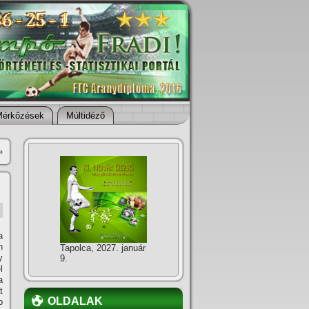
Mérkőzések
Múltidéző
»
a
n
Tapolca, 2027. január
y
9.
l
a
t
OLDALAK
p