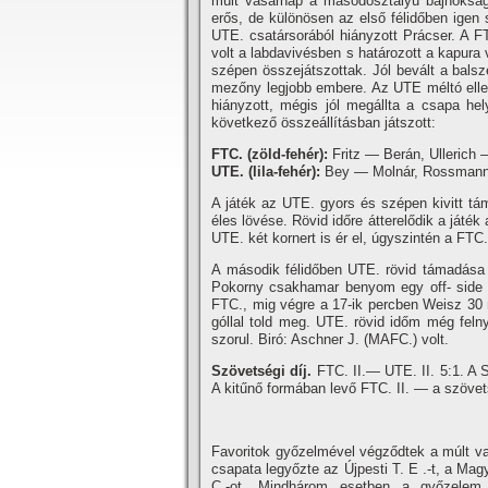
múlt vasárnap a másodosztályú bajnokság g
erős, de különösen az első félidőben igen
UTE. csatársorából hiányzott Prácser. A FT
volt a labdavivésben s határozott a kapura
szépen összejátszottak. Jól bevált a balsz
mezőny legjobb embere. Az UTE méltó ellen
hiányzott, mégis jól megállta a csapa hel
következő összeállí­tásban játszott:
FTC. (zöld-fehér):
Fritz — Berán, Ullerich
UTE. (lila-fehér):
Bey — Molnár, Rossmann 
A játék az UTE. gyors és szépen kivitt tá
éles lövése. Rövid időre átterelődik a játé
UTE. két kornert is ér el, úgyszintén a FTC.
A második félidőben UTE. rövid támadása 
Pokorny csakhamar benyom egy off- side 
FTC., mig végre a 17-ik percben Weisz 30 
góllal told meg. UTE. rövid időm még feln
szorul. Biró: Aschner J. (MAFC.) volt.
Szövetségi dí­j.
FTC. II.— UTE. II. 5:1. A S
A kitűnő formában levő FTC. II. — a szövet
Favoritok győzelmével végződtek a múlt vas
csapata legyőzte az Újpesti T. E .-t, a Mag
C.-ot. Mindhárom esetben a győzelem 