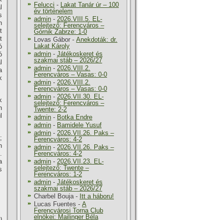
Felucci
-
Lakat Tanár úr – 100
l
év történelem
s
admin
-
2026.VIII.5. EL-
n
selejtező: Ferencváros –
t
Górnik Zabrze: 1-0
t
Lovas Gábor
-
Anekdoták: dr.
Lakat Károly
ó
admin
-
Játékoskeret és
ó
szakmai stáb – 2026/27
l
admin
-
2026.VIII.2.
a
Ferencváros – Vasas: 0-0
k
admin
-
2026.VIII.2.
Ferencváros – Vasas: 0-0
admin
-
2026.VII.30. EL-
k
selejtező: Ferencváros –
n
Twente: 2-2
l
admin
-
Botka Endre
admin
-
Bamidele Yusuf
admin
-
2026.VII.26. Paks –
;
Ferencváros: 4-2
n
admin
-
2026.VII.26. Paks –
.
Ferencváros: 4-2
a
admin
-
2026.VII.23. EL-
selejtező: Twente –
s
Ferencváros: 1-2
admin
-
Játékoskeret és
szakmai stáb – 2026/27
Charbel Bouja
-
Itt a háboru!
Lucas Fuentes
-
A
Ferencvárosi Torna Club
elnökei: Mailinger Béla
)