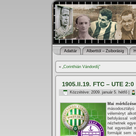
Adattár
Alberttól – Zsiborásig
H
«
„Corinthián Vándordí­j”
1905.II.19. FTC – UTE 2:0
Közzétéve:
2009. január 5. hétfő
|
Mai mérkőzése
másodosztályú
véleményt alko
befolyással vo
nézhetnek egyes
hat egyesület 
formáját sem i