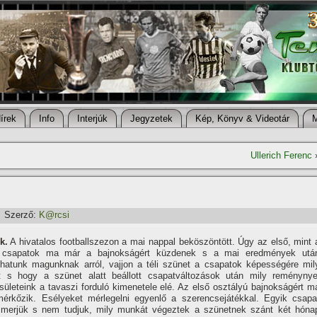
í­rek
Info
Interjúk
Jegyzetek
Kép, Könyv & Videotár
Ullerich Ferenc
Szerző:
K@rcsi
k.
A hivatalos footballszezon a mai nappal beköszöntött. Úgy az első, mint 
 csapatok ma már a bajnokságért küzdenek s a mai eredmények utá
thatunk magunknak arról, vajjon a téli szünet a csapatok képességére mil
lt s hogy a szünet alatt beállott csapatváltozások után mily reménynye
ületeink a tavaszi forduló kimenetele elé. Az első osztályú bajnokságért m
mérkőzik. Esélyeket mérlegelni egyenlő a szerencsejátékkal. Egyik csapa
smerjük s nem tudjuk, mily munkát végeztek a szünetnek szánt két hóna