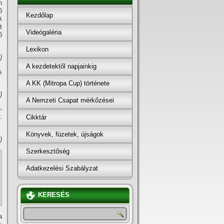
n
ő
Kezdőlap
A
t
Videógaléria
ő
Lexikon
)
A kezdetektől napjainkig
s
A KK (Mitropa Cup) története
)
A Nemzeti Csapat mérkőzései
-
:
Cikktár
Könyvek, füzetek, újságok
)
Szerkesztőség
Adatkezelési Szabályzat
KERESÉS
a