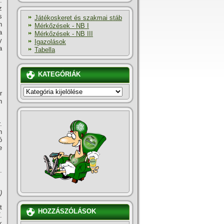
:
z
s
Játékoskeret és szakmai stáb
n
Mérkőzések - NB I
a
Mérkőzések - NB III
y
Igazolások
a
Tabella
KATEGÓRIÁK
KATEGÓRIÁK
r
n
.
n
ó
e
.
)
t
HOZZÁSZÓLÁSOK
.
k