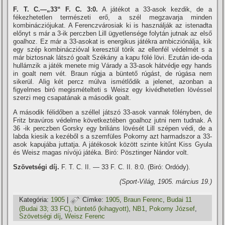
F. T. C.—„33“ F. C. 3:0.
A játékot a 33-asok kezdik, de a
fékezhetetlen természeti erő, a szél megzavarja minden
kombinácziójukat. A Ferenczvárosiak ki is használják az istenadta
előnyt s már a 3-ik perczben Lill ügyetlensége folytán jutnak az első
goalhoz. Ez már a 33-asokat is energikus játékra ambicziónálja, kik
egy szép kombináczióval keresztül törik az ellenfél védelmét s a
már biztosnak látszó goalt Székány a kapu fölé lövi. Ezután ide-oda
hullámzik a játék menete mig Várady a 33-asok hátvédje egy hands
in goalt nem vét. Braun rúgja a büntető rúgást, de rúgása nem
sikerül. Alig két percz múlva ismétlődik a jelenet, azonban a
figyelmes biró megismételteti s Weisz egy kivédhetetlen lövéssel
szerzi meg csapatának a második goalt.
A második félidőben a széllel játszó 33-asok vannak fölényben, de
Fritz bravúros védelme következtében goalhoz jutni nem tudnak. A
36 -ik perczben Gorsky egy briliáns lövését Lill szépen védi, de a
labda kiesik a kezéből s a szemfüles Pokorny azt harmadszor a 33-
asok kapujába juttatja. A játékosok között szinte kitűnt Kiss Gyula
és Weisz magas ní­vójú játéka. Biró: Pösztinger Nándor volt.
Szövetségi dí­j.
F. T. C. II. — 33 F. C. II. 8:0. (Biró: Ordódy).
(Sport-Világ, 1905. március 19.)
Kategória:
1905
|
Címke:
1905
,
Braun Ferenc
,
Budai 11
(Budai 33; 33 FC)
,
büntető (kihagyott)
,
NB1
,
Pokorny József
,
Szövetségi dí­j
,
Weisz Ferenc