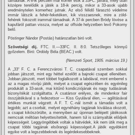
támadnak. A 6-ik percben már korner esik a 33FC. javára, mely után
középre terelődik a játék a 18-ik percig, mikor a 33-asok ujabb
eredménytelen kornerhez jutnak. Az első félidő fárasztó védelme
immár látszik a fehér-feketéken, kik visszaesnek, mire a zöld-
fehérek fokozott irammal támadnak. A 37-ik percben Bródy lövése a
kapufáról pattan vissza, melyet az offside helyzetben levő Pokorny
belő.
Pöstinger Nándor (Postás) határozatlan biró volt.
Szövetségi dij.
FTC. II.—33FC. II. 8:0. Tetszőleges könnyű
győzelem. Biró: Ordódy Béla (BEAC.) volt.
(Nemzeti Sport, 1905. március 19.)
A „33“ F. C. a Ferenczvárosi T. C. csapatával szemben sokkal
jobban játszott, mint egy héttel ezelőtt a bajnoki csapat ellenében.
Jobban játszott, mert többet foglalkozott a labdával, mint emberrel s
az a magas ní­vójú játék, melyet a csapat egészében és egyénileg
produkált a 33-asok, mai kitűnő kondicziójának és nagy tudásának
bizonyí­tékát szolgáltatta. A csatársor erélyes, de mindenkor fair
összjátékával s a fedezetsor — Kiss Gyulával élen, — agilitásával
értékes munkát végzett. A F. T. C.-nál ismét a támadás volt a
legjobb; azt a csorbát, melyet egynéhány tagjának kiválása okozott,
a csapat kiköszörülte, a mennyiben az újonnan belépett játékosok
nemcsak méltóan helyettesí­tették, hanem túl is szárnyalták elődjeik
képességeit. Leggyöngébbek voltak a hátvédek, kik nem ütik meg a
csapat többi tagjának elsőrangú képességeit.A játék egyébként
egyike volt a legszebbeknek és legérdekesebbeknek.