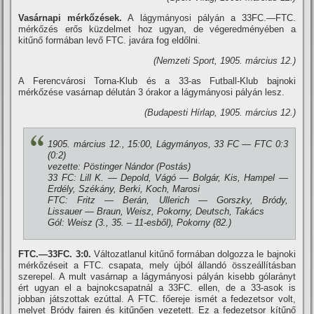
Vasárnapi mérkőzések.
A lágymányosi pályán a 33FC.—FTC.
mérkőzés erős küzdelmet hoz ugyan, de végeredményében a
kitűnő formában levő FTC. javára fog eldőlni.
(Nemzeti Sport, 1905. március 12.)
A Ferencvárosi Torna-Klub és a 33-as Futball-Klub bajnoki
mérkőzése vasárnap délután 3 órakor a lágymányosi pályán lesz.
(Budapesti Hí­rlap, 1905. március 12.)
1905. március 12., 15:00, Lágymányos, 33 FC — FTC 0:3
(0:2)
vezette: Pöstinger Nándor (Postás)
33 FC: Lill K. — Depold, Vágó — Bolgár, Kis, Hampel —
Erdély, Székány, Berki, Koch, Marosi
FTC: Fritz — Berán, Ullerich — Gorszky, Bródy,
Lissauer — Braun, Weisz, Pokorny, Deutsch, Takács
Gól: Weisz (3., 35. – 11-esből), Pokorny (82.)
FTC.—33FC. 3:0.
Változatlanul kitűnő formában dolgozza le bajnoki
mérkőzéseit a FTC. csapata, mely újból állandó összeállí­tásban
szerepel. A mult vasárnap a lágymányosi pályán kisebb gólarányt
ért ugyan el a bajnokcsapatnál a 33FC. ellen, de a 33-asok is
jobban játszottak ezúttal. A FTC. főereje ismét a fedezetsor volt,
melyet Bródy fairen és kitűnően vezetett. Ez a fedezetsor kí­tűnő