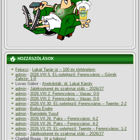
HOZZÁSZÓLÁSOK
Felucci
-
Lakat Tanár úr – 100 év történelem
admin
-
2026.VIII.5. EL-selejtező: Ferencváros – Górnik
Zabrze: 1-0
Lovas Gábor
-
Anekdoták: dr. Lakat Károly
admin
-
Játékoskeret és szakmai stáb – 2026/27
admin
-
2026.VIII.2. Ferencváros – Vasas: 0-0
admin
-
2026.VIII.2. Ferencváros – Vasas: 0-0
admin
-
2026.VII.30. EL-selejtező: Ferencváros – Twente: 2-2
admin
-
Botka Endre
admin
-
Bamidele Yusuf
admin
-
2026.VII.26. Paks – Ferencváros: 4-2
admin
-
2026.VII.26. Paks – Ferencváros: 4-2
admin
-
2026.VII.23. EL-selejtező: Twente – Ferencváros: 1-2
admin
-
Játékoskeret és szakmai stáb – 2026/27
Charbel Bouja
-
Itt a háboru!