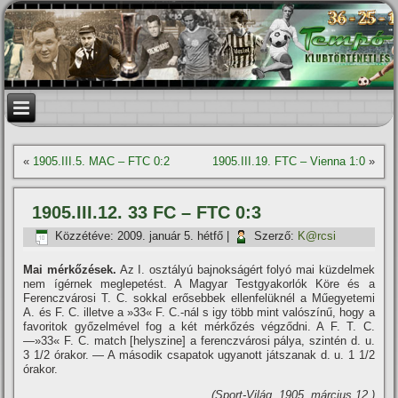
«
1905.III.5. MAC – FTC 0:2
1905.III.19. FTC – Vienna 1:0
»
1905.III.12. 33 FC – FTC 0:3
Közzétéve:
2009. január 5. hétfő
|
Szerző:
K@rcsi
Mai mérkőzések.
Az I. osztályú bajnokságért folyó mai küzdelmek
nem í­gérnek meglepetést. A Magyar Testgyakorlók Köre és a
Ferenczvárosi T. C. sokkal erősebbek ellenfelüknél a Műegyetemi
A. és F. C. illetve a »33« F. C.-nál s igy több mint valószí­nű, hogy a
favoritok győzelmével fog a két mérkőzés végződni. A F. T. C.
—»33« F. C. match [helyszine] a ferenczvárosi pálya, szintén d. u.
3 1/2 órakor. — A második csapatok ugyanott játszanak d. u. 1 1/2
órakor.
(Sport-Világ, 1905. március 12.)