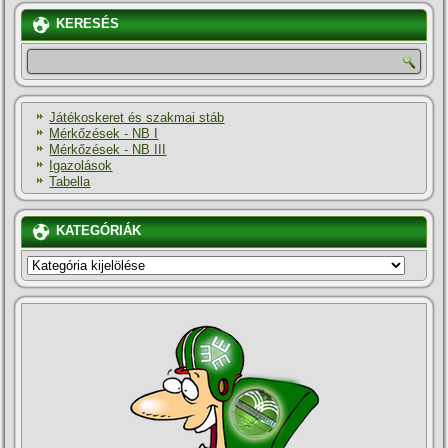
KERESÉS
Játékoskeret és szakmai stáb
Mérkőzések - NB I
Mérkőzések - NB III
Igazolások
Tabella
KATEGÓRIÁK
KATEGÓRIÁK