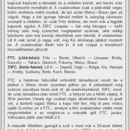
kapcsot képezett a támadás és a védelem között, ami kevés más
fedezetsorról mondható el. A csatársorban csak a jobb-oldal végez
külön emlitésre méltó munkát, de azt aztán Weisz—Braun igen jol
végzik. Hogy a két gyenge hátvéd mellett is aránylag sikeresen
szerepel a védelem, az csak Fritz érdeme, aki most már a legjobb
kapusok egyike. A 33FC. csapata — bár még hézagos — kellő
tréning után még szerezhet meglepetést azoknak, akik eddigi
balsikerei után már komoly ellenfélnek sem tekintik. A védelemben
Lill K.-nak ismét jó napja volt, mig Kis elsőrangú játékot mutatott
be. A csatársorban Berki tünt ki. A két csapat a következő
összeállí­tásban játszott:
FTC. (zöld-fehér):
Fritz — Berán, Ullerich — Lissauer, Bródy,
Gorszky — Takács, Deutsch, Pokorny, Weisz, Braun
33FC. (fehér-fekete):
Lill K. — Depold, Vágó — Bolgár, Kis, Hampel
— Erdély, Székány, Berki, Koch, Marosi.
FTC. a hatalmas hátszéllel erősödött támadással vezeti be a
játékot s Weisz révén nyomban gólhoz jut. A jobboldalról még
számos veszélyes lövés esik itt, de eredménytelenül. 33FC. rövid,
de szép támadása után ismét FTC. a helyzet ura a félidő végéig. A
30-ik percben Várady egy szabad rúgás alkalmából hands in goalt
vét; a büntető rúgást Weisz a kapu fölé lövi. Alig öt perc múlva
ujabb 11-eshez jut a FTC., amelyet a biró szabálytalan védés miatt
megismételtet s ez meghozza a második gólt FTC. javára.
Változatos játék után félidő 2:0.
A második félidőben gyengül a szél s most már a 33-asok többet