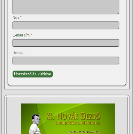
Név
*
E-mail cím
*
Honlap