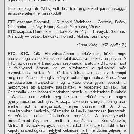
Biró Herczeg Ede (MTK) volt, ki a tőle megszokott pártatlansággal
és szakértelemmel bí­ráskodott.
FTC csapata:
Dobronyi — Rumbold, Weinbeer — Gorszky, Bródy,
Csizmadia — Ivány, Braun, Korodi, Schlosser, Weisz.
BTC csapata:
Domonkos — Sárközy, Fehéry — Bosnyák, Szamos,
Kisfaludy — Levák, Leviczky, Horváth, Molnár, Késmárky.
(Sport-Világ, 1907. április 7.)
FTC.—BTC. 1:0.
Husvétvasárnapi mérkőzések közül nagy
érdekességü volt e két csapat találkozása a Thököly-uti pályán. A
FTC. az őszszel 4:1 arányban szép diadalt aratott a BTC.-on, most
is fölénynyel játszott, de ez alkalommal a góllövései még
bizonytalanok voltak. A FTC. fokról-fokra javul, de őszi formáját
még nem érte el. Manglitz hiányát pótolni igen nehéz. A csatársor
támadásaiban hiányzottak még a kapu előtti gyors lövések, a
mezőnyben az alacsony passzjáték. A fedezetek agilisak, bár
Csizmadia kissé habozó modorban játszik. A védelemben Rumbold
—Weinber nem voltak még biztosak. Feltűnő sok a magas
gyertyarugás és autrugás. A csapat azonban szorgos tréning után
elérheti azt a magaslatot, melyen őszszel állt. A BTC.
csatársorában Leviczky, Késmárky és Levák hasznosan játszottak.
A védelem nehéz feladatának megfelelt. A legerélyesebb
támadásokat ügyesen szerelte le, sajnálatos — Bosnyákovits,
Molnár II. és Sárközy gyakran erőszakkal. Ezért a FTC. több í­zben
kapott szabadrúgást, melylyel különösen a II. félidőben teljesen a