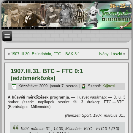
«
1907.III.30. Ezüstlabda, FTC – BAK 3:1
Iványi László
»
1907.III.31. BTC – FTC 0:1
(edzőmérkőzés)
Közzétéve:
2009. január 7. szerda
|
Szerző:
K@rcsi
A húsvéti mérkőzések programja.
— Husvét vasárnap: — D. u. 3
órakor (szerk: napilapok szerint fél 3 órakor): FTC.—BTC.
(Barátságos. Millennáris).
(Nemzeti Sport, 1907. március 31.)
1907. március 31., 14:30, Millenáris, BTC – FTC 0:1 (0:0)