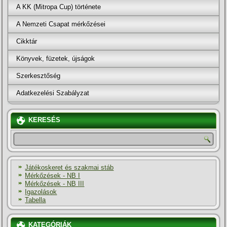
A KK (Mitropa Cup) története
A Nemzeti Csapat mérkőzései
Cikktár
Könyvek, füzetek, újságok
Szerkesztőség
Adatkezelési Szabályzat
KERESÉS
Játékoskeret és szakmai stáb
Mérkőzések - NB I
Mérkőzések - NB III
Igazolások
Tabella
KATEGÓRIÁK