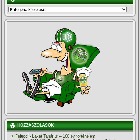
KATEGÓRIÁK
HOZZÁSZÓLÁSOK
Felucci
-
Lakat Tanár úr – 100 év történelem