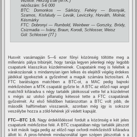
vezette: Herzog Ede (MTK.)
nézőszám: 5-6 000
BTC: Domonkos — Sárközy, Fehéry — Bosnyák,
Szamos, Kisfaludy — Levák, Leviczky, Horváth, Molnár,
Késmárky
FTC: Dobronyi — Rumbold, Weinbeer — Gorszky, Bródy,
Csizmadia — Ivány, Braun, Korodi, Schlosser, Weisz
Gól: Schlosser (77.)
Husvét vasárnapján 5—6 ezer főnyi közönség töltötte meg a
millenáris pálya tribünjét, hogy tanúja legyen jelenlegi négy legjobb
csapatunk klasszikus küzdelmeinek. Csapataink meg is feleltek a
várakozásnak s mindannyian igen lelkes és elejétől végéig érdekes
játékkal igyekeztek a győzelmet a maguk számára biztosí­tani. A
FTC barátságos matchben a BTC-ot, a MAC pedig bajnoki
mérkőzésben a MTK csapatát győzte le. A BTC az előző napi angol
matchtől kifáradva s négy tartalék játékossal vette fel a küzdelmet
s mégis az utolsó pillanatig kétessé tette a FTC csapatának
győzelmét. Az első félidőben határozottan a BTC volt jobb, de
második halftimeban visszaesik, azonban még igy is sokszor
veszélybe hozza a zöld-fehérek jól védett kapuját.
FTC—BTC 1:0.
Nagy érdeklődéssel fordult a közönség e két jeles
csapatunk mérkőzése felé. A BTC csapatában négy tartalék játszott
s két másik tagja pedig az előző napi oxfordi mérkőzéstől kifáradva
állott ki. A piros-fehérek mindazonáltal igen szépen játszottak s a