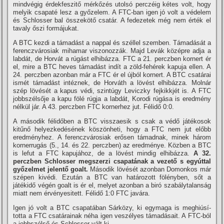
mindvégig érdekfeszitő mérkőzés utolsó perczéig kétes volt, hogy
melyik csapaté lesz a győzelem. A FTC-ban igen jó volt a védelem
és Schlosser bal összekötő csatár. A fedezetek még nem érték el
tavaly őszi formájukat.
A BTC kezdi a támadást a nappal és széllel szemben. Támadását a
ferenczvárosiak mihamar viszonozzák. Majd Levák középre adja a
labdát, de Horvát a rúgást elhibázza. FTC a 21. perczben kornert ér
el, mire a BTC heves támadást indí­t a zöld-fehérek kapuja ellen. A
24. perczben azonban már a FTC ér el újból kornert. A BTC csatárai
ismét támadást intéznek, de Horváth a lövést elhibázza. Molnár
szép lövését a kapus védi, szintúgy Leviczky fejkikkjét is. A FTC
jobbszélsője a kapu fölé rúgja a labdát, Korodi rúgása is eredmény
nélkül jár. A 43. perczben FTC kornerhez jut. Félidő 0:0.
A második félidőben a BTC visszaesik s csak a védő játékosok
kitűnő helyezkedésének köszönheti, hogy a FTC nem jut előbb
eredményhez. A ferenczvárosiak erősen támadnak, minek három
kornerrugás (5., 14. és 22. perczben) az eredménye. Közben a BTC
is lefut a FTC kapujához, de a lövést mindig elhibázza.
A 32.
perczben Schlosser megszerzi csapatának a vezető s egyúttal
győzelmet jelentő goalt.
Második lövését azonban Domonkos már
szépen kivédi. Ezután a BTC van határozott fölényben, sőt a
játékidő végén goalt is ér el, melyet azonban a biró szabálytalanság
miatt nem érvényesitett. Félidő 1:0 FTC javára.
Igen jó volt a BTC csapatában Sárközy, ki egymaga is meghiúsí­
totta a FTC csatárainak néha igen veszélyes támadásait. A FTC-ból
a jobbszélső és Schlosser vált ki.