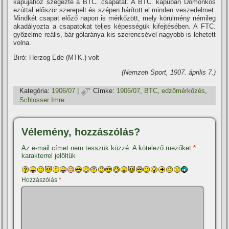
kapujához szegezte a BTC. csapatát. A BTC. kapuban Domonkos
ezúttal először szerepelt és szépen hárí­tott el minden veszedelmet.
Mindkét csapat előző napon is mérkőzött, mely körülmény némileg
akadályozta a csapatokat teljes képességük kifejtésében. A FTC.
győzelme reális, bár gólaránya kis szerencsével nagyobb is lehetett
volna.
Biró: Herzog Ede (MTK.) volt
(Nemzeti Sport, 1907. április 7.)
Kategória:
1906/07
|
Címke:
1906/07
,
BTC
,
edzőmérkőzés
,
Schlosser Imre
Vélemény, hozzászólás?
Az e-mail címet nem tesszük közzé.
A kötelező mezőket
*
karakterrel jelöltük
Hozzászólás
*