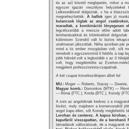
és az azt követő meglepetés, mikor a mag
egyszer igazán veszélyes helyzeteket t
Lelkesedéssel dolgoztak, s ha a klaszsz
megnehezí­tették.
A halfok
igen jó munkát
kulancsok lógtak az angol csatárokon,
maradtak, a kombinációt lényegesen el
legcélszerűbb a messze előre adott labd
lerohanásaikkal és kitörésekkel dolgoztak
különösen Szendrő vált ki biztos lekapc
unalmasan játszottak. Néha azonban pár per
mind a tiz ember mozgásban volt, sőt még
remekelt s egyszersmind ő felelős a nap le
jobb hátvéd volt a leglustább s az ő hibáj
volt, hogy megdöntötte az Everton-mérkőz
megjelent professzionista-csapatnak.
A két csapat következőképen állott fel:
MU.:
Moger — Roberts, Stacey — Downie, T
Magyar komb.:
Domonkos (MTK) — Révész 
— Rónai (FTC.), Korda (BTC.), Korody (FTC.
A sors az angoloknak kedvez s a magyarok
lövést, mely majdnem a kornervonalről j
angol kapu ellen, sőt Korody meglehetős tá
Lerohan és centerez. A kapus kirohan, 
kapufáról visszapattan, de a berohanó 
támadások változatosak, de a magyarok n