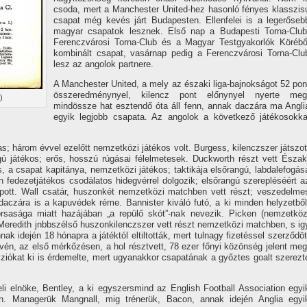
csoda, mert a Manchester United-hez hasonló fényes klasszis
csapat még kevés járt Budapesten. Ellenfelei is a legerőseb
magyar csapatok lesznek. Első nap a Budapesti Torna-Club
Ferenczvárosi Torna-Club és a Magyar Testgyakorlók Körébő
kombinált csapat, vasárnap pedig a Ferenczvárosi Torna-Clu
lesz az angolok partnere.
A Manchester United, a mely az északi liga-bajnokságot 52 pon
összeredménynyel, kilencz pont előnynyel nyerte meg
)
mindössze hat esztendő óta áll fenn, annak daczára ma Angli
egyik legjobb csapata. Az angolok a következő játékosokka
 három évvel ezelőtt nemzetközi játékos volt. Burgess, kilenczszer játszot
 játékos; erős, hosszú rúgásai félelmetesek. Duckworth részt vett Észak
s, a csapat kapitánya, nemzetközi játékos; taktikája elsőrangú, labdalefogás
on fedezetjátékos csodálatos hidegvérrel dolgozik; elsőrangú szerepléséért a
apott. Wall csatár, huszonkét nemzetközi matchben vett részt; veszedelme
 daczára is a kapuvédek réme. Bannister kiváló futó, a ki minden helyzetből
 gyorsasága miatt hazájában „a repülő skót”-nak nevezik. Picken (nemzetköz
 Meredith jnbbszélső huszonkilenczszer vett részt nemzetközi matchben, s ig
Annak idején 18 hónapra a játéktól eltiltották, mert tulnagy fizetéssel szerződöt
tvén, az első mérkőzésen, a hol résztvett, 78 ezer főnyi közönség jelent meg
ziókat ki is érdemelte, mert ugyanakkor csapatának a győztes goalt szerezt
li elnöke, Bentley, a ki egyszersmind az English Football Association egyi
ában. Managerük Mangnall, mig trénerük, Bacon, annak idején Anglia egyi