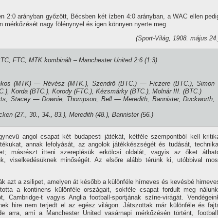
en 2:0 arányban győzött, Bécsben két í­zben 4:0 arányban, a WAC ellen pedi
n mérkőzését nagy fölénynyel és igen könnyen nyerte meg.
(Sport-Világ, 1908. május 24.
 BTC, FTC, MTK kombinált – Manchester United 2:6 (1:3)
kos (MTK) — Révész (MTK.), Szendrő (BTC.) — Ficzere (BTC.), Simon
.), Korda (BTC.), Korody (FTC.), Kézsmárky (BTC.), Molnár III. (BTC.)
ts, Stacey — Downie, Thompson, Bell — Meredith, Bannister, Duckworth,
cken (27., 30., 34., 83.), Meredith (48.), Bannister (56.)
ynevű angol csapat két budapesti játékát, kétféle szempontból kell kritik
ékukat, annak lefolyását, az angolok játékkészségét és tudását, technika
et; másrészt itteni szereplésük erkölcsi oldalát, vagyis az őket áthat
ük, viselkedésüknek minőségét. Az elsőre alább térünk ki, utóbbival mos
k azt a zsilipet, amelyen át később a különféle hí­rneves és kevésbé hirneve
totta a kontinens különféle országait, sokféle csapat fordult meg nálunk
t, Cambridge-t vagyis Anglia football-sportjának szí­ne-virágát. Vendégein
ek hire nem terjedt el az egész világon. Játszottak már különféle és fajt
de arra, ami a Manchester United vasárnapi mérkőzésén történt, football