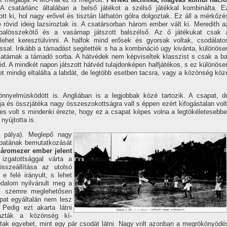
 csatárlánc általában a belső játékot a szélső játékkal kombinálta. E
tt ki, hol nagy erővel és tisztán láthatón gólra dolgoztak. Ez áll a mérkőzé
rövid ideig lazsiroztak is. A csatársorban három ember vált ki. Meredith a
a balösszekötő és a vasárnap játszott balszélső. Az ő játékukat csak 
 lehet keresztülvinni. A halfok mind erősek és gyorsak voltak, csodálato
ssal. Inkább a támadást segitették s ha a kombináció ugy kivánta, különöse
satárnak a támadó sorba. A hátvédek nem képviseltek klasszist s csak a ba
éd. A mindkét napon játszott hátvéd tulajdonképen halfjátékos, s ez különöse
et mindig eltalálta a labdát, de legtöbb esetben tacsra, vagy a közönség köz
nnyelmüsködött is. Angliában is a legjobbak közé tartozik. A csapat, d
 és összjátéka nagy összeszokottságra vall s éppen ezért kifogástalan volt
s volt s mindenki érezte, hogy ez a csapat képes volna a legtökéletesebbe
nyújtotta is.
s pálya). Meglepő nagy
apatának bemutatkozását
háromezer ember jelent
zgatottsággal várta a
szeállí­tása az utolsó
 e felé irányult, s lehet
odalom nyilvánult meg a
ás szemre meglehetősen
pat egyáltalán nem lesz
. Pedig ezt akarta látni
gázták a közönség kí­
tak egyebet, mint egy pár csodát látni. Nagy volt azonban a megrökönyödé