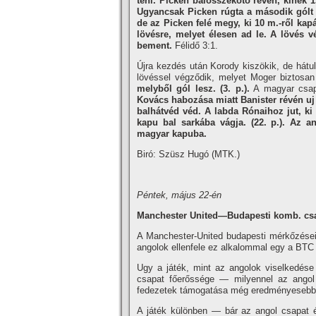
teni. Picken balösszekötő révén, kinek 
Ugyancsak Picken rúgta a második gólt i
de az Picken felé megy, ki 10 m.-ről kapá
lövésre, melyet élesen ad le. A lövés v
bement.
Félidő 3:1.
Újra kezdés után Korody kiszökik, de hátul
lövéssel végződik, melyet Moger biztosa
melyből gól lesz. (3. p.).
A magyar csap
Kovács habozása miatt Banister révén uj 
balhátvéd véd. A labda Rónaihoz jut, ki 
kapu bal sarkába vágja. (22. p.).
Az an
magyar kapuba.
Biró: Szüsz Hugó (MTK.)
Péntek, május 22-én
Manchester United—Budapesti komb. csa
A Manchester-United budapesti mérkőzésein
angolok ellenfele ez alkalommal egy a BTC (7
Ugy a játék, mint az angolok viselkedése
csapat főerőssége — milyennel az angol 
fedezetek támogatása még eredményesebbé
A játék különben — bár az angol csapat 