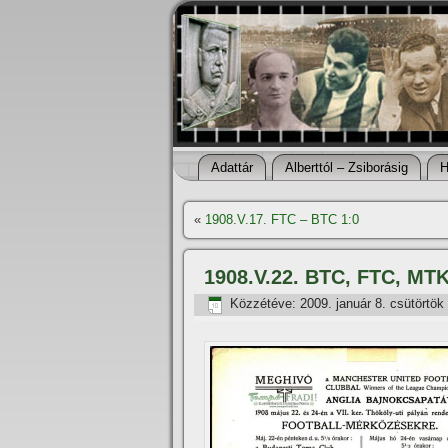
Adattár
Alberttól – Zsiborásig
H
«
1908.V.17. FTC – BTC 1:0
1908.V.22. BTC, FTC, MTK
Közzétéve:
2009. január 8. csütörtök