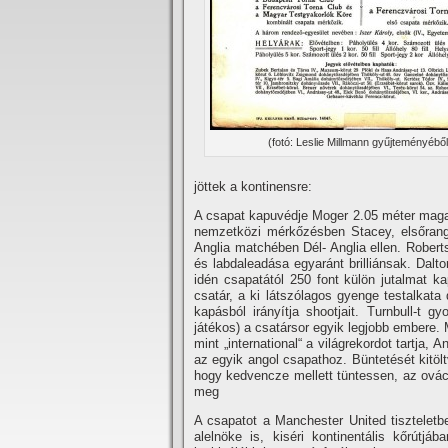
(fotó: Leslie Millmann gyűjteményéből
jöttek a kontinensre:
A csapat kapuvédje Moger 2.05 méter magas;
nemzetközi mérkőzésben Stacey, elsőrangú
Anglia matchében Dél- Anglia ellen. Robert
és labdaleadása egyaránt brilliánsak. Dalt
idén csapatától 250 font külön jutalmat k
csatár, a ki látszólagos gyenge testalkata
kapásból irányí­tja shootjait. Turnbull-t
játékos) a csatársor egyik legjobb embere.
mint „international“ a világrekordot tartja, 
az egyik angol csapathoz. Büntetését kitöl
hogy kedvencze mellett tüntessen, az ovác
meg
A csapatot a Manchester United tiszteletbe
alelnöke is, kiséri kontinentális kőrútj