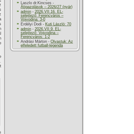
Laszlo dr.Kincses
-
z
Átigazolások – 2026/27 (nyár)
s
admin
-
2026.VII.16. EL-
z
selejtező: Ferencváros –
a
Vojvodina: 3-0
s
Erdélyi Dodi
-
Kuti László: 70
n
admin
-
2026.VII.9. EL-
selejtező: Vojvodina –
l
Ferencváros: 1-2
n
Andrási Márton
-
Olvastuk: Az
e
elfeledett futball-legenda
e
.
t
s