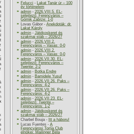
y
Felucci
-
Lakat Tanár úr – 100
a
év történelem
a
admin
-
2026.VIII.5. EL-
selejtező: Ferencváros –
l
Górnik Zabrze: 1-0
z
Lovas Gábor
-
Anekdoták: dr.
a
Lakat Károly
i
admin
-
Játékoskeret és
l
szakmai stáb – 2026/27
t
admin
-
2026.VIII.2.
z
Ferencváros – Vasas: 0-0
s
admin
-
2026.VIII.2.
Ferencváros – Vasas: 0-0
,
admin
-
2026.VII.30. EL-
l
selejtező: Ferencváros –
a
Twente: 2-2
z
admin
-
Botka Endre
admin
-
Bamidele Yusuf
admin
-
2026.VII.26. Paks –
á
Ferencváros: 4-2
k
admin
-
2026.VII.26. Paks –
m
Ferencváros: 4-2
n
admin
-
2026.VII.23. EL-
k
selejtező: Twente –
Ferencváros: 1-2
admin
-
Játékoskeret és
k
szakmai stáb – 2026/27
y
Charbel Bouja
-
Itt a háboru!
a
Lucas Fuentes
-
A
Ferencvárosi Torna Club
s
elnökei: Mailinger Béla
,