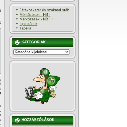
g
Játékoskeret és szakmai stáb
Mérkőzések - NB I
Mérkőzések - NB III
)
Igazolások
Tabella
KATEGÓRIÁK
KATEGÓRIÁK
a
i
ó
t
s
.
k
a
HOZZÁSZÓLÁSOK
-