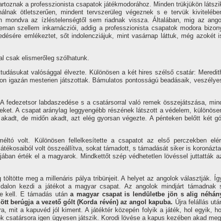
artoznak a professzionista csapatok játékmodorához. Minden trükjükön látszi
álnak ötletszerűen, mindent tervszerüleg végeznek s e tervük kivitelébe
 mondva az í­zléstelenségtől sem riadnak vissza. Általában, mig az ango
eman szellem inkarnácziói, addig a professzionista csapatok modora bizon
ésére emlékeztet, sőt indolencziájuk, mint vasárnap láttuk, még azokét i
al csak elismerőleg szólhatunk.
tudásukat valósággal élvezte. Különösen a két hires szélső csatár: Meredit
pon igazán mesterien játszottak. Bámulatos pontosságú beadásaik, veszélye
.
. A fedezetsor labdaszedése s a csatársorral való remek összejátszása, min
í­reket. A csapat aránylag leggyengébb részének látszott a védelem, különöse
kadt, de midőn akadt, azt elég gyorsan végezte. A pénteken belőtt két gó
ltó volt. Különösen fellelkesí­tette a csapatot az első perczekben elér
tékosaiból volt összeállí­tva, sokat támadott, s támadását siker is koronázta
ájában érték el a magyarok. Mindkettőt szép védhetetlen lövéssel juttatták a
tötte meg a millenáris pálya tribünjeit. A helyet az angolok választják. Íg
dalon kezdi a játékot a magyar csapat. Az angolok mindjárt támadnak 
e kell. E támadás után
a magyar csapat is lendületbe jön s alig néhán
ött berúgja a vezető gólt (Korda révén) az angol kapuba.
Újra felállás utá
, mit a kapuvéd jól kiment. A játéktér közepén folyik a játék, hol egyik, ho
rok csatársora igen ügyesen játszik. Korodi lövése a kapus kezében akad meg