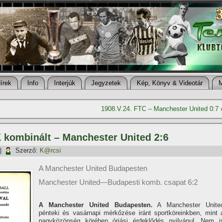
í­rek
Info
Interjúk
Jegyzetek
Kép, Könyv & Videotár
1908.V.24. FTC – Manchester United 0:7
 kombinált – Manchester United 2:6
|
Szerző:
K@rcsi
A Manchester United Budapesten
Manchester United—Budapesti komb. csapat 6:2
A Manchester United Budapesten.
A Manchester Unite
pénteki és vasárnapi mérkőzése iránt sportköreinkben, mint 
nagyközönség körében óriási érdeklődés nyilvánul. Nem i