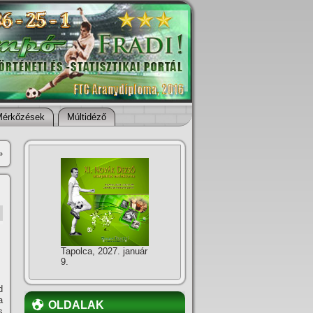
Mérkőzések
Múltidéző
»
Tapolca, 2027. január
9.
d
a
OLDALAK
s