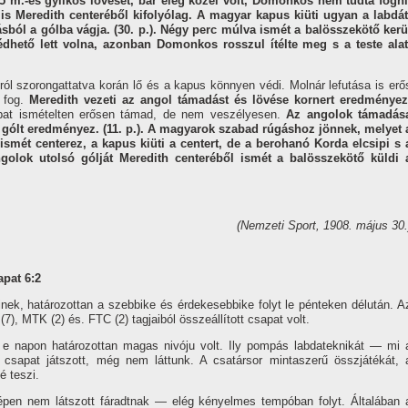
15 m.-es gyilkos lövését, bár elég közel volt, Domonkos nem tudta fogni
s Meredith centeréből kifolyólag. A magyar kapus kiüti ugyan a labdát
sból a gólba vágja. (30. p.).
Négy perc múlva ismét a balösszekötő kerü
édhető lett volna, azonban Domonkos rosszul í­télte meg s a teste alat
ról szorongattatva korán lő és a kapus könnyen védi. Molnár lefutása is erő
n fog.
Meredith vezeti az angol támadást és lövése kornert eredményez
at ismételten erősen támad, de nem veszélyesen.
Az angolok támadás
gólt eredményez. (11. p.).
A magyarok szabad rúgáshoz jönnek, melyet 
ismét centerez, a kapus kiüti a centert, de a berohanó Korda elcsipi s 
golok utolsó gólját Meredith centeréből ismét a balösszekötő küldi 
(Nemzeti Sport, 1908. május 30.
pat 6:2
ek, határozottan a szebbike és érdekesebbike folyt le pénteken délután. A
), MTK (2) és. FTC (2) tagjaiból összeállí­tott csapat volt.
 e napon határozottan magas nivóju volt. Ily pompás labdateknikát — mi 
csapat játszott, még nem láttunk. A csatársor mintaszerű összjátékát, 
 teszi.
épen nem látszott fáradtnak — elég kényelmes tempóban folyt. Általában 