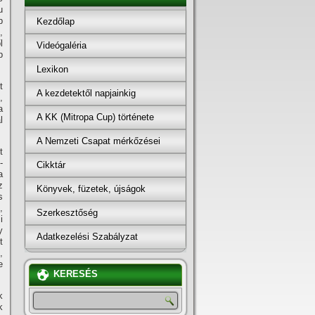
u
b
Kezdőlap
,
l
Videógaléria
b
Lexikon
t
A kezdetektől napjainkig
,
a
A KK (Mitropa Cup) története
l
A Nemzeti Csapat mérkőzései
t
-
Cikktár
a
z
Könyvek, füzetek, újságok
s
,
Szerkesztőség
i
y
Adatkezelési Szabályzat
t
,
e
KERESÉS
k
k