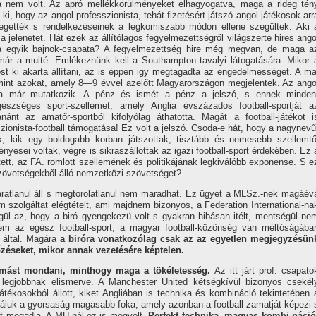
da nem volt. Az apró mellékkörülményeket elhagyogatva, maga a rideg tén
, hogy az angol professzionista, tehát fizetésért játszó angol játékosok arr
yegették s rendelkezéseinek a legkomiszabb módon ellene szegültek. Aki 
jelenetet. Hát ezek az állí­tólagos fegyelmezettségről világszerte hires ango
nglia egyik bajnok-csapata? A fegyelmezettség hire még megvan, de maga a
l már a multé. Emlékeznünk kell a Southampton tavalyi látogatására. Mikor 
st ki akarta állí­tani, az is éppen igy megtagadta az engedelmességet. A ma
, mint azokat, amely 8—9 évvel azelőtt Magyarországon megjelentek. Az ango
sa már mutatkozik. A pénz és ismét a pénz a jelszó, s ennek minden
gészséges sport-szellemet, amely Anglia évszázados football-sportját a
nt az amatőr-sportból kifolyólag áthatotta. Magát a football-játékot i
sszionista-football támogatása! Ez volt a jelszó. Csoda-e hát, hogy a nagynevű
k, kik egy boldogabb korban játszottak, tisztább és nemesebb szellemtő
ényesei voltak, végre is sikraszállottak az igazi football-sport érdekében. Ez 
tett, az FA. romlott szellemének és politikájának legkiválóbb exponense. S e
-szövetségekből álló nemzetközi szövetséget?
ratlanul áll s megtorolatlanul nem maradhat. Ez ügyet a MLSz.-nek magáév
m szolgáltat elégtételt, ami majdnem bizonyos, a Federation International-na
égül az, hogy a biró gyengekezü volt s gyakran hibásan itélt, mentségül ne
anem az egész football-sport, a magyar football-közönség van méltóságába
k által. Magára
a biróra vonatkozólag csak az az egyetlen megjegyzésün
őzéseket, mikor annak vezetésére képtelen.
mást mondani, minthogy maga a tökéletesség.
Az itt járt prof. csapato
 legjobbnak elismerve. A Manchester United kétségkí­vül bizonyos csekél
játékosokból állott, kiket Angliában is technika és kombináció tekintetében 
náluk a gyorsaság magasabb foka, amely azonban a football zamatját képezi 
t megadja. A MU-nál ez is megvolt.
Perfekt technika, magvas kombi náció