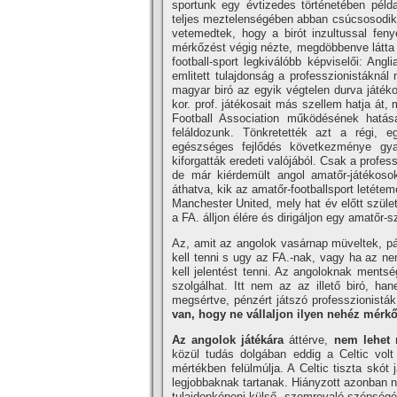
sportunk egy évtizedes történetében pél
teljes meztelenségében abban csúcsosodik ki
vetemedtek, hogy a birót inzultussal fen
mérkőzést végig nézte, megdöbbenve látta a 
football-sport legkiválóbb képviselői: A
emlitett tulajdonság a professzionistákná
magyar biró az egyik végtelen durva játéko
kor. prof. játékosait más szellem hatja át
Football Association működésének hatá
feláldozunk. Tönkretették azt a régi, e
egészséges fejlődés következménye gyaná
kiforgatták eredeti valójából. Csak a profe
de már kiérdemült angol amatőr-játékoso
áthatva, kik az amatőr-footballsport letétem
Manchester United, mely hat év előtt szüle
a FA. álljon élére és dirigáljon egy amatőr
Az, amit az angolok vasárnap müveltek, pá
kell tenni s ugy az FA.-nak, vagy ha az ne
kell jelentést tenni. Az angoloknak ments
szolgálhat. Itt nem az az illető biró, h
megsértve, pénzért játszó professzionistá
van, hogy ne vállaljon ilyen nehéz mérk
Az angolok játékára
áttérve,
nem lehet 
közül tudás dolgában eddig a Celtic volt
mértékben felülmúlja. A Celtic tiszta skót 
legjobbaknak tartanak. Hiányzott azonban 
tulajdonképeni külső, szemrevaló szépségé