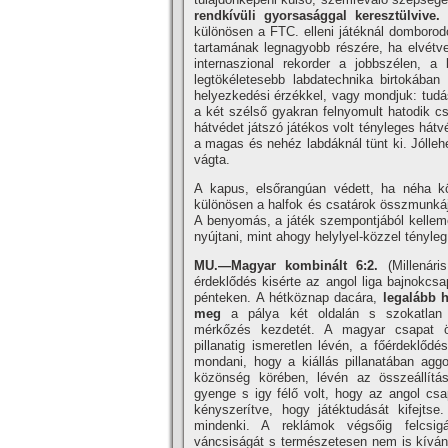
rendkí­vüli gyorsasággal keresztülvive.
A
különösen a FTC. elleni játéknál domborodo
tartamának legnagyobb részére, ha elvétve 
internaszional rekorder a jobbszélen, 
legtökéletesebb labdatechnika birtokában
helyezkedési érzékkel, vagy mondjuk: tudá
a két szélső gyakran felnyomult hatodik c
hátvédet játszó játékos volt tényleges hátv
a magas és nehéz labdáknál tünt ki. Jólleh
vágta.
A kapus, elsőrangúan védett, ha néha kö
különösen a halfok és csatárok összmunkája
A benyomás, a játék szempontjából kelleme
nyújtani, mint ahogy helylyel-közzel tényleg 
MU.—Magyar kombinált 6:2.
(Millenári
érdeklődés kisérte az angol liga bajnokcs
pénteken. A hétköznap dacára,
legalább 
meg
a pálya két oldalán s szokatlan i
mérkőzés kezdetét. A magyar csapat ös
pillanatig ismeretlen lévén, a főérdeklődés
mondani, hogy a kiállás pillanatában agg
közönség körében, lévén az összeállí­t
gyenge s igy félő volt, hogy az angol csa
kényszerí­tve, hogy játéktudását kifejtse
mindenki. A reklámok végsőig felcsi
váncsiságát s természetesen nem is kí­ván