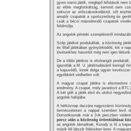
gyors iramú játék, meglepő lefutások nem t
az előre megfontoltság, semmit sem csin
sokszor az erőszakoskodástól, sőt enyhén
amatőr csapatok a sportszerűség és gentl
csak a bécsi másodrendű csapatok viselked
felülmúlja.
Az angolok pénteki szerepléséről mindazált
Szép játékot produkáltak, a közönség játék
és Wall játékában gyönyörködött, kik e na
lövéseikhez hasonlót még nem igen láttunk
De a többi játékos is elsőrangút produkált
igazolták a M. U. játéktudásáról keringő h
a kapuvédő, kinek dolga ugyan kevésszer a
egyébként védhetlen volt.
A magyar csapat játéka is elismerésre mé
eredmény. A csapat, mely javarészt a BTC já
A két gólt a játék első és utolsó negyedór
angolok hálójába.
A hétköznap daczára nagyszámú közönség töl
természetesen a nappal szemben levő ol
Domonkosnak már a 3-ik perczben védeni
percz után a közönség örömkiáltásai köz
az angolok támadnak, Korody is lő a kapura
másik fél látszik fölényben lenni. A magya