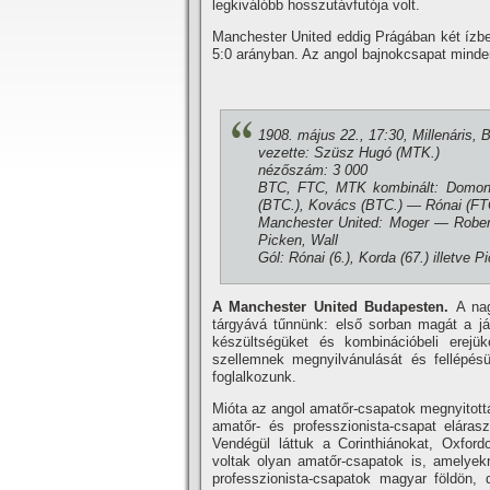
legkiválóbb hosszutávfutója volt.
Manchester United eddig Prágában két í­zb
5:0 arányban. Az angol bajnokcsapat minde
1908. május 22., 17:30, Millenáris,
vezette: Szüsz Hugó (MTK.)
nézőszám: 3 000
BTC, FTC, MTK kombinált: Domon
(BTC.), Kovács (BTC.) — Rónai (FTC
Manchester United: Moger — Rober
Picken, Wall
Gól: Rónai (6.), Korda (67.) illetve Pi
A Manchester United Budapesten.
A nag
tárgyává tűnnünk: első sorban magát a ját
készültségüket és kombinációbeli erejük
szellemnek megnyilvánulását és fellépés
foglalkozunk.
Mióta az angol amatőr-csapatok megnyitottá
amatőr- és professzionista-csapat elárasz
Vendégül láttuk a Corinthiánokat, Oxfordo
voltak olyan amatőr-csapatok is, amelyekn
professzionista-csapatok magyar földön, 