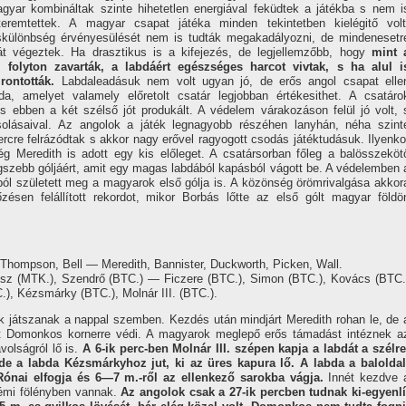
yar kombináltak szinte hihetetlen energiával feküdtek a játékba s nem i
eremtettek. A magyar csapat játéka minden tekintetben kielégitő volt
iskülönbség érvényesülését nem is tudták megakadályozni, de mindenesetr
 végeztek. Ha drasztikus is a kifejezés, de legjellemzőbb, hogy
mint 
 folyton zavarták, a labdáért egészséges harcot vivtak, s ha alul i
rontották.
Labdaleadásuk nem volt ugyan jó, de erős angol csapat elle
a, amelyet valamely előretolt csatár legjobban értékesithet. A csatáro
 s ebben a két szélső jót produkált. A védelem várakozáson felül jó volt, 
solásaival. Az angolok a játék legnagyobb részéhen lanyhán, néha szint
cre felrázódtak s akkor nagy erővel ragyogott csodás játéktudásuk. Ilyenko
 Meredith is adott egy kis előleget. A csatársorban főleg a balösszeköt
gszebb góljáért, amit egy magas labdából kapásból vágott be. A védelemben 
ából született meg a magyarok első gólja is. A közönség örömrivalgása akkor
ésen felállí­tott rekordot, mikor Borbás lőtte az első gólt magyar földö
hompson, Bell — Meredith, Bannister, Duckworth, Picken, Wall.
(MTK.), Szendrő (BTC.) — Ficzere (BTC.), Simon (BTC.), Kovács (BTC.
), Kézsmárky (BTC.), Molnár III. (BTC.).
 játszanak a nappal szemben. Kezdés után mindjárt Meredith rohan le, de 
ött Domonkos kornerre védi. A magyarok meglepő erős támadást intéznek a
volságról lő is.
A 6-ik perc-ben Molnár III. szépen kapja a labdát a szélre
de a labda Kézsmárkyhoz jut, ki az üres kapura lő. A labda a baloldal
Rónai elfogja és 6—7 m.-ről az ellenkező sarokba vágja.
Innét kezdve 
émi fölényben vannak.
Az angolok csak a 27-ik percben tudnak ki-egyenlí