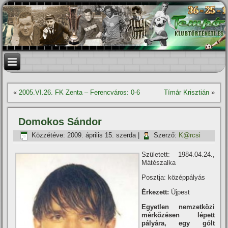
«
2005.VI.26. FK Zenta – Ferencváros: 0-6
Tí­már Krisztián
»
Domokos Sándor
Közzétéve:
2009. április 15. szerda
|
Szerző:
K@rcsi
Született: 1984.04.24.,
Mátészalka
Posztja: középpályás
Érkezett:
Újpest
Egyetlen nemzetközi
mérkőzésen lépett
pályára, egy gólt