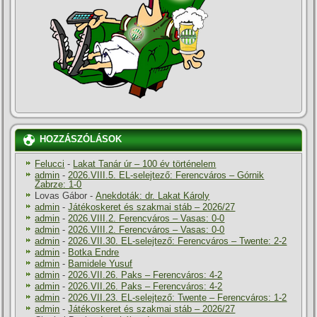
HOZZÁSZÓLÁSOK
Felucci
-
Lakat Tanár úr – 100 év történelem
admin
-
2026.VIII.5. EL-selejtező: Ferencváros – Górnik
Zabrze: 1-0
Lovas Gábor
-
Anekdoták: dr. Lakat Károly
admin
-
Játékoskeret és szakmai stáb – 2026/27
admin
-
2026.VIII.2. Ferencváros – Vasas: 0-0
admin
-
2026.VIII.2. Ferencváros – Vasas: 0-0
admin
-
2026.VII.30. EL-selejtező: Ferencváros – Twente: 2-2
admin
-
Botka Endre
admin
-
Bamidele Yusuf
admin
-
2026.VII.26. Paks – Ferencváros: 4-2
admin
-
2026.VII.26. Paks – Ferencváros: 4-2
admin
-
2026.VII.23. EL-selejtező: Twente – Ferencváros: 1-2
admin
-
Játékoskeret és szakmai stáb – 2026/27