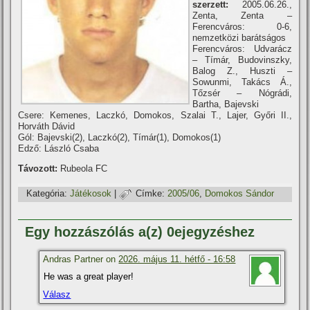
szerzett:
2005.06.26.,
Zenta, Zenta –
Ferencváros: 0-6,
nemzetközi barátságos
Ferencváros: Udvarácz
– Tí­már, Budovinszky,
Balog Z., Huszti –
Sowunmi, Takács Á.,
Tőzsér – Nógrádi,
Bartha, Bajevski
Csere: Kemenes, Laczkó, Domokos, Szalai T., Lajer, Győri II.,
Horváth Dávid
Gól: Bajevski(2), Laczkó(2), Tí­már(1), Domokos(1)
Edző: László Csaba
Távozott:
Rubeola FC
Kategória:
Játékosok
|
Címke:
2005/06
,
Domokos Sándor
Egy hozzászólás a(z) 0ejegyzéshez
Andras Partner on
2026. május 11. hétfő - 16:58
He was a great player!
Válasz