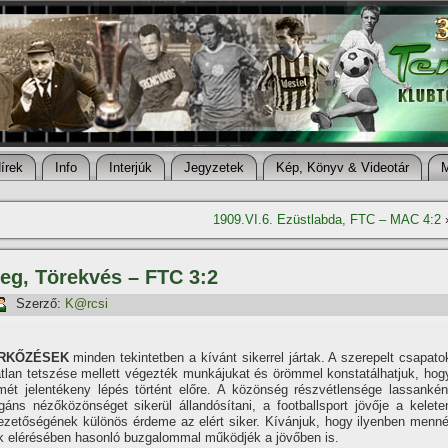
í­rek
Info
Interjúk
Jegyzetek
Kép, Könyv & Videotár
1909.VI.6. Ezüstlabda, FTC – MAC 4:2
leg, Törekvés – FTC 3:2
Szerző:
K@rcsi
ÉRKŐZÉSEK
minden tekintetben a kí­vánt sikerrel jártak. A szerepelt csapato
lan tetszése mellett végezték munkájukat és örömmel konstatálhatjuk, hog
mét jelentékeny lépés történt előre. A közönség részvétlensége lassankén
áns nézőközönséget sikerül állandósí­tani, a footballsport jövője a kelete
vezetőségének különös érdeme az elért siker. Kí­vánjuk, hogy ilyenben menné
k elérésében hasonló buzgalommal működjék a jövőben is.