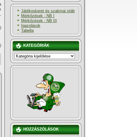
a
s
Játékoskeret és szakmai stáb
,
Mérkőzések - NB I
Mérkőzések - NB III
Igazolások
)
Tabella
)
KATEGÓRIÁK
KATEGÓRIÁK
HOZZÁSZÓLÁSOK