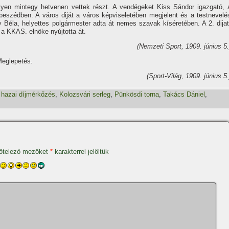
lyen mintegy hetvenen vettek részt. A vendégeket Kiss Sándor igazgató, 
eszédben. A város diját a város képviseletében megjelent és a testnevelé
Béla, helyettes polgármester adta át nemes szavak kí­séretében. A 2. dijat
 a KKAS. elnöke nyújtotta át.
(Nemzeti Sport, 1909. június 5.
eglepetés.
(Sport-Világ, 1909. június 5.
,
hazai dí­jmérkőzés
,
Kolozsvári serleg
,
Pünkösdi torna
,
Takács Dániel
,
ötelező mezőket
*
karakterrel jelöltük