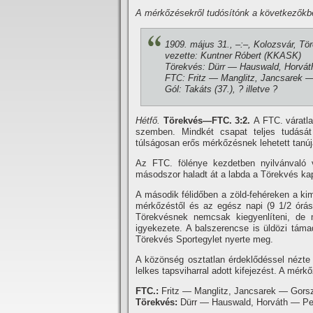
A mérkőzésekről tudósí­tónk a következőkb
1909. május 31., –:–, Kolozsvár, Tö
vezette: Kuntner Róbert (KKASK)
Törekvés: Dürr — Hauswald, Horváth
FTC: Fritz — Manglitz, Jancsarek — 
Gól: Takáts (37.), ? illetve ?
Hétfő.
Törekvés—FTC. 3:2.
A FTC. váratla
szemben. Mindkét csapat teljes tudását
túlságosan erős mérkőzésnek lehetett tanúj
Az FTC. fölénye kezdetben nyilvánvaló
másodszor haladt át a labda a Törekvés kap
A második félidőben a zöld-fehéreken a kim
mérkőzéstől és az egész napi (9 1/2 órás)
Törekvésnek nemcsak kiegyenlí­teni, de
igyekezete. A balszerencse is üldözi táma
Törekvés Sportegylet nyerte meg.
A közönség osztatlan érdeklődéssel nézte
lelkes tapsviharral adott kifejezést. A mérk
FTC.:
Fritz — Manglitz, Jancsarek — Gorszk
Törekvés:
Dürr — Hauswald, Horváth — Peit