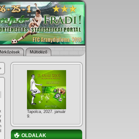
Mérkőzések
Múltidéző
»
k
Tapolca, 2027. január
y
9.
t
n
l
OLDALAK