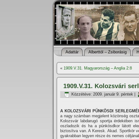
Adattár
Alberttól – Zsiborásig
H
«
1909.V.31. Magyarország – Anglia 2:8
1909.V.31. Kolozsvári ser
Közzétéve:
2009. január 9. péntek
|
A KOLOZSVÁRI PÜNKÖSDI SERLEGM
a nagy számban megjelent közönség osztat
Kolozsvár labdarugó sportja érdekében is
oszladozik és ha a pünkösdkor látott eleg
biztosí­tva van. A Keresk. Akad. Sportkör 
gyakrabban legyen része és nemes céljána