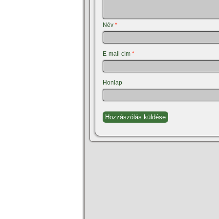
Név
*
E-mail cím
*
Honlap