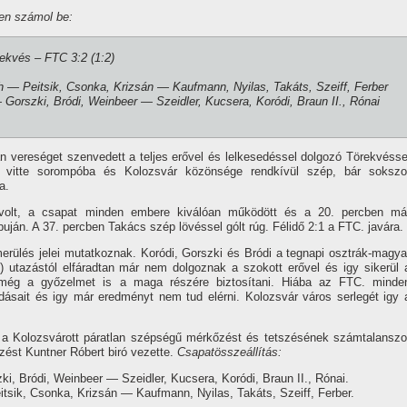
en számol be:
rekvés – FTC 3:2 (1:2)
 — Peitsik, Csonka, Krizsán — Kaufmann, Nyilas, Takáts, Szeiff, Ferber
Gorszki, Bródi, Weinbeer — Szeidler, Kucsera, Koródi, Braun II., Rónai
n vereséget szenvedett a teljes erővel és lelkesedéssel dolgozó Törekvésse
 vitte sorompóba és Kolozsvár közönsége rendkí­vül szép, bár sokszo
a.
 volt, a csapat minden embere kiválóan működött és a 20. percben má
uján. A 37. percben Takács szép lövéssel gólt rúg. Félidő 2:1 a FTC. javára.
erülés jelei mutatkoznak. Koródi, Gorszki és Bródi a tegnapi osztrák-magya
 utazástól elfáradtan már nem dolgoznak a szokott erővel és igy sikerül 
 még a győzelmet is a maga részére biztosí­tani. Hiába az FTC. minde
dásait és igy már eredményt nem tud elérni. Kolozsvár város serlegét igy 
 a Kolozsvárott páratlan szépségű mérkőzést és tetszésének számtalanszo
őzést Kuntner Róbert biró vezette.
Csapatösszeállí­tás:
i, Bródi, Weinbeer — Szeidler, Kucsera, Koródi, Braun II., Rónai.
sik, Csonka, Krizsán — Kaufmann, Nyilas, Takáts, Szeiff, Ferber.