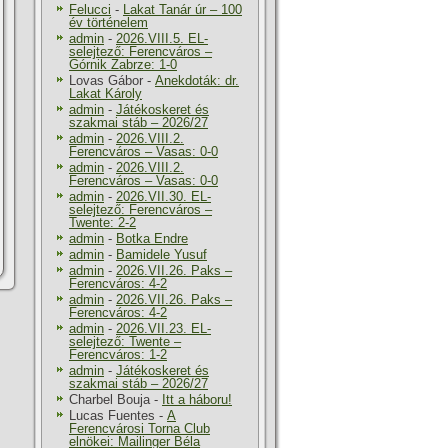
Felucci
-
Lakat Tanár úr – 100
év történelem
admin
-
2026.VIII.5. EL-
selejtező: Ferencváros –
Górnik Zabrze: 1-0
Lovas Gábor
-
Anekdoták: dr.
Lakat Károly
admin
-
Játékoskeret és
szakmai stáb – 2026/27
admin
-
2026.VIII.2.
Ferencváros – Vasas: 0-0
admin
-
2026.VIII.2.
Ferencváros – Vasas: 0-0
admin
-
2026.VII.30. EL-
selejtező: Ferencváros –
Twente: 2-2
admin
-
Botka Endre
admin
-
Bamidele Yusuf
admin
-
2026.VII.26. Paks –
Ferencváros: 4-2
admin
-
2026.VII.26. Paks –
Ferencváros: 4-2
admin
-
2026.VII.23. EL-
selejtező: Twente –
Ferencváros: 1-2
admin
-
Játékoskeret és
szakmai stáb – 2026/27
Charbel Bouja
-
Itt a háboru!
Lucas Fuentes
-
A
Ferencvárosi Torna Club
elnökei: Mailinger Béla