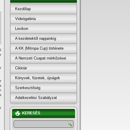
Kezdőlap
Videógaléria
Lexikon
A kezdetektől napjainkig
A KK (Mitropa Cup) története
l
r
A Nemzeti Csapat mérkőzései
r
Cikktár
Könyvek, füzetek, újságok
r
a
Szerkesztőség
n
a
Adatkezelési Szabályzat
r
KERESÉS