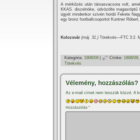
A mérkőzés után társasvacsora volt, ame
KKAS. diszelnöke, üdvözölte magasröptű b
ügyét mindenkor szivén hordó Fekete Nagy 
egy bronz footballcsoportot Kuntner Róbert,
Kolozsvár
(máj. 31.)
Törekvés—FTC 3:2. M
Kategória:
1908/09
|
Címke:
1908/09
Törekvés
Vélemény, hozzászólás?
Az e-mail címet nem tesszük közzé.
A k
Hozzászólás
*