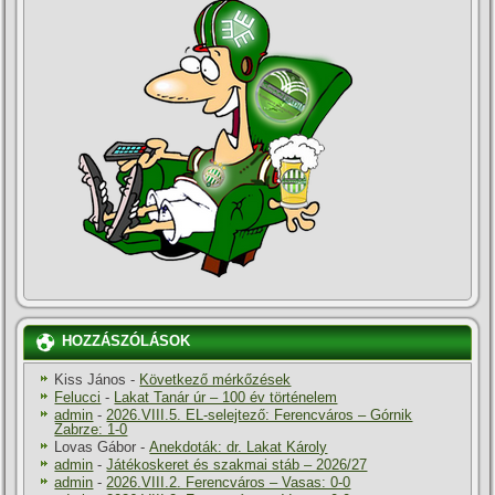
HOZZÁSZÓLÁSOK
Kiss János
-
Következő mérkőzések
Felucci
-
Lakat Tanár úr – 100 év történelem
admin
-
2026.VIII.5. EL-selejtező: Ferencváros – Górnik
Zabrze: 1-0
Lovas Gábor
-
Anekdoták: dr. Lakat Károly
admin
-
Játékoskeret és szakmai stáb – 2026/27
admin
-
2026.VIII.2. Ferencváros – Vasas: 0-0