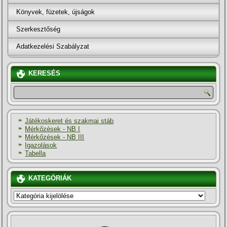
Könyvek, füzetek, újságok
Szerkesztőség
Adatkezelési Szabályzat
KERESÉS
Játékoskeret és szakmai stáb
Mérkőzések - NB I
Mérkőzések - NB III
Igazolások
Tabella
KATEGÓRIÁK
KATEGÓRIÁK