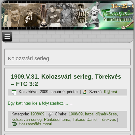
Kolozsvári serleg
1909.V.31. Kolozsvári serleg, Törekvés
– FTC 3:2
Közzétéve:
2009. január 9. péntek
|
Szerző:
K@rcsi
Egy kattintás ide a folytatáshoz....
→
Kategória:
1908/09
|
Címke:
1908/09
,
hazai dí­jmérkőzés
,
Kolozsvári serleg
,
Pünkösdi torna
,
Takács Dániel
,
Törekvés
|
Hozzászólás most!