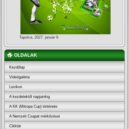
Tapolca, 2027. január 9.
OLDALAK
Kezdőlap
Videógaléria
Lexikon
A kezdetektől napjainkig
A KK (Mitropa Cup) története
A Nemzeti Csapat mérkőzései
Cikktár