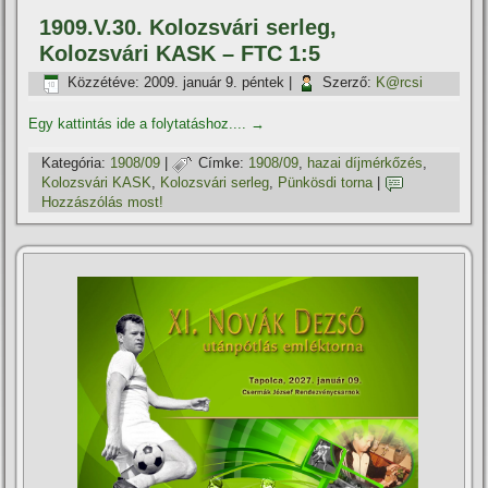
1909.V.30. Kolozsvári serleg,
Kolozsvári KASK – FTC 1:5
Közzétéve:
2009. január 9. péntek
|
Szerző:
K@rcsi
Egy kattintás ide a folytatáshoz....
→
Kategória:
1908/09
|
Címke:
1908/09
,
hazai dí­jmérkőzés
,
Kolozsvári KASK
,
Kolozsvári serleg
,
Pünkösdi torna
|
Hozzászólás most!