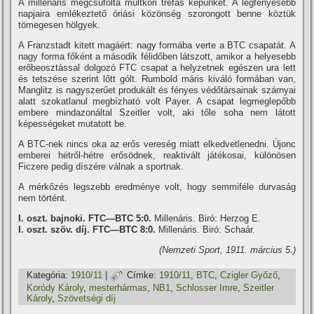
A millenáris megcsúfolta múltkori tréfás képünket. A legfényesebb
napjaira emlékeztető óriási közönség szorongott benne köztük
tömegesen hölgyek.
A Franzstadt kitett magáért: nagy formába verte a BTC csapatát. A
nagy forma főként a második félidőben látszott, amikor a helyesebb
erőbeosztással dolgozó FTC csapat a helyzetnek egészen ura lett
és tetszése szerint lőtt gólt. Rumbold máris kiváló formában van,
Manglitz is nagyszerűet produkált és fényes védőtársainak szárnyai
alatt szokatlanul megbí­zható volt Payer. A csapat legmeglepőbb
embere mindazonáltal Szeitler volt, aki tőle soha nem látott
képességeket mutatott be.
A BTC-nek nincs oka az erős vereség miatt elkedvetlenedni. Újonc
emberei hétről-hétre erősödnek, reaktivált játékosai, különösen
Ficzere pedig dí­szére válnak a sportnak.
A mérkőzés legszebb eredménye volt, hogy semmiféle durvaság
nem történt.
I. oszt. bajnoki. FTC—BTC 5:0.
Millenáris. Biró: Herzog E.
I. oszt. szöv. dí­j. FTC—BTC 8:0.
Millenáris. Biró: Schaár.
(Nemzeti Sport, 1911. március 5.)
Kategória:
1910/11
|
Címke:
1910/11
,
BTC
,
Czigler Győző
,
Koródy Károly
,
mesterhármas
,
NB1
,
Schlosser Imre
,
Szeitler
Károly
,
Szövetségi dí­j