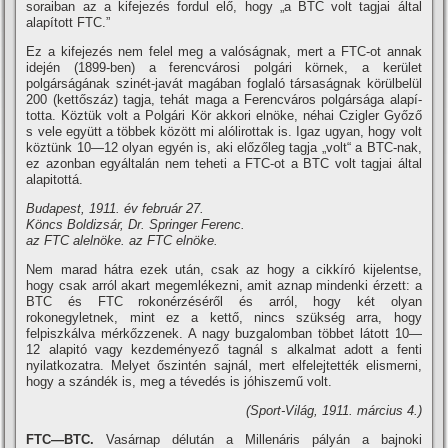
soraiban az a kifejezés fordul elő, hogy „a BTC volt tagjai által
alapí­tott FTC.”
Ez a kifejezés nem felel meg a valóságnak, mert a FTC-ot annak
idején (1899-ben) a ferencvárosi polgári körnek, a kerület
polgárságának szinét-javát magában foglaló társaságnak körülbelül
200 (kettőszáz) tagja, tehát maga a Ferencváros polgársága alapí­
totta. Köztük volt a Polgári Kör akkori elnöke, néhai Czigler Győző
s vele együtt a többek között mi alólirottak is. Igaz ugyan, hogy volt
köztünk 10—12 olyan egyén is, aki előzőleg tagja „volt“ a BTC-nak,
ez azonban egyáltalán nem teheti a FTC-ot a BTC volt tagjai által
alapitottá.
Budapest, 1911. év február 27.
Köncs Boldizsár, Dr. Springer Ferenc.
az FTC alelnöke. az FTC elnöke.
Nem marad hátra ezek után, csak az hogy a cikkí­ró kijelentse,
hogy csak arról akart megemlékezni, amit aznap mindenki érzett: a
BTC és FTC rokonérzéséről és arról, hogy két olyan
rokonegyletnek, mint ez a kettő, nincs szükség arra, hogy
felpiszkálva mérkőzzenek. A nagy buzgalomban többet látott 10—
12 alapitó vagy kezdeményező tagnál s alkalmat adott a fenti
nyilatkozatra. Melyet őszintén sajnál, mert elfelejtették elismerni,
hogy a szándék is, meg a tévedés is jóhiszemű volt.
(Sport-Világ, 1911. március 4.)
FTC—BTC.
Vasárnap délután a Millenáris pályán a bajnoki