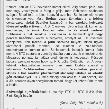
Szünet után az FTC hevesebb iramot diktál. Alig három perc után
már nagy veszélyben is forog a gólja, mert Schlosser szabadon
száguld Bihari felé, a jeles kapuvéd azonban Schlosser elé rohan
és sikeresen véd. Majd
Borbás vezet támadást s a jobbra
centerezett labdát Szeidler kapásból a bal sarokba helyezett
lövéssel góllá értékesí­ti.
A BTC erélyes fölvonulásának korner az
eredménye, de
ismét Borbás rohan le és rövid centerét
Schlosser a bal sarokba plaszirozza.
A harmadik gólt
négy
perccel később
en követi a negyedik, amelyet az FTC-csatárok
összjátéka után
Korodi a jobb sarokba helyez
; Bihari ugyan
rávetéssel próbált menteni, de elkésett. A zöld-fehérek
eredménytelen kornere után Schlossernek labdáját korner árán
menti. A BTC csatárai a vereség dacára sem vesztik el kedvüket és
Mészáros pompás támadása eredménnyel is kecsegtet. Kőszegi
labdája azonban éppen hogy az FTC gólja fölött süví­t el. A piros-
fehérek kihasználatlan kornere után ismét Borbás sprintel a
félvonalon,
Schlosserhez, majd utóbbi Szeidlerhez passzol,
akinek a bal sarokba plaszirozott alacsony labdája az ötödik
gólt eredményezi.
BTC még mindig nem adja fel a küzdelmet, sőt
a 39. percben olyan energikusan támad, hogy két í­zben Fritz menti
a labdát.
Szövetségi dijmérkőzések:
I. osztály: FTC II—BTC II 8:0 (5:0).
Biró: Sugár István.
(Sport-Világ, 1911. március 4.)