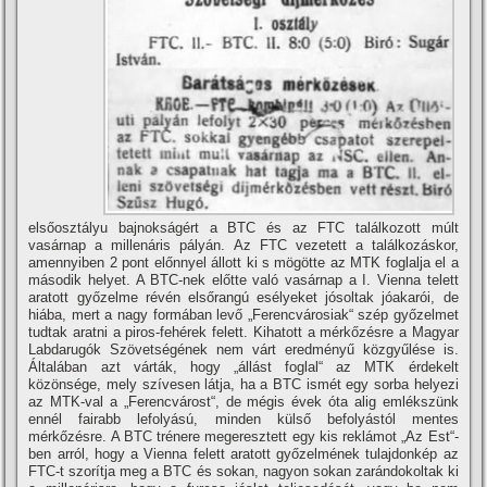
elsőosztályu bajnokságért a BTC és az FTC találkozott múlt
vasárnap a millenáris pályán. Az FTC vezetett a találkozáskor,
amennyiben 2 pont előnnyel állott ki s mögötte az MTK foglalja el a
második helyet. A BTC-nek előtte való vasárnap a I. Vienna telett
aratott győzelme révén elsőrangú esélyeket jósoltak jóakarói, de
hiába, mert a nagy formában levő „Ferencvárosiak“ szép győzelmet
tudtak aratni a piros-fehérek felett. Kihatott a mérkőzésre a Magyar
Labdarugók Szövetségének nem várt eredményű közgyűlése is.
Általában azt várták, hogy „állást foglal“ az MTK érdekelt
közönsége, mely szí­vesen látja, ha a BTC ismét egy sorba helyezi
az MTK-val a „Ferencvárost“, de mégis évek óta alig emlékszünk
ennél fairabb lefolyású, minden külső befolyástól mentes
mérkőzésre. A BTC trénere megeresztett egy kis reklámot „Az Est“-
ben arról, hogy a Vienna felett aratott győzelmének tulajdonkép az
FTC-t szorí­tja meg a BTC és sokan, nagyon sokan zarándokoltak ki