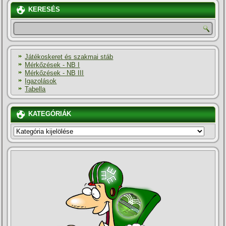
KERESÉS
Játékoskeret és szakmai stáb
Mérkőzések - NB I
Mérkőzések - NB III
Igazolások
Tabella
KATEGÓRIÁK
KATEGÓRIÁK