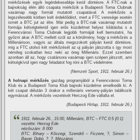
mérkőzések egyik legérdekesebbje kerül döntésre. A FTC-nak a
bajnokság élén álló csapata mérkőzik a Budapesti Torna Clubnak
vasárnap nagy formát mutatott csapatával. A mérkőzés a
legszélesebb körben kelt érdeklődést, mert a FTC veresége esetén
ismét a BTC jut az élre. Már pedig a BTC-nak vasárnap mutatott
formája kétségtelenül igen erős küzdelmet helyez kilátásba s a
Ferencvárosi Torna Clubnak legjobb formáját kell bemutatni, ha
győzni akar. A BTC mellett szól az a körülmény, hogy a mérkőzés a
Millenárison, vagyis az általa megszokott pályán kerül döntésre,
mig a FTC utolsó két mérkőzését az uj pályán játszotta s igy most
némileg szokatlan lesz neki az öreg Millenáris. Ezzel szemben
azonban áll az, hogy csatársora vasárnap igen szépen játszott, ami
kétségkí­vül igen nagy feladatot fog róni a BTC védelmére.
(Nemzeti Sport, 1911. február 26.)
A holnapi mérkőzés
gazdag programjából a Ferencvárosi Torna
Klub és a Budapesti Torna Klub bajnoki küzdelme emelkedik ki. A
két csapat délután 3 órakor a millenáris verseny-pályán találkozik
egymással. A mérkőzés vezetését Herczog Ede vállalta el.
(Budapesti Hí­rlap, 1911. február 26.)
1911. február 26., 15:00, Millenáris, BTC – FTC 0:5 (0:1)
vezette: Herzog Ede
nézőszám: 8 000
BTC: Bihary – Kőszegi, Szendrő – Ficzere, ?, Simon –
Bayer, Dobó, ?, ?, Mészáros