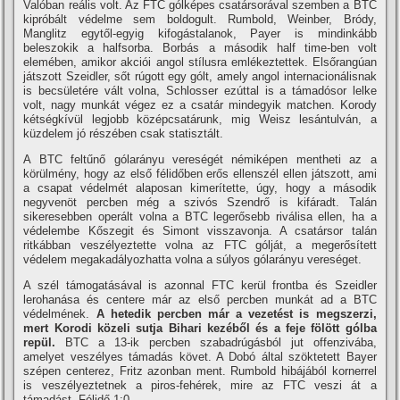
Valóban reális volt. Az FTC gólképes csatársorával szemben a BTC
kipróbált védelme sem boldogult. Rumbold, Weinber, Bródy,
Manglitz egytől-egyig kifogástalanok, Payer is mindinkább
beleszokik a halfsorba. Borbás a második half time-ben volt
elemében, amikor akciói angol stí­lusra emlékeztettek. Elsőrangúan
játszott Szeidler, sőt rúgott egy gólt, amely angol internacionálisnak
is becsületére vált volna, Schlosser ezúttal is a támadósor lelke
volt, nagy munkát végez ez a csatár mindegyik matchen. Korody
kétségkí­vül legjobb középcsatárunk, mig Weisz lesántulván, a
küzdelem jó részében csak statisztált.
A BTC feltűnő gólarányu vereségét némiképen mentheti az a
körülmény, hogy az első félidőben erős ellenszél ellen játszott, ami
a csapat védelmét alaposan kimerí­tette, úgy, hogy a második
negyvenöt percben még a szivós Szendrő is kifáradt. Talán
sikeresebben operált volna a BTC legerősebb riválisa ellen, ha a
védelembe Kőszegit és Simont visszavonja. A csatársor talán
ritkábban veszélyeztette volna az FTC gólját, a megerősí­tett
védelem megakadályozhatta volna a súlyos gólarányu vereséget.
A szél támogatásával is azonnal FTC kerül frontba és Szeidler
lerohanása és centere már az első percben munkát ad a BTC
védelmének.
A hetedik percben már a vezetést is megszerzi,
mert Korodi közeli sutja Bihari kezéből és a feje fölött gólba
repül.
BTC a 13-ik percben szabadrúgásból jut offenzivába,
amelyet veszélyes támadás követ. A Dobó által szöktetett Bayer
szépen centerez, Fritz azonban ment. Rumbold hibájából kornerrel
is veszélyeztetnek a piros-fehérek, mire az FTC veszi át a
támadást. Félidő 1:0.