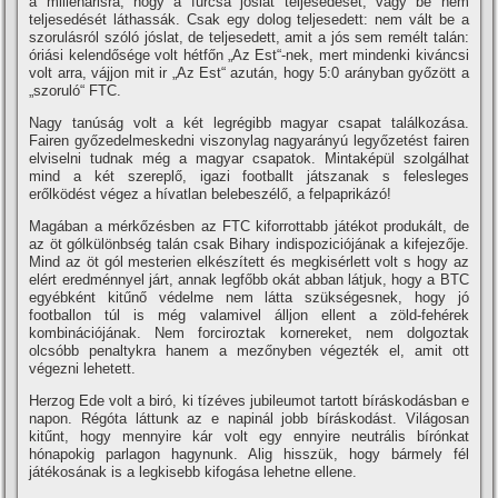
a millenárisra, hogy a furcsa jóslat teljesedését, vagy be nem
teljesedését láthassák. Csak egy dolog teljesedett: nem vált be a
szorulásról szóló jóslat, de teljesedett, amit a jós sem remélt talán:
óriási kelendősége volt hétfőn „Az Est“-nek, mert mindenki kiváncsi
volt arra, vájjon mit ir „Az Est“ azután, hogy 5:0 arányban győzött a
„szoruló“ FTC.
Nagy tanúság volt a két legrégibb magyar csapat találkozása.
Fairen győzedelmeskedni viszonylag nagyarányú legyőzetést fairen
elviselni tudnak még a magyar csapatok. Mintaképül szolgálhat
mind a két szereplő, igazi footballt játszanak s felesleges
erőlködést végez a hí­vatlan belebeszélő, a felpaprikázó!
Magában a mérkőzésben az FTC kiforrottabb játékot produkált, de
az öt gólkülönbség talán csak Bihary indispoziciójának a kifejezője.
Mind az öt gól mesterien elkészí­tett és megkisérlett volt s hogy az
elért eredménnyel járt, annak legfőbb okát abban látjuk, hogy a BTC
egyébként kitűnő védelme nem látta szükségesnek, hogy jó
footballon túl is még valamivel álljon ellent a zöld-fehérek
kombinációjának. Nem forciroztak kornereket, nem dolgoztak
olcsóbb penaltykra hanem a mezőnyben végezték el, amit ott
végezni lehetett.
Herzog Ede volt a biró, ki tí­zéves jubileumot tartott bí­ráskodásban e
napon. Régóta láttunk az e napinál jobb bí­ráskodást. Világosan
kitűnt, hogy mennyire kár volt egy ennyire neutrális bí­rónkat
hónapokig parlagon hagynunk. Alig hisszük, hogy bármely fél
játékosának is a legkisebb kifogása lehetne ellene.