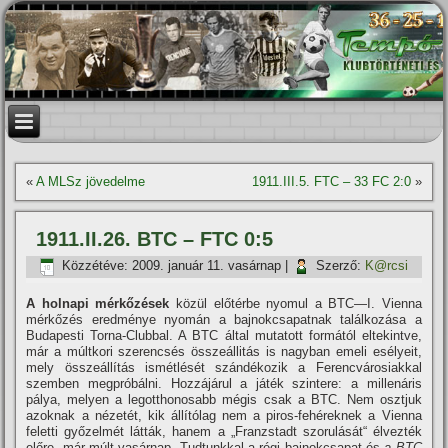
«
A MLSz jövedelme
1911.III.5. FTC – 33 FC 2:0
»
1911.II.26. BTC – FTC 0:5
Közzétéve:
2009. január 11. vasárnap
|
Szerző:
K@rcsi
A holnapi mérkőzések
közül előtérbe nyomul a BTC—I. Vienna
mérkőzés eredménye nyomán a bajnokcsapatnak találkozása a
Budapesti Torna-Clubbal. A BTC által mutatott formától eltekintve,
már a múltkori szerencsés összeállitás is nagyban emeli esélyeit,
mely összeállí­tás ismétlését szándékozik a Ferencvárosiakkal
szemben megpróbálni. Hozzájárul a játék szintere: a millenáris
pálya, melyen a legotthonosabb mégis csak a BTC. Nem osztjuk
azoknak a nézetét, kik állí­tólag nem a piros-fehéreknek a Vienna
feletti győzelmét látták, hanem a „Franzstadt szorulását“ élvezték
előre, már múlt vasárnap. Tudtunkkal a régi bajnokcsapat és
a BTC