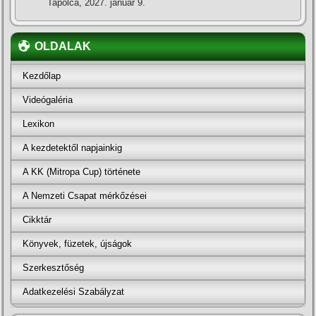
Tapolca, 2027. január 9.
OLDALAK
Kezdőlap
Videógaléria
Lexikon
A kezdetektől napjainkig
A KK (Mitropa Cup) története
A Nemzeti Csapat mérkőzései
Cikktár
Könyvek, füzetek, újságok
Szerkesztőség
Adatkezelési Szabályzat