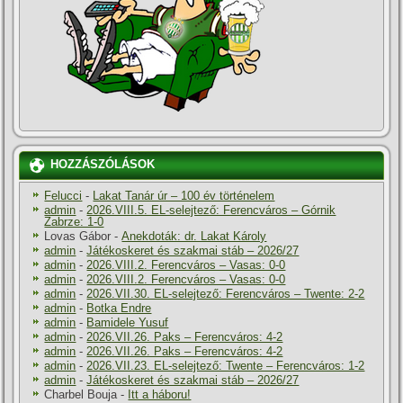
HOZZÁSZÓLÁSOK
Felucci
-
Lakat Tanár úr – 100 év történelem
admin
-
2026.VIII.5. EL-selejtező: Ferencváros – Górnik
Zabrze: 1-0
Lovas Gábor
-
Anekdoták: dr. Lakat Károly
admin
-
Játékoskeret és szakmai stáb – 2026/27
admin
-
2026.VIII.2. Ferencváros – Vasas: 0-0
admin
-
2026.VIII.2. Ferencváros – Vasas: 0-0
admin
-
2026.VII.30. EL-selejtező: Ferencváros – Twente: 2-2
admin
-
Botka Endre
admin
-
Bamidele Yusuf
admin
-
2026.VII.26. Paks – Ferencváros: 4-2
admin
-
2026.VII.26. Paks – Ferencváros: 4-2
admin
-
2026.VII.23. EL-selejtező: Twente – Ferencváros: 1-2
admin
-
Játékoskeret és szakmai stáb – 2026/27
Charbel Bouja
-
Itt a háboru!