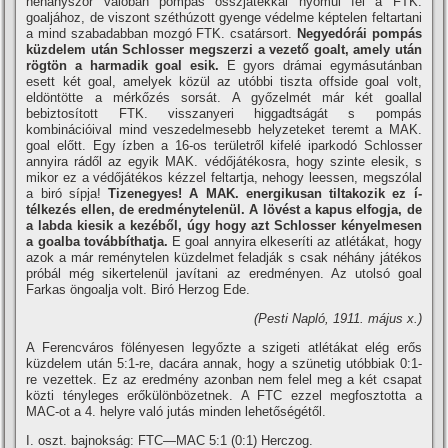
néhányszor valóban pompás összjátékkal nyomul fel a FTK.
goaljához, de viszont széthúzott gyenge védelme képtelen feltartani
a mind szabadabban mozgó FTK. csatársort.
Negyedórái pompás
küzdelem után Schlosser megszerzi a vezető goalt, amely után
rögtön a harmadik goal esik.
E gyors drámai egymásutánban
esett két goal, amelyek közül az utóbbi tiszta offside goal volt,
eldöntötte a mérkőzés sorsát. A győzelmét már két goallal
bebiztosí­tott FTK. visszanyeri higgadtságát s pompás
kombinációival mind veszedelmesebb helyzeteket teremt a MAK.
goal előtt. Egy í­zben a 16-os területről kifelé iparkodó Schlosser
annyira rádől az egyik MAK. védőjátékosra, hogy szinte elesik, s
mikor ez a védőjátékos kézzel feltartja, nehogy leessen, megszólal
a biró sí­pja!
Tizenegyes! A MAK. energikusan tiltakozik ez í­
télkezés ellen, de eredménytelenül. A lövést a kapus elfogja, de
a labda kiesik a kezéből, úgy hogy azt Schlosser kényelmesen
a goalba továbbí­thatja.
E goal annyira elkeserí­ti az atlétákat, hogy
azok a már reménytelen küzdelmet feladják s csak néhány játékos
próbál még sikertelenül javí­tani az eredményen. Az utolsó goal
Farkas öngoalja volt. Biró Herzog Ede.
(Pesti Napló, 1911. május x.)
A Ferencváros fölényesen legyőzte a szigeti atlétákat elég erős
küzdelem után 5:1-re, dacára annak, hogy a szünetig utóbbiak 0:1-
re vezettek. Ez az eredmény azonban nem felel meg a két csapat
közti tényleges erőkülönbözetnek. A FTC ezzel megfosztotta a
MAC-ot a 4. helyre való jutás minden lehetőségétől.
I. oszt. bajnokság: FTC—MAC 5:1 (0:1) Herczog.