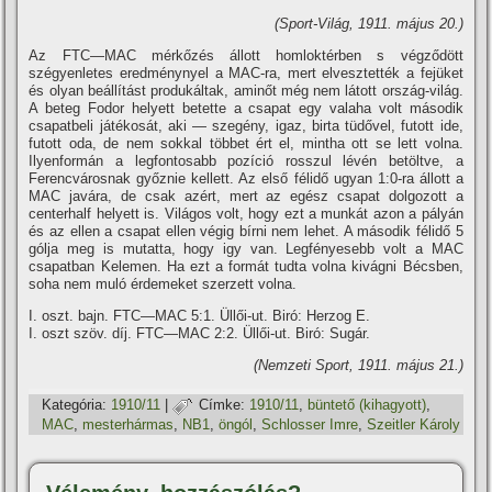
(Sport-Világ, 1911. május 20.)
Az FTC—MAC mérkőzés állott homloktérben s végződött
szégyenletes eredménynyel a MAC-ra, mert elvesztették a fejüket
és olyan beállí­tást produkáltak, aminőt még nem látott ország-világ.
A beteg Fodor helyett betette a csapat egy valaha volt második
csapatbeli játékosát, aki — szegény, igaz, birta tüdővel, futott ide,
futott oda, de nem sokkal többet ért el, mintha ott se lett volna.
Ilyenformán a legfontosabb pozí­ció rosszul lévén betöltve, a
Ferencvárosnak győznie kellett. Az első félidő ugyan 1:0-ra állott a
MAC javára, de csak azért, mert az egész csapat dolgozott a
centerhalf helyett is. Világos volt, hogy ezt a munkát azon a pályán
és az ellen a csapat ellen végig bí­rni nem lehet. A második félidő 5
gólja meg is mutatta, hogy igy van. Legfényesebb volt a MAC
csapatban Kelemen. Ha ezt a formát tudta volna kivágni Bécsben,
soha nem muló érdemeket szerzett volna.
I. oszt. bajn. FTC—MAC 5:1. Üllői-ut. Biró: Herzog E.
I. oszt szöv. dí­j. FTC—MAC 2:2. Üllői-ut. Biró: Sugár.
(Nemzeti Sport, 1911. május 21.)
Kategória:
1910/11
|
Címke:
1910/11
,
büntető (kihagyott)
,
MAC
,
mesterhármas
,
NB1
,
öngól
,
Schlosser Imre
,
Szeitler Károly