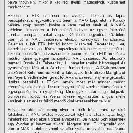
pálya tribünjein, mikor a két régi rivális magasnivóju küzdelmét
megkezdette.
Azonnal a FTK csatársor lép akcióba. Hosszú és lapos
passzjátékával egy-kettőre ott terem a MAK- kapu előtt s Koródy
néhány szép hosszú lövése a kapu mellett süvit el. A MAK-
védelem, különösen a két szélső fedezet az egyre fokozódó
iramban pompás munkát végez. Körülbelül negyedórai küzdelem
után jut a MAK csatársora először komolyabb támadáshoz.
Kelemen a két FTK hátvéd között kiszökteti Feketeházy I.-et,
akinek hosszú lapos lövése hajszálnyira a kapuléc mellett repül el.
Ezentúl többször mind veszedelmesebben nyomul a FTK térfelére a
hátulról kissé gyengén támogatott MAK csatársor. Az alacsony
termetű Ónody és Feketeházy II. bámulatraméltó bátorsággal és
gyorsasággal törik át a Weinber—RumboId oldalt.
A 28-ik percben
a széléről Kelemenhez kerül a labda, aki kidriblizve Manglitzot
és Payert, védhetetlen goalt lő.
A váratlan eredmény energikusabb
játékra ösztökéli a FTK-ot, amely most már minden módon
eredményt akar elérni. De minthogyha hiányoznék csatársorából az
egységesség és a nyugodtság. Mindegyik csatár maga dolgozik.
Schlosser, Koródy és Weisz lövései egymásután a goal mellé
kerülnek s az egész félidő meddő kí­sérletezésekben telik el.
Helycsere után pár percig olyan a játék képe, mint az első
félidőben. A MAK. óvatos védőjátékot folytat s látszik rajta, hogy
mindenképp meg akarja őrizni a vezetést. De hiába!
Schlossernek
egy óvatlan pillanatban sikerül kiegyenlí­teni.
E kiegyenlí­tő goal
után a MAK. a defenzí­vából az offenzivába megy át s csatársora