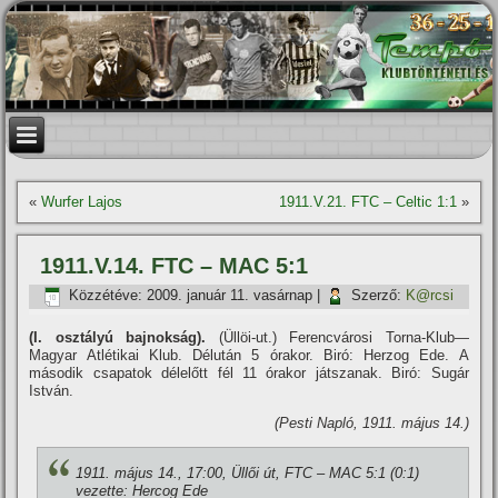
«
Wurfer Lajos
1911.V.21. FTC – Celtic 1:1
»
1911.V.14. FTC – MAC 5:1
Közzétéve:
2009. január 11. vasárnap
|
Szerző:
K@rcsi
(I. osztályú bajnokság).
(Üllöi-ut.) Ferencvárosi Torna-Klub—
Magyar Atlétikai Klub. Délután 5 órakor. Biró: Herzog Ede. A
második csapatok délelőtt fél 11 órakor játszanak. Biró: Sugár
István.
(Pesti Napló, 1911. május 14.)
1911. május 14., 17:00, Üllői út, FTC – MAC 5:1 (0:1)
vezette: Hercog Ede