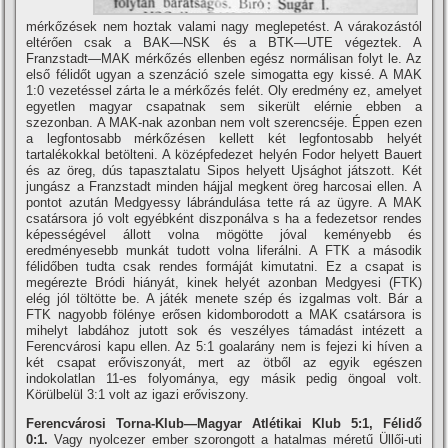
mérkőzések nem hoztak valami nagy meglepetést. A várakozástól
eltérően csak a BAK—NSK és a BTK—UTE végeztek. A
Franzstadt—MAK mérkőzés ellenben egész normálisan folyt le. Az
első félidőt ugyan a szenzáció szele simogatta egy kissé. A MAK
1:0 vezetéssel zárta le a mérkőzés felét. Oly eredmény ez, amelyet
egyetlen magyar csapatnak sem sikerült elérnie ebben a
szezonban. A MAK-nak azonban nem volt szerencséje. Éppen ezen
a legfontosabb mérkőzésen kellett két legfontosabb helyét
tartalékokkal betölteni. A középfedezet helyén Fodor helyett Bauert
és az öreg, dús tapasztalatu Sipos helyett Ujsághot játszott. Két
jungász a Franzstadt minden hájjal megkent öreg harcosai ellen. A
pontot azután Medgyessy lábrándulása tette rá az ügyre. A MAK
csatársora jó volt egyébként diszponálva s ha a fedezetsor rendes
képességével állott volna mögötte jóval keményebb és
eredményesebb munkát tudott volna liferálni. A FTK a második
félidőben tudta csak rendes formáját kimutatni. Ez a csapat is
megérezte Bródi hiányát, kinek helyét azonban Medgyesi (FTK)
elég jól töltötte be. A játék menete szép és izgalmas volt. Bár a
FTK nagyobb fölénye erősen kidomborodott a MAK csatársora is
mihelyt labdához jutott sok és veszélyes támadást intézett a
Ferencvárosi kapu ellen. Az 5:1 goalarány nem is fejezi ki hí­ven a
két csapat erőviszonyát, mert az ötből az egyik egészen
indokolatlan 11-es folyománya, egy másik pedig öngoal volt.
Körülbelül 3:1 volt az igazi erőviszony.
Ferencvárosi Torna-Klub—Magyar Atlétikai Klub 5:1, Félidő
0:1.
Vagy nyolcezer ember szorongott a hatalmas méretű Üllői-uti