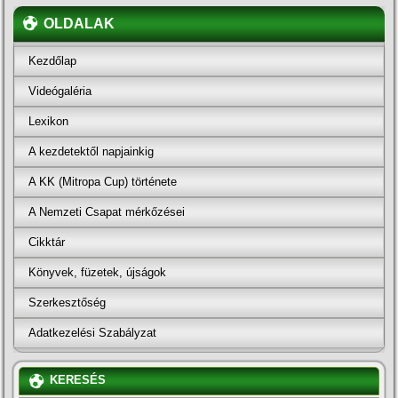
OLDALAK
Kezdőlap
Videógaléria
Lexikon
A kezdetektől napjainkig
A KK (Mitropa Cup) története
A Nemzeti Csapat mérkőzései
Cikktár
Könyvek, füzetek, újságok
Szerkesztőség
Adatkezelési Szabályzat
KERESÉS