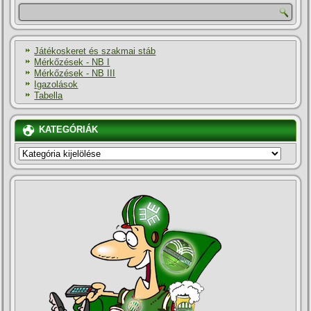
Játékoskeret és szakmai stáb
Mérkőzések - NB I
Mérkőzések - NB III
Igazolások
Tabella
KATEGÓRIÁK
KATEGÓRIÁK