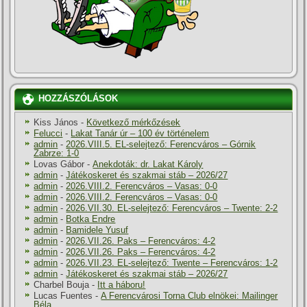
HOZZÁSZÓLÁSOK
Kiss János
-
Következő mérkőzések
Felucci
-
Lakat Tanár úr – 100 év történelem
admin
-
2026.VIII.5. EL-selejtező: Ferencváros – Górnik
Zabrze: 1-0
Lovas Gábor
-
Anekdoták: dr. Lakat Károly
admin
-
Játékoskeret és szakmai stáb – 2026/27
admin
-
2026.VIII.2. Ferencváros – Vasas: 0-0
admin
-
2026.VIII.2. Ferencváros – Vasas: 0-0
admin
-
2026.VII.30. EL-selejtező: Ferencváros – Twente: 2-2
admin
-
Botka Endre
admin
-
Bamidele Yusuf
admin
-
2026.VII.26. Paks – Ferencváros: 4-2
admin
-
2026.VII.26. Paks – Ferencváros: 4-2
admin
-
2026.VII.23. EL-selejtező: Twente – Ferencváros: 1-2
admin
-
Játékoskeret és szakmai stáb – 2026/27
Charbel Bouja
-
Itt a háboru!
Lucas Fuentes
-
A Ferencvárosi Torna Club elnökei: Mailinger
Béla