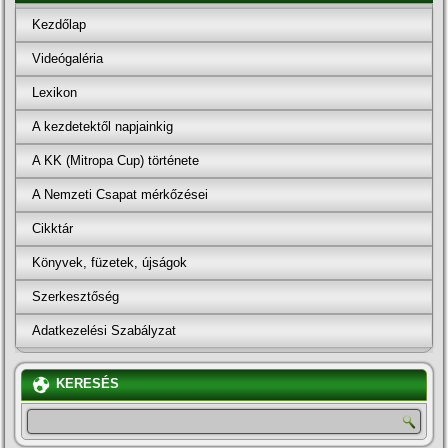
Kezdőlap
Videógaléria
Lexikon
A kezdetektől napjainkig
A KK (Mitropa Cup) története
A Nemzeti Csapat mérkőzései
Cikktár
Könyvek, füzetek, újságok
Szerkesztőség
Adatkezelési Szabályzat
KERESÉS