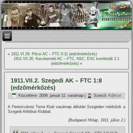
«
1911.VI.29. Pécsi AC – FTC 0:11 (edzőmérkőzés)
1911.VII.30. Kecskeméti AC – FTC, NSC, ESC kombinált 2:1
(edzőmérkőzés)
»
1911.VII.2. Szegedi AK – FTC 1:8
(edzőmérkőzés)
Közzétéve:
2009. január 11. vasárnap
|
Szerző:
K@rcsi
A Ferencvárosi Torna Klub vasárnap délután Szegeden mérkőzik a
Szegedi Atlétikai Klubbal.
(Budapesti Hí­rlap, 1911. július 2.)