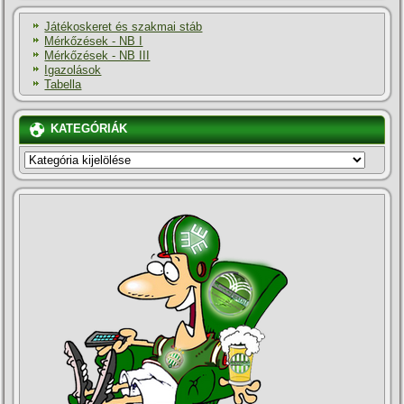
Játékoskeret és szakmai stáb
Mérkőzések - NB I
Mérkőzések - NB III
Igazolások
Tabella
KATEGÓRIÁK
KATEGÓRIÁK