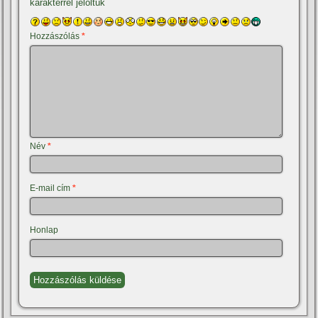
karakterrel jelöltük
Hozzászólás
*
Név
*
E-mail cím
*
Honlap