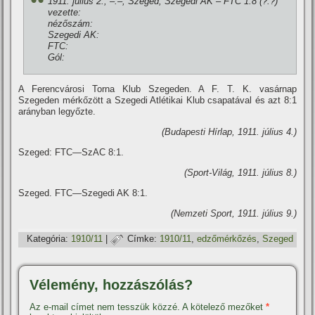
1911. július 2., –:–, Szeged, Szegedi AK – FTC 1:8 (?:?)
vezette:
nézőszám:
Szegedi AK:
FTC:
Gól:
A Ferencvárosi Torna Klub Szegeden. A F. T. K. vasárnap
Szegeden mérkőzött a Szegedi Atlétikai Klub csapatával és azt 8:1
arányban legyőzte.
(Budapesti Hí­rlap, 1911. július 4.)
Szeged: FTC—SzAC 8:1.
(Sport-Világ, 1911. július 8.)
Szeged. FTC—Szegedi AK 8:1.
(Nemzeti Sport, 1911. július 9.)
Kategória:
1910/11
|
Címke:
1910/11
,
edzőmérkőzés
,
Szeged
Vélemény, hozzászólás?
Az e-mail címet nem tesszük közzé.
A kötelező mezőket
*