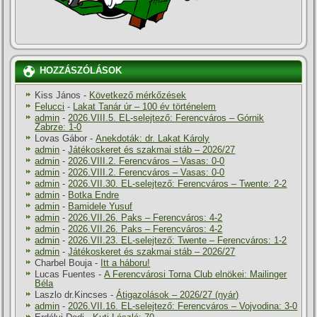
HOZZÁSZÓLÁSOK
Kiss János
-
Következő mérkőzések
Felucci
-
Lakat Tanár úr – 100 év történelem
admin
-
2026.VIII.5. EL-selejtező: Ferencváros – Górnik
Zabrze: 1-0
Lovas Gábor
-
Anekdoták: dr. Lakat Károly
admin
-
Játékoskeret és szakmai stáb – 2026/27
admin
-
2026.VIII.2. Ferencváros – Vasas: 0-0
admin
-
2026.VIII.2. Ferencváros – Vasas: 0-0
admin
-
2026.VII.30. EL-selejtező: Ferencváros – Twente: 2-2
admin
-
Botka Endre
admin
-
Bamidele Yusuf
admin
-
2026.VII.26. Paks – Ferencváros: 4-2
admin
-
2026.VII.26. Paks – Ferencváros: 4-2
admin
-
2026.VII.23. EL-selejtező: Twente – Ferencváros: 1-2
admin
-
Játékoskeret és szakmai stáb – 2026/27
Charbel Bouja
-
Itt a háboru!
Lucas Fuentes
-
A Ferencvárosi Torna Club elnökei: Mailinger
Béla
Laszlo dr.Kincses
-
Átigazolások – 2026/27 (nyár)
admin
-
2026.VII.16. EL-selejtező: Ferencváros – Vojvodina: 3-0