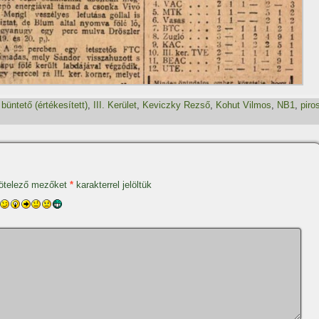
,
büntető (értékesí­tett)
,
III. Kerület
,
Keviczky Rezső
,
Kohut Vilmos
,
NB1
,
piro
ötelező mezőket
*
karakterrel jelöltük