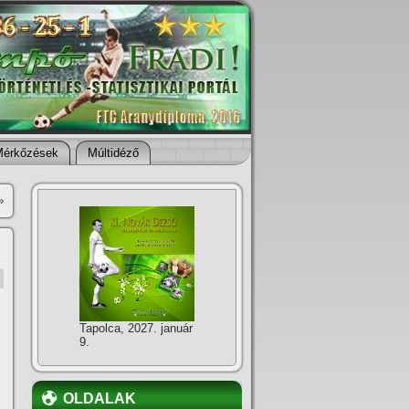
Mérkőzések
Múltidéző
»
Tapolca, 2027. január
9.
OLDALAK