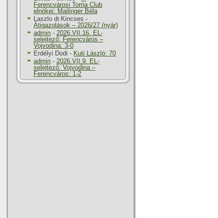
Ferencvárosi Torna Club
elnökei: Mailinger Béla
Laszlo dr.Kincses
-
Átigazolások – 2026/27 (nyár)
admin
-
2026.VII.16. EL-
selejtező: Ferencváros –
Vojvodina: 3-0
Erdélyi Dodi
-
Kuti László: 70
admin
-
2026.VII.9. EL-
selejtező: Vojvodina –
Ferencváros: 1-2