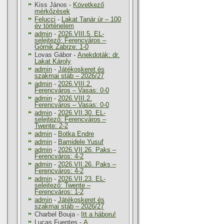
Kiss János
-
Következő
mérkőzések
Felucci
-
Lakat Tanár úr – 100
év történelem
admin
-
2026.VIII.5. EL-
selejtező: Ferencváros –
Górnik Zabrze: 1-0
Lovas Gábor
-
Anekdoták: dr.
Lakat Károly
admin
-
Játékoskeret és
szakmai stáb – 2026/27
admin
-
2026.VIII.2.
Ferencváros – Vasas: 0-0
admin
-
2026.VIII.2.
Ferencváros – Vasas: 0-0
admin
-
2026.VII.30. EL-
selejtező: Ferencváros –
Twente: 2-2
admin
-
Botka Endre
admin
-
Bamidele Yusuf
admin
-
2026.VII.26. Paks –
Ferencváros: 4-2
admin
-
2026.VII.26. Paks –
Ferencváros: 4-2
admin
-
2026.VII.23. EL-
selejtező: Twente –
Ferencváros: 1-2
admin
-
Játékoskeret és
szakmai stáb – 2026/27
Charbel Bouja
-
Itt a háboru!
Lucas Fuentes
-
A