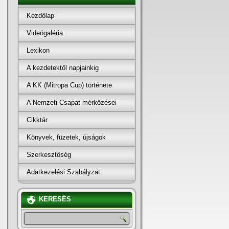
Kezdőlap
Videógaléria
Lexikon
A kezdetektől napjainkig
A KK (Mitropa Cup) története
A Nemzeti Csapat mérkőzései
Cikktár
Könyvek, füzetek, újságok
Szerkesztőség
Adatkezelési Szabályzat
KERESÉS