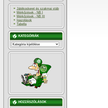
Játékoskeret és szakmai stáb
Mérkőzések - NB I
Mérkőzések - NB III
Igazolások
Tabella
KATEGÓRIÁK
KATEGÓRIÁK
HOZZÁSZÓLÁSOK