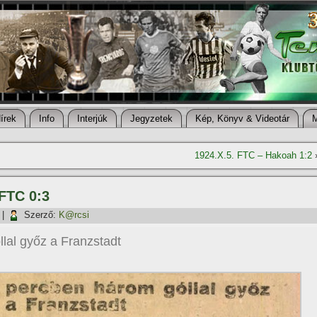
í­rek
Info
Interjúk
Jegyzetek
Kép, Könyv & Videotár
1924.X.5. FTC – Hakoah 1:2
 FTC 0:3
|
Szerző:
K@rcsi
lal győz a Franzstadt