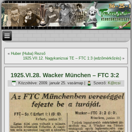
«
Huber (Huba) Rezső
1925.VII.12. Nagykanizsai TE – FTC 1:3 (edzőmérkőzés)
»
1925.VI.28. Wacker München – FTC 3:2
Közzétéve:
2009. január 25. vasárnap
|
Szerző:
K@rcsi