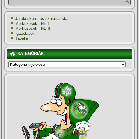
Játékoskeret és szakmai stáb
Mérkőzések - NB I
Mérkőzések - NB III
Igazolások
Tabella
KATEGÓRIÁK
KATEGÓRIÁK