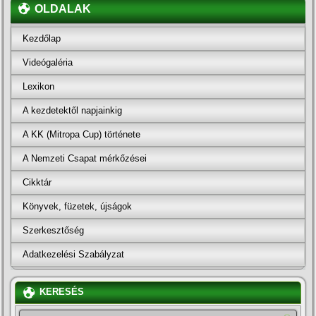
OLDALAK
Kezdőlap
Videógaléria
Lexikon
A kezdetektől napjainkig
A KK (Mitropa Cup) története
A Nemzeti Csapat mérkőzései
Cikktár
Könyvek, füzetek, újságok
Szerkesztőség
Adatkezelési Szabályzat
KERESÉS