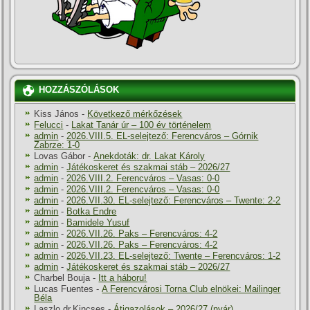
HOZZÁSZÓLÁSOK
Kiss János
-
Következő mérkőzések
Felucci
-
Lakat Tanár úr – 100 év történelem
admin
-
2026.VIII.5. EL-selejtező: Ferencváros – Górnik
Zabrze: 1-0
Lovas Gábor
-
Anekdoták: dr. Lakat Károly
admin
-
Játékoskeret és szakmai stáb – 2026/27
admin
-
2026.VIII.2. Ferencváros – Vasas: 0-0
admin
-
2026.VIII.2. Ferencváros – Vasas: 0-0
admin
-
2026.VII.30. EL-selejtező: Ferencváros – Twente: 2-2
admin
-
Botka Endre
admin
-
Bamidele Yusuf
admin
-
2026.VII.26. Paks – Ferencváros: 4-2
admin
-
2026.VII.26. Paks – Ferencváros: 4-2
admin
-
2026.VII.23. EL-selejtező: Twente – Ferencváros: 1-2
admin
-
Játékoskeret és szakmai stáb – 2026/27
Charbel Bouja
-
Itt a háboru!
Lucas Fuentes
-
A Ferencvárosi Torna Club elnökei: Mailinger
Béla
Laszlo dr.Kincses
-
Átigazolások – 2026/27 (nyár)