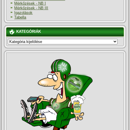
Mérkőzések - NB I
Mérkőzések - NB III
Igazolások
Tabella
KATEGÓRIÁK
KATEGÓRIÁK