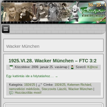
Wacker München
1925.VI.28. Wacker München – FTC 3:2
Közzétéve:
2009. január 25. vasárnap
|
Szerző:
K@rcsi
Egy kattintás ide a folytatáshoz....
→
Kategória:
1924/25
|
Címke:
1924/25
,
Kelemen Richárd
,
nemzetközi mérkőzés
,
Steczovits László
,
Wacker München
|
Hozzászólás most!