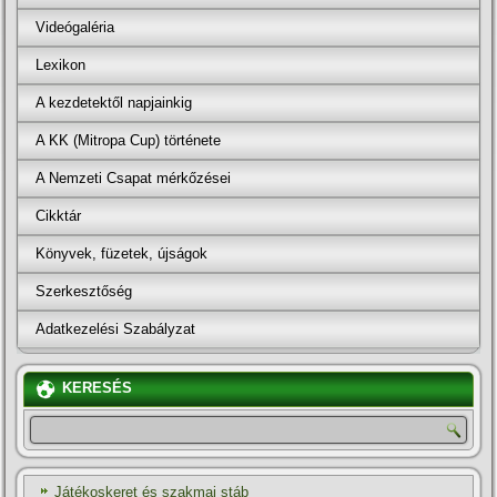
Videógaléria
Lexikon
A kezdetektől napjainkig
A KK (Mitropa Cup) története
A Nemzeti Csapat mérkőzései
Cikktár
Könyvek, füzetek, újságok
Szerkesztőség
Adatkezelési Szabályzat
KERESÉS
Játékoskeret és szakmai stáb