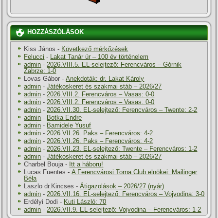
HOZZÁSZÓLÁSOK
Kiss János
-
Következő mérkőzések
Felucci
-
Lakat Tanár úr – 100 év történelem
admin
-
2026.VIII.5. EL-selejtező: Ferencváros – Górnik
Zabrze: 1-0
Lovas Gábor
-
Anekdoták: dr. Lakat Károly
admin
-
Játékoskeret és szakmai stáb – 2026/27
admin
-
2026.VIII.2. Ferencváros – Vasas: 0-0
admin
-
2026.VIII.2. Ferencváros – Vasas: 0-0
admin
-
2026.VII.30. EL-selejtező: Ferencváros – Twente: 2-2
admin
-
Botka Endre
admin
-
Bamidele Yusuf
admin
-
2026.VII.26. Paks – Ferencváros: 4-2
admin
-
2026.VII.26. Paks – Ferencváros: 4-2
admin
-
2026.VII.23. EL-selejtező: Twente – Ferencváros: 1-2
admin
-
Játékoskeret és szakmai stáb – 2026/27
Charbel Bouja
-
Itt a háboru!
Lucas Fuentes
-
A Ferencvárosi Torna Club elnökei: Mailinger
Béla
Laszlo dr.Kincses
-
Átigazolások – 2026/27 (nyár)
admin
-
2026.VII.16. EL-selejtező: Ferencváros – Vojvodina: 3-0
Erdélyi Dodi
-
Kuti László: 70
admin
-
2026.VII.9. EL-selejtező: Vojvodina – Ferencváros: 1-2