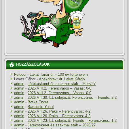
HOZZÁSZÓLÁSOK
Felucci
-
Lakat Tanár úr – 100 év történelem
Lovas Gábor
-
Anekdoták: dr. Lakat Károly
admin
-
Játékoskeret és szakmai stáb – 2026/27
admin
-
2026.VIII.2. Ferencváros – Vasas: 0-0
admin
-
2026.VIII.2. Ferencváros – Vasas: 0-0
admin
-
2026.VII.30. EL-selejtező: Ferencváros – Twente: 2-2
admin
-
Botka Endre
admin
-
Bamidele Yusuf
admin
-
2026.VII.26. Paks – Ferencváros: 4-2
admin
-
2026.VII.26. Paks – Ferencváros: 4-2
admin
-
2026.VII.23. EL-selejtező: Twente – Ferencváros: 1-2
admin
-
Játékoskeret és szakmai stáb – 2026/27