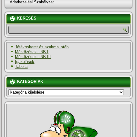
Adatkezelési Szabályzat
KERESÉS
Játékoskeret és szakmai stáb
Mérkőzések - NB I
Mérkőzések - NB III
Igazolások
Tabella
KATEGÓRIÁK
KATEGÓRIÁK