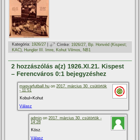
Kategória:
1926/27
|
Címke:
1926/27
,
Bp. Honvéd (Kispest;
KAC)
,
Hungler III. Imre
,
Kohut Vilmos
,
NB1
2 hozzászólás a(z) 1926.XI.21. Kispest
– Ferencváros 0:1 bejegyzéshez
magyarfutball.hu
on
2017. március 30. csütörtök
- 11:51
Kobul=Kohut
Válasz
admin
on
2017. március 30. csütörtök -
14:28
Kösz.
Válasz