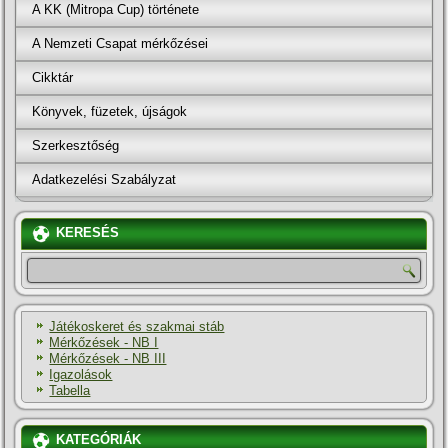
A KK (Mitropa Cup) története
A Nemzeti Csapat mérkőzései
Cikktár
Könyvek, füzetek, újságok
Szerkesztőség
Adatkezelési Szabályzat
KERESÉS
Játékoskeret és szakmai stáb
Mérkőzések - NB I
Mérkőzések - NB III
Igazolások
Tabella
KATEGÓRIÁK