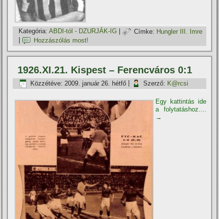
Kategória:
ABDI-tól - DZURJÁK-IG
|
Címke:
Hungler III. Imre
|
Hozzászólás most!
1926.XI.21. Kispest – Ferencváros 0:1
Közzétéve:
2009. január 26. hétfő
|
Szerző:
K@rcsi
Egy kattintás ide
a folytatáshoz....
→