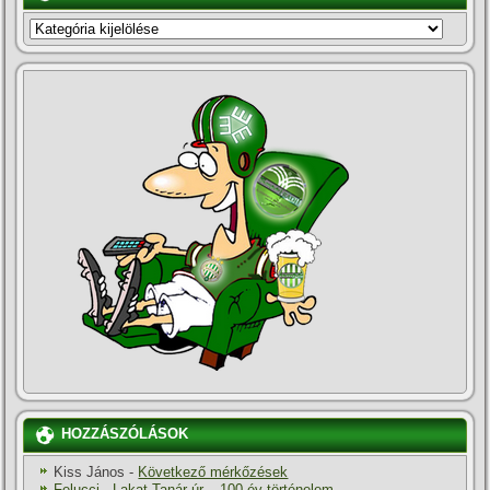
KATEGÓRIÁK
HOZZÁSZÓLÁSOK
Kiss János
-
Következő mérkőzések
Felucci
-
Lakat Tanár úr – 100 év történelem