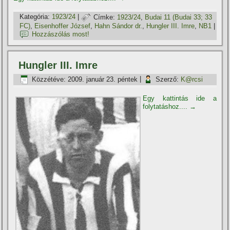
Kategória:
1923/24
|
Címke:
1923/24
,
Budai 11 (Budai 33; 33
FC)
,
Eisenhoffer József
,
Hahn Sándor dr.
,
Hungler III. Imre
,
NB1
|
Hozzászólás most!
Hungler III. Imre
Közzétéve:
2009. január 23. péntek
|
Szerző:
K@rcsi
Egy kattintás ide a
folytatáshoz....
→