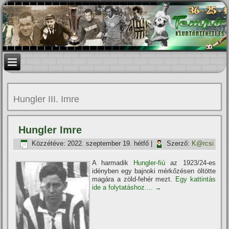
Hungler III. Imre
Hungler Imre
Közzétéve:
2022. szeptember 19. hétfő
|
Szerző:
K@rcsi
A harmadik
Hungler-fiú
az 1923/24-es
idényben egy bajnoki mérkőzésen öltötte
magára a zöld-fehér mezt.
Egy kattintás
ide a folytatáshoz....
→