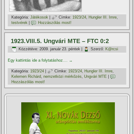
Kategória:
Játékosok
|
Címke:
1923/24
,
Hungler III. Imre
,
testvérek
|
Hozzászólás most!
1923.VIII.5. Ungvári MTE – FTC 0:2
Közzétéve:
2009. január 23. péntek
|
Szerző:
K@rcsi
Egy kattintás ide a folytatáshoz....
→
Kategória:
1923/24
|
Címke:
1923/24
,
Hungler III. Imre
,
Kelemen Richárd
,
nemzetközi mérkőzés
,
Ungvári MTE
|
Hozzászólás most!