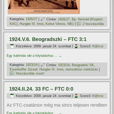
Kategória:
1926/27
|
Címke:
1926/27
,
Bp. Honvéd (Kispest;
KAC)
,
Hungler III. Imre
,
Kohut Vilmos
,
NB1
|
2 hozzászólás
1924.V.6. Beogradszki – FTC 3:1
Közzétéve:
2009. január 24. szombat
|
Szerző:
K@rcsi
Egy kattintás ide a folytatáshoz....
→
Kategória:
1923/24
|
Címke:
1923/24
,
Beogradski SK
,
Eisenhoffer József
,
Hungler III. Imre
,
nemzetközi mérkőzés
|
Hozzászólás most!
1924.II.24. 33 FC – FTC 0:0
Közzétéve:
2009. január 24. szombat
|
Szerző:
K@rcsi
Az FTC-csatársor még ma sincs teljesen rendben
Egy kattintás ide a folytatáshoz....
→