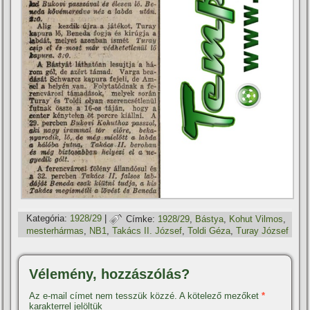
Kategória:
1928/29
|
Címke:
1928/29
,
Bástya
,
Kohut Vilmos
,
mesterhármas
,
NB1
,
Takács II. József
,
Toldi Géza
,
Turay József
Vélemény, hozzászólás?
Az e-mail címet nem tesszük közzé.
A kötelező mezőket
*
karakterrel jelöltük