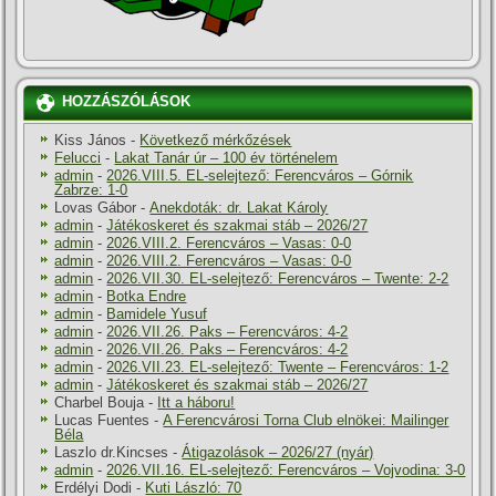
HOZZÁSZÓLÁSOK
Kiss János
-
Következő mérkőzések
Felucci
-
Lakat Tanár úr – 100 év történelem
admin
-
2026.VIII.5. EL-selejtező: Ferencváros – Górnik
Zabrze: 1-0
Lovas Gábor
-
Anekdoták: dr. Lakat Károly
admin
-
Játékoskeret és szakmai stáb – 2026/27
admin
-
2026.VIII.2. Ferencváros – Vasas: 0-0
admin
-
2026.VIII.2. Ferencváros – Vasas: 0-0
admin
-
2026.VII.30. EL-selejtező: Ferencváros – Twente: 2-2
admin
-
Botka Endre
admin
-
Bamidele Yusuf
admin
-
2026.VII.26. Paks – Ferencváros: 4-2
admin
-
2026.VII.26. Paks – Ferencváros: 4-2
admin
-
2026.VII.23. EL-selejtező: Twente – Ferencváros: 1-2
admin
-
Játékoskeret és szakmai stáb – 2026/27
Charbel Bouja
-
Itt a háboru!
Lucas Fuentes
-
A Ferencvárosi Torna Club elnökei: Mailinger
Béla
Laszlo dr.Kincses
-
Átigazolások – 2026/27 (nyár)
admin
-
2026.VII.16. EL-selejtező: Ferencváros – Vojvodina: 3-0
Erdélyi Dodi
-
Kuti László: 70