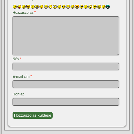
Hozzászólás
*
Név
*
E-mail cím
*
Honlap