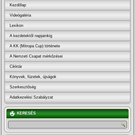
Kezdőlap
Videógaléria
Lexikon
A kezdetektől napjainkig
A KK (Mitropa Cup) története
A Nemzeti Csapat mérkőzései
Cikktár
Könyvek, füzetek, újságok
Szerkesztőség
Adatkezelési Szabályzat
KERESÉS