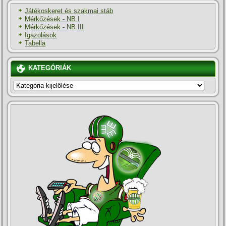
Játékoskeret és szakmai stáb
Mérkőzések - NB I
Mérkőzések - NB III
Igazolások
Tabella
KATEGÓRIÁK
KATEGÓRIÁK