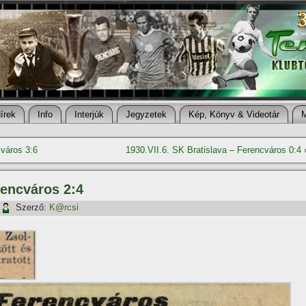
í­rek
Info
Interjúk
Jegyzetek
Kép, Könyv & Videotár
város 3:6
1930.VII.6. SK Bratislava – Ferencváros 0:4
rencváros 2:4
Szerző:
K@rcsi