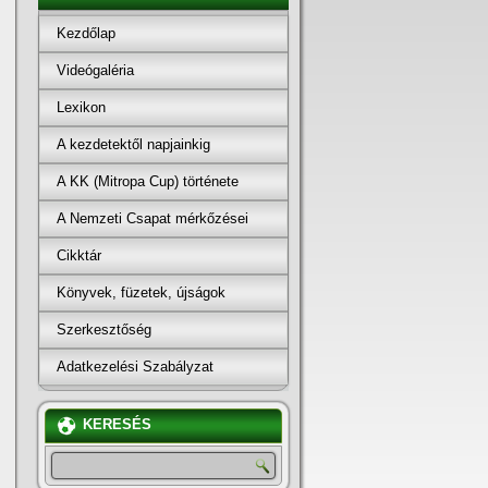
Kezdőlap
Videógaléria
Lexikon
A kezdetektől napjainkig
A KK (Mitropa Cup) története
A Nemzeti Csapat mérkőzései
Cikktár
Könyvek, füzetek, újságok
Szerkesztőség
Adatkezelési Szabályzat
KERESÉS