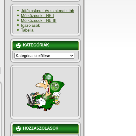
Játékoskeret és szakmai stáb
Mérkőzések - NB I
Mérkőzések - NB III
Igazolások
Tabella
KATEGÓRIÁK
KATEGÓRIÁK
HOZZÁSZÓLÁSOK