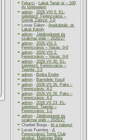
Felucci
-
Lakat Tanár úr – 100
év történelem
admin
-
2026.VIII.5. EL-
selejtező: Ferencváros –
Górnik Zabrze: 1-0
Lovas Gábor
-
Anekdoták: dr.
Lakat Károly
admin
-
Játékoskeret és
szakmai stáb – 2026/27
admin
-
2026.VIII.2.
Ferencváros – Vasas: 0-0
admin
-
2026.VIII.2.
Ferencváros – Vasas: 0-0
admin
-
2026.VII.30. EL-
selejtező: Ferencváros –
Twente: 2-2
admin
-
Botka Endre
admin
-
Bamidele Yusuf
admin
-
2026.VII.26. Paks –
Ferencváros: 4-2
admin
-
2026.VII.26. Paks –
Ferencváros: 4-2
admin
-
2026.VII.23. EL-
selejtező: Twente –
Ferencváros: 1-2
admin
-
Játékoskeret és
szakmai stáb – 2026/27
Charbel Bouja
-
Itt a háboru!
Lucas Fuentes
-
A
Ferencvárosi Torna Club
elnökei: Mailinger Béla