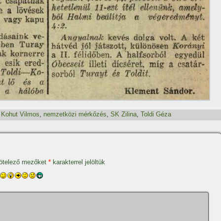
,
Kohut Vilmos
,
nemzetközi mérkőzés
,
SK Zilina
,
Toldi Géza
ötelező mezőket
*
karakterrel jelöltük