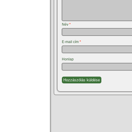
Név
*
E-mail cím
*
Honlap