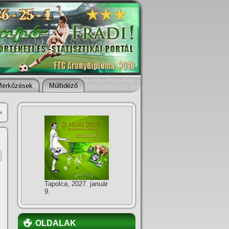
Mérkőzések
Múltidéző
»
Tapolca, 2027. január
9.
OLDALAK