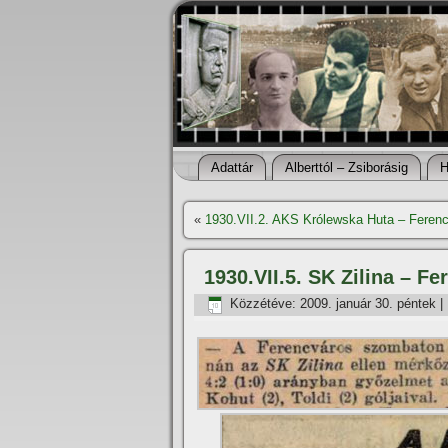
Adattár
Alberttól – Zsiborásig
H
«
1930.VII.2. AKS Królewska Huta – Ferenc
1930.VII.5. SK Zilina – Fe
Közzétéve:
2009. január 30. péntek
|