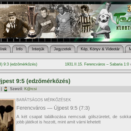
í­rek
Info
Interjúk
Jegyzetek
Kép, Könyv & Videotár
B) 9:3 (edzőmérkőzés)
1931.II.15. Ferencváros – Sabaria 1:0
Újpest 9:5 (edzőmérkőzés)
|
Szerző:
K@rcsi
BARÁTSÁGOS MÉRKŐZÉSEK
Ferencváros — Újpest 9:5 (7:3)
A két csapat találkozása nemcsak gólszüretet, de sokka
jobb játékot is hozott, mint amit várni lehetett