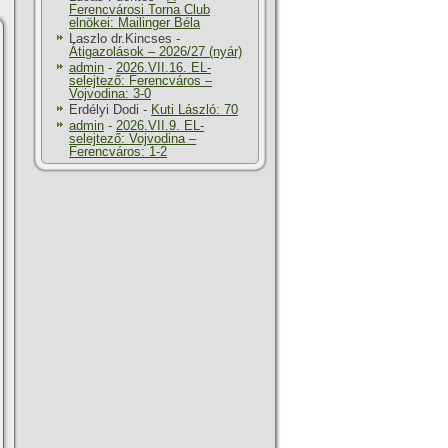
Ferencvárosi Torna Club
elnökei: Mailinger Béla
Laszlo dr.Kincses
-
Átigazolások – 2026/27 (nyár)
admin
-
2026.VII.16. EL-
selejtező: Ferencváros –
Vojvodina: 3-0
Erdélyi Dodi
-
Kuti László: 70
admin
-
2026.VII.9. EL-
selejtező: Vojvodina –
Ferencváros: 1-2