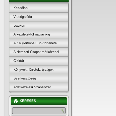
Kezdőlap
Videógaléria
Lexikon
A kezdetektől napjainkig
A KK (Mitropa Cup) története
A Nemzeti Csapat mérkőzései
Cikktár
Könyvek, füzetek, újságok
Szerkesztőség
Adatkezelési Szabályzat
KERESÉS