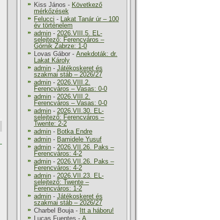
Kiss János
-
Következő
mérkőzések
Felucci
-
Lakat Tanár úr – 100
év történelem
admin
-
2026.VIII.5. EL-
selejtező: Ferencváros –
Górnik Zabrze: 1-0
Lovas Gábor
-
Anekdoták: dr.
Lakat Károly
admin
-
Játékoskeret és
szakmai stáb – 2026/27
admin
-
2026.VIII.2.
Ferencváros – Vasas: 0-0
admin
-
2026.VIII.2.
Ferencváros – Vasas: 0-0
admin
-
2026.VII.30. EL-
selejtező: Ferencváros –
Twente: 2-2
admin
-
Botka Endre
admin
-
Bamidele Yusuf
admin
-
2026.VII.26. Paks –
Ferencváros: 4-2
admin
-
2026.VII.26. Paks –
Ferencváros: 4-2
admin
-
2026.VII.23. EL-
selejtező: Twente –
Ferencváros: 1-2
admin
-
Játékoskeret és
szakmai stáb – 2026/27
Charbel Bouja
-
Itt a háboru!
Lucas Fuentes
-
A