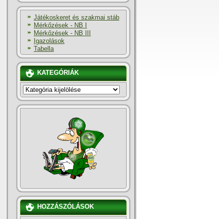
Játékoskeret és szakmai stáb
Mérkőzések - NB I
Mérkőzések - NB III
Igazolások
Tabella
KATEGÓRIÁK
KATEGÓRIÁK
HOZZÁSZÓLÁSOK