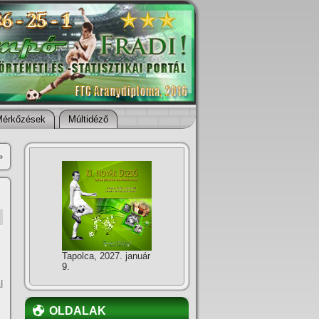
Mérkőzések
Múltidéző
»
Tapolca, 2027. január
9.
l
OLDALAK