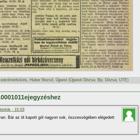
,
edzőmérkőzés
,
Huber Rezső
,
Újpest (Újpesti Dózsa; Bp. Dózsa; UTE)
110001011ejegyzéshez
törtök - 15:03
. Bár az öt kapott gól nagyon sok, összességében elégedett