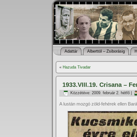
Adattár
Alberttól – Zsiborásig
H
«
Hazuda Tivadar
1933.VIII.19. Crisana – F
Közzétéve:
2009. február 2. hétfő
|
A lustán mozgó zöld-fehérek ellen Bar