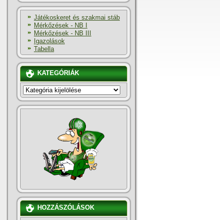
Játékoskeret és szakmai stáb
Mérkőzések - NB I
Mérkőzések - NB III
Igazolások
Tabella
KATEGÓRIÁK
KATEGÓRIÁK
HOZZÁSZÓLÁSOK