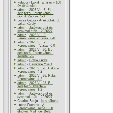
Felucci
-
Lakat Tanár úr – 100
év történelem
admin
-
2026.VIII.5. EL-
selejtező: Ferencváros –
Górnik Zabrze: 1-0
Lovas Gábor
-
Anekdoták: dr.
Lakat Károly
admin
-
Játékoskeret és
szakmai stáb – 2026/27
admin
-
2026.VIII.2.
Ferencváros – Vasas: 0-0
admin
-
2026.VIII.2.
Ferencváros – Vasas: 0-0
admin
-
2026.VII.30. EL-
selejtező: Ferencváros –
Twente: 2-2
admin
-
Botka Endre
admin
-
Bamidele Yusuf
admin
-
2026.VII.26. Paks –
Ferencváros: 4-2
admin
-
2026.VII.26. Paks –
Ferencváros: 4-2
admin
-
2026.VII.23. EL-
selejtező: Twente –
Ferencváros: 1-2
admin
-
Játékoskeret és
szakmai stáb – 2026/27
Charbel Bouja
-
Itt a háboru!
Lucas Fuentes
-
A
Ferencvárosi Torna Club
elnökei: Mailinger Béla