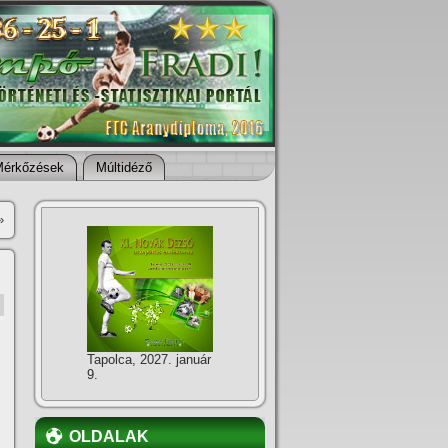
Mérkőzések
Múltidéző
»
Tapolca, 2027. január
9.
OLDALAK