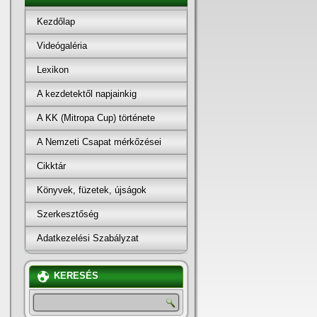
Kezdőlap
Videógaléria
Lexikon
A kezdetektől napjainkig
A KK (Mitropa Cup) története
A Nemzeti Csapat mérkőzései
Cikktár
Könyvek, füzetek, újságok
Szerkesztőség
Adatkezelési Szabályzat
KERESÉS