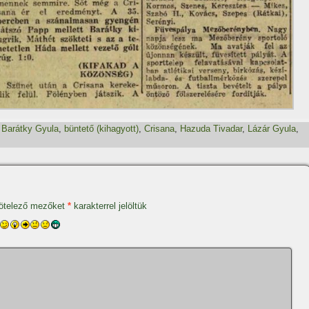
,
Barátky Gyula
,
büntető (kihagyott)
,
Crisana
,
Hazuda Tivadar
,
Lázár Gyula
,
ötelező mezőket
*
karakterrel jelöltük