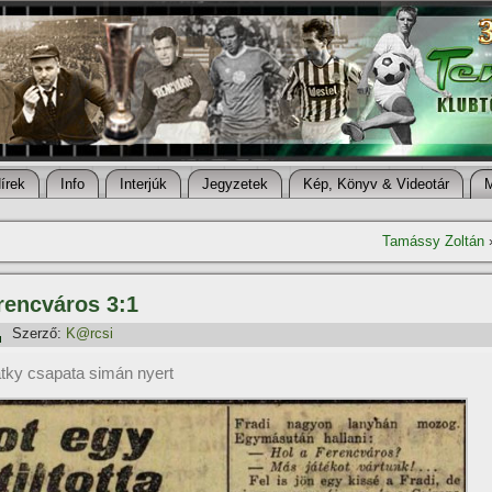
í­rek
Info
Interjúk
Jegyzetek
Kép, Könyv & Videotár
Tamássy Zoltán
erencváros 3:1
Szerző:
K@rcsi
átky csapata simán nyert