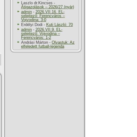
Laszlo dr.Kincses
-
Átigazolások – 2026/27 (nyár)
admin
-
2026.VII.16. EL-
selejtező: Ferencváros –
Vojvodina: 3-0
Erdélyi Dodi
-
Kuti László: 70
admin
-
2026.VII.9. EL-
selejtező: Vojvodina –
Ferencváros: 1-2
Andrási Márton
-
Olvastuk: Az
elfeledett futball-legenda