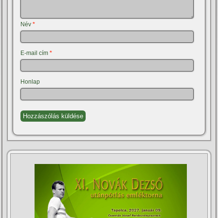
Név
*
E-mail cím
*
Honlap