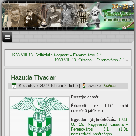
«
1933.VIII.13. Sziléziai válogatott – Ferencváros 2:4
1933.VIII.19. Crisana – Ferencváros 3:1
»
Hazuda Tivadar
Közzétéve:
2009. február 2. hétfő
|
Szerző:
K@rcsi
Posztja:
csatár
Érkezett:
az FTC saját
nevelésű játékosa
Egyetlen (díj)mérkőzés:
1933.
08. 19., Nagyvárad, Crisana –
Ferencváros 3:1 (1:0),
nemzetközi barátságos