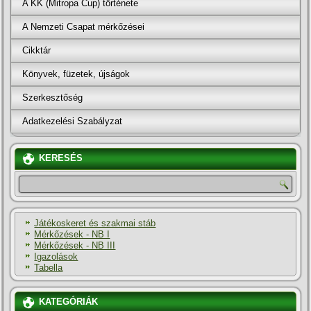
A KK (Mitropa Cup) története
A Nemzeti Csapat mérkőzései
Cikktár
Könyvek, füzetek, újságok
Szerkesztőség
Adatkezelési Szabályzat
KERESÉS
Játékoskeret és szakmai stáb
Mérkőzések - NB I
Mérkőzések - NB III
Igazolások
Tabella
KATEGÓRIÁK