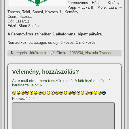
Ferencváros: Háda – Korányi,
Papp – Lyka II., Móré, Lázár –
Táncos, Toldi, Sárosi, Kovács J., Kemény
Csere: Hazuda
Gól: Lázár(1)
Edző: Blum Zoltán
A Ferencváros szí­neiben 1 alkalommal lépett pályára.
Nemzetközi barátságos és dí­jmérkőzés: 1 mérkőzés
Kategória:
Játékosok
|
Címke:
1933/34
,
Hazuda Tivadar
Vélemény, hozzászólás?
Az e-mail címet nem tesszük közzé.
A kötelező mezőket
*
karakterrel jelöltük
Hozzászólás
*