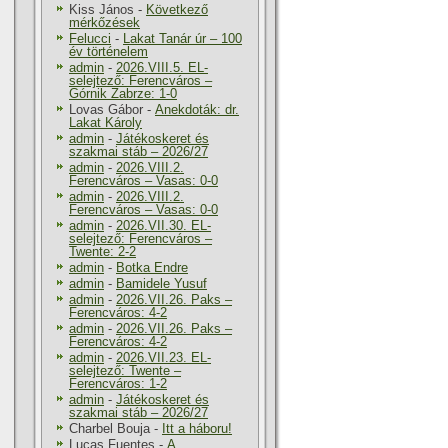
Kiss János
-
Következő
mérkőzések
Felucci
-
Lakat Tanár úr – 100
év történelem
admin
-
2026.VIII.5. EL-
selejtező: Ferencváros –
Górnik Zabrze: 1-0
Lovas Gábor
-
Anekdoták: dr.
Lakat Károly
admin
-
Játékoskeret és
szakmai stáb – 2026/27
admin
-
2026.VIII.2.
Ferencváros – Vasas: 0-0
admin
-
2026.VIII.2.
Ferencváros – Vasas: 0-0
admin
-
2026.VII.30. EL-
selejtező: Ferencváros –
Twente: 2-2
admin
-
Botka Endre
admin
-
Bamidele Yusuf
admin
-
2026.VII.26. Paks –
Ferencváros: 4-2
admin
-
2026.VII.26. Paks –
Ferencváros: 4-2
admin
-
2026.VII.23. EL-
selejtező: Twente –
Ferencváros: 1-2
admin
-
Játékoskeret és
szakmai stáb – 2026/27
Charbel Bouja
-
Itt a háboru!
Lucas Fuentes
-
A