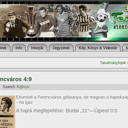
í­rek
Info
Interjúk
Jegyzetek
Kép, Könyv & Videotár
Tanulmányfejek
ncváros 4:9
Szerző:
K@rcsi
Elromlott a Ferencváros gólaránya, de megvan a bajnoksá
– ha igaz
A hajrá meglepetése: Budai „11“—Újpest 0:0