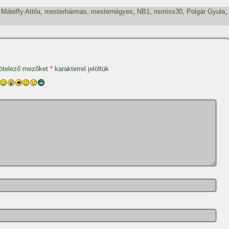
,
Mátéffy Attila
,
mesterhármas
,
mesternégyes
,
NB1
,
nsmiss30
,
Polgár Gyula
,
ötelező mezőket
*
karakterrel jelöltük