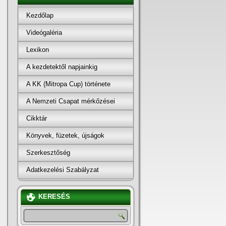
Kezdőlap
Videógaléria
Lexikon
A kezdetektől napjainkig
A KK (Mitropa Cup) története
A Nemzeti Csapat mérkőzései
Cikktár
Könyvek, füzetek, újságok
Szerkesztőség
Adatkezelési Szabályzat
KERESÉS