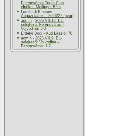
Ferencvárosi Torna Club
elnökei: Mailinger Béla
Laszlo dr.Kincses
-
Átigazolások – 2026/27 (nyár)
admin
-
2026.VII.16. EL-
selejtező: Ferencváros –
Vojvodina: 3-0
Erdélyi Dodi
-
Kuti László: 70
admin
-
2026.VII.9. EL-
selejtező: Vojvodina –
Ferencváros: 1-2