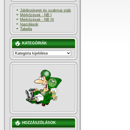
Játékoskeret és szakmai stáb
Mérkőzések - NB I
Mérkőzések - NB III
Igazolások
Tabella
KATEGÓRIÁK
KATEGÓRIÁK
HOZZÁSZÓLÁSOK