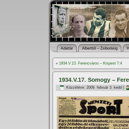
Adattár
Alberttól – Zsiborásig
H
«
1934.V.13. Ferencváros – Kispest 7:4
1934.V.17. Somogy – Fere
Közzétéve:
2009. február 3. kedd
|