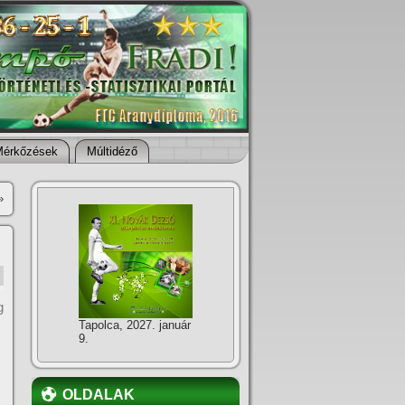
Mérkőzések
Múltidéző
»
g
Tapolca, 2027. január
9.
OLDALAK