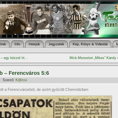
í­rek
Info
Interjúk
Jegyzetek
Kép, Könyv & Videotár
 egy kézzel í­rt…
Mick-Monostori „Mikes” Károly
ub – Ferencváros 5:6
Szerző:
K@rcsi
vett a Ferencvárosból, de azért győzött Chemnitzben