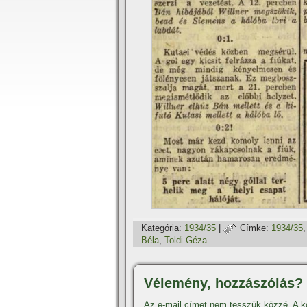
Kategória:
1934/35
|
Címke:
1934/35
Béla
,
Toldi Géza
Vélemény, hozzászólás?
Az e-mail címet nem tesszük közzé.
A k