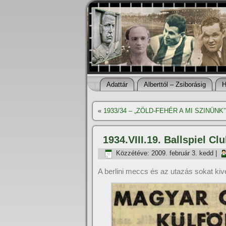
Adattár
Alberttól – Zsiborásig
H
«
1933/34 – „ZÖLD-FEHÉR A MI SZINÜNK” –
1934.VIII.19. Ballspiel Cl
Közzétéve:
2009. február 3. kedd
|
A berlini meccs és az utazás sokat ki