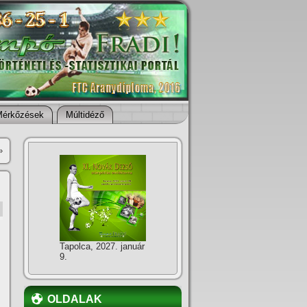
Mérkőzések
Múltidéző
»
Tapolca, 2027. január
9.
OLDALAK