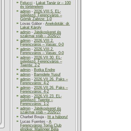
Felucci
-
Lakat Tanár úr – 100
év történelem
admin
-
2026.VIII.5. EL-
selejtező: Ferencváros –
Górnik Zabrze: 1-0
Lovas Gábor
-
Anekdoták: dr.
Lakat Károly
admin
-
Játékoskeret és
szakmai stáb – 2026/27
admin
-
2026.VIII.2.
Ferencváros – Vasas: 0-0
admin
-
2026.VIII.2.
Ferencváros – Vasas: 0-0
admin
-
2026.VII.30. EL-
selejtező: Ferencváros –
Twente: 2-2
admin
-
Botka Endre
admin
-
Bamidele Yusuf
admin
-
2026.VII.26. Paks –
Ferencváros: 4-2
admin
-
2026.VII.26. Paks –
Ferencváros: 4-2
admin
-
2026.VII.23. EL-
selejtező: Twente –
Ferencváros: 1-2
admin
-
Játékoskeret és
szakmai stáb – 2026/27
Charbel Bouja
-
Itt a háboru!
Lucas Fuentes
-
A
Ferencvárosi Torna Club
elnökei: Mailinger Béla