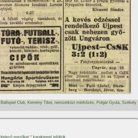
,
Ballspiel Club
,
Kemény Tibor
,
nemzetközi mérkőzés
,
Polgár Gyula
,
Székely
ötelező mezőket
*
karakterrel jelöltük