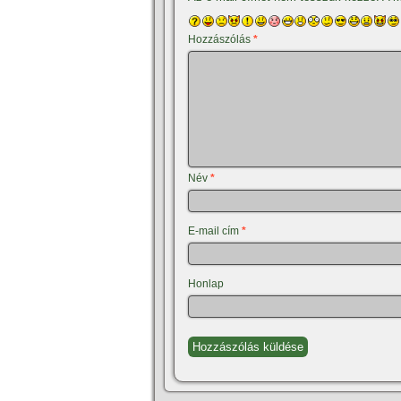
Hozzászólás
*
Név
*
E-mail cím
*
Honlap