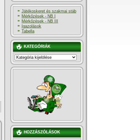
Játékoskeret és szakmai stáb
Mérkőzések - NB I
Mérkőzések - NB III
Igazolások
Tabella
KATEGÓRIÁK
KATEGÓRIÁK
HOZZÁSZÓLÁSOK