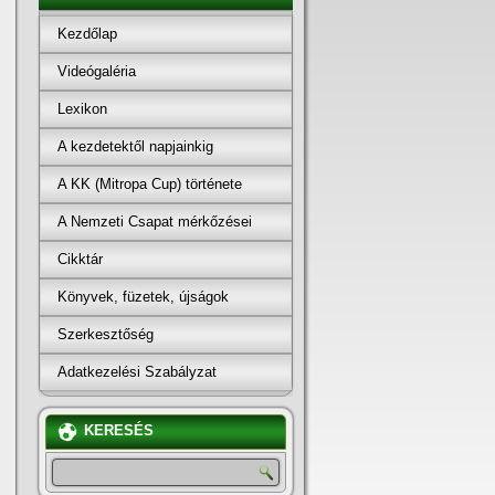
Kezdőlap
Videógaléria
Lexikon
A kezdetektől napjainkig
A KK (Mitropa Cup) története
A Nemzeti Csapat mérkőzései
Cikktár
Könyvek, füzetek, újságok
Szerkesztőség
Adatkezelési Szabályzat
KERESÉS