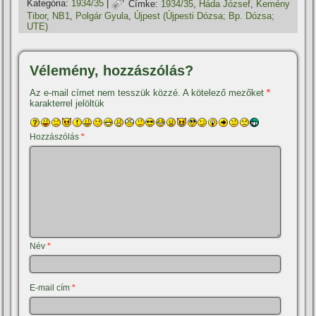
Kategória:
1934/35
|
Címke:
1934/35
,
Háda József
,
Kemény
Tibor
,
NB1
,
Polgár Gyula
,
Újpest (Újpesti Dózsa; Bp. Dózsa;
UTE)
Vélemény, hozzászólás?
Az e-mail címet nem tesszük közzé.
A kötelező mezőket
*
karakterrel jelöltük
Hozzászólás
*
Név
*
E-mail cím
*