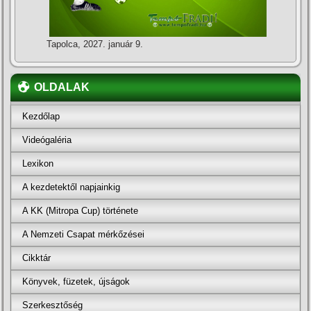
Tapolca, 2027. január 9.
OLDALAK
Kezdőlap
Videógaléria
Lexikon
A kezdetektől napjainkig
A KK (Mitropa Cup) története
A Nemzeti Csapat mérkőzései
Cikktár
Könyvek, füzetek, újságok
Szerkesztőség