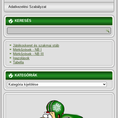
Adatkezelési Szabályzat
KERESÉS
Játékoskeret és szakmai stáb
Mérkőzések - NB I
Mérkőzések - NB III
Igazolások
Tabella
KATEGÓRIÁK
KATEGÓRIÁK