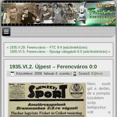
«
1935.V.29. Ferencváros – FTC 9:4 (edzőmérkőzés)
1935.VI.5. Ferencváros – Ifjúsági válogatott 6:0 (edzőmérkőzés)
»
1935.VI.2. Újpest – Ferencváros 0:0
Közzétéve:
2009. február 4. szerda
|
Szerző:
K@rcsi
Nem esett
gól a derbin,
de a pompás
küzdelem
szép
befejezése
volt a