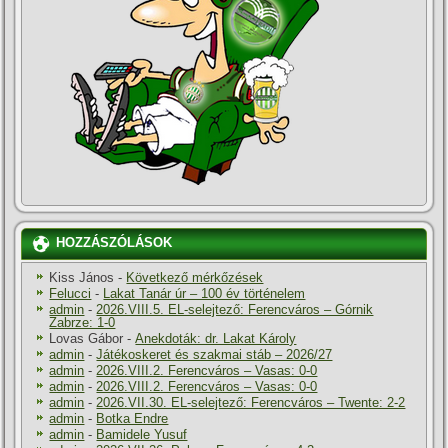
HOZZÁSZÓLÁSOK
Kiss János
-
Következő mérkőzések
Felucci
-
Lakat Tanár úr – 100 év történelem
admin
-
2026.VIII.5. EL-selejtező: Ferencváros – Górnik
Zabrze: 1-0
Lovas Gábor
-
Anekdoták: dr. Lakat Károly
admin
-
Játékoskeret és szakmai stáb – 2026/27
admin
-
2026.VIII.2. Ferencváros – Vasas: 0-0
admin
-
2026.VIII.2. Ferencváros – Vasas: 0-0
admin
-
2026.VII.30. EL-selejtező: Ferencváros – Twente: 2-2
admin
-
Botka Endre
admin
-
Bamidele Yusuf