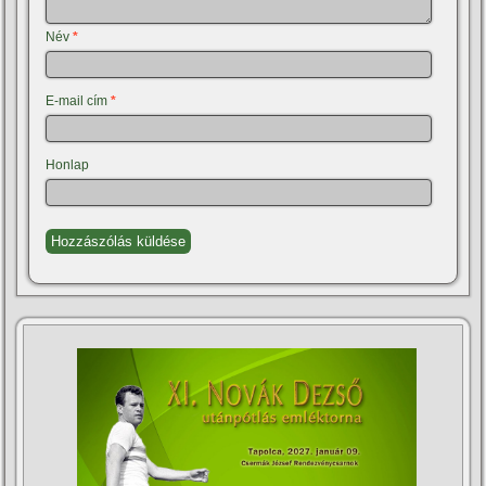
Név
*
E-mail cím
*
Honlap