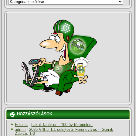
KATEGÓRIÁK
HOZZÁSZÓLÁSOK
Felucci
-
Lakat Tanár úr – 100 év történelem
admin
-
2026.VIII.5. EL-selejtező: Ferencváros – Górnik
Zabrze: 1-0