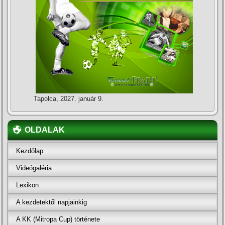
Tapolca, 2027. január 9.
OLDALAK
Kezdőlap
Videógaléria
Lexikon
A kezdetektől napjainkig
A KK (Mitropa Cup) története