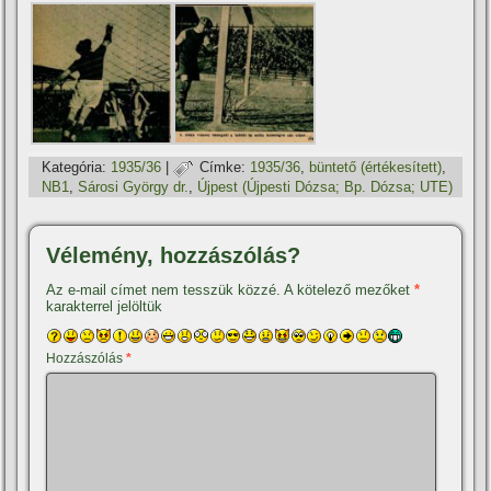
Kategória:
1935/36
|
Címke:
1935/36
,
büntető (értékesí­tett)
,
NB1
,
Sárosi György dr.
,
Újpest (Újpesti Dózsa; Bp. Dózsa; UTE)
Vélemény, hozzászólás?
Az e-mail címet nem tesszük közzé.
A kötelező mezőket
*
karakterrel jelöltük
Hozzászólás
*