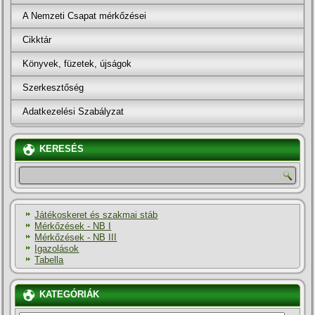
A Nemzeti Csapat mérkőzései
Cikktár
Könyvek, füzetek, újságok
Szerkesztőség
Adatkezelési Szabályzat
KERESÉS
Játékoskeret és szakmai stáb
Mérkőzések - NB I
Mérkőzések - NB III
Igazolások
Tabella
KATEGÓRIÁK