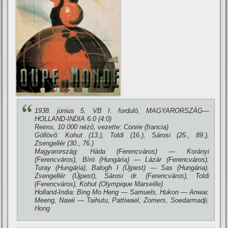
1938. június 5. VB I. forduló, MAGYARORSZÁG—
HOLLAND-INDIA 6:0 (4:0)
Reims, 10 000 néző, vezette: Conrie (francia)
Góllövő: Kohut (13.), Toldi (16.), Sárosi (25., 89.),
Zsengellér (30., 76.)
Magyarország: Háda (Ferencváros) — Korányi
(Ferencváros), Bí­ró (Hungária) — Lázár (Ferencváros),
Turay (Hungária), Balogh I (Újpest) — Sas (Hungária),
Zsengellér (Újpest), Sárosi dr. (Ferencváros), Toldi
(Ferencváros), Kohut (Olympique Marseille)
Holland-India: Bing Mo Heng — Samuels, Hukon — Anwar,
Meeng, Nawii — Taihutu, Pattiwael, Zomers, Soedarmadji,
Hong