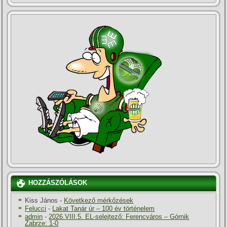
HOZZÁSZÓLÁSOK
Kiss János
-
Következő mérkőzések
Felucci
-
Lakat Tanár úr – 100 év történelem
admin
-
2026.VIII.5. EL-selejtező: Ferencváros – Górnik
Zabrze: 1-0