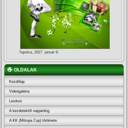
Tapolca, 2027. január 9.
OLDALAK
Kezdőlap
Videógaléria
Lexikon
A kezdetektől napjainkig
A KK (Mitropa Cup) története