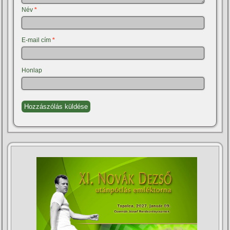
Név
*
E-mail cím
*
Honlap