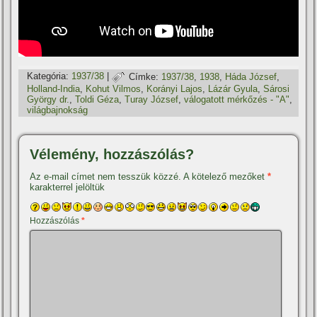
Kategória:
1937/38
|
Címke:
1937/38
,
1938
,
Háda József
,
Holland-India
,
Kohut Vilmos
,
Korányi Lajos
,
Lázár Gyula
,
Sárosi
György dr.
,
Toldi Géza
,
Turay József
,
válogatott mérkőzés - "A"
,
világbajnokság
Vélemény, hozzászólás?
Az e-mail címet nem tesszük közzé.
A kötelező mezőket
*
karakterrel jelöltük
Hozzászólás
*