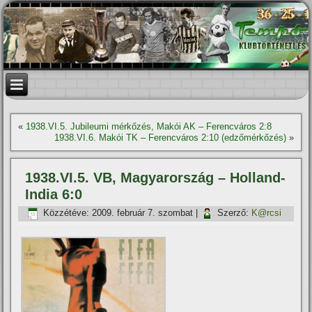
«
1938.VI.5. Jubileumi mérkőzés, Makói AK – Ferencváros 2:8
1938.VI.6. Makói TK – Ferencváros 2:10 (edzőmérkőzés)
»
1938.VI.5. VB, Magyarország – Holland-
India 6:0
Közzétéve:
2009. február 7. szombat
|
Szerző:
K@rcsi