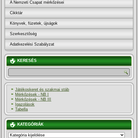
A Nemzeti Csapat mérkőzései
Cikktár
Könyvek, füzetek, újságok
Szerkesztőség
Adatkezelési Szabályzat
KERESÉS
Játékoskeret és szakmai stáb
Mérkőzések - NB I
Mérkőzések - NB III
Igazolások
Tabella
KATEGÓRIÁK
KATEGÓRIÁK