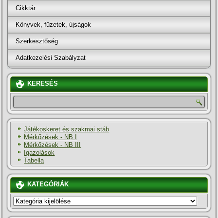
Cikktár
Könyvek, füzetek, újságok
Szerkesztőség
Adatkezelési Szabályzat
KERESÉS
Játékoskeret és szakmai stáb
Mérkőzések - NB I
Mérkőzések - NB III
Igazolások
Tabella
KATEGÓRIÁK
KATEGÓRIÁK