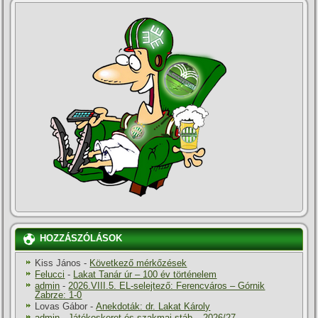
HOZZÁSZÓLÁSOK
Kiss János
-
Következő mérkőzések
Felucci
-
Lakat Tanár úr – 100 év történelem
admin
-
2026.VIII.5. EL-selejtező: Ferencváros – Górnik
Zabrze: 1-0
Lovas Gábor
-
Anekdoták: dr. Lakat Károly
admin
-
Játékoskeret és szakmai stáb – 2026/27