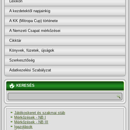
Lexikon
A kezdetektől napjainkig
A KK (Mitropa Cup) története
A Nemzeti Csapat mérkőzései
Cikktár
Könyvek, füzetek, újságok
Szerkesztőség
Adatkezelési Szabályzat
KERESÉS
Játékoskeret és szakmai stáb
Mérkőzések - NB I
Mérkőzések - NB III
Igazolások