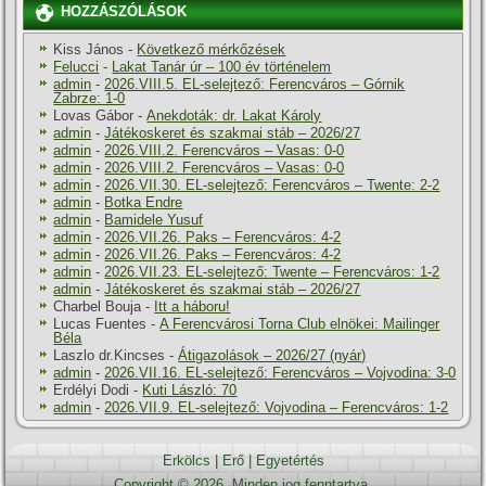
HOZZÁSZÓLÁSOK
Kiss János
-
Következő mérkőzések
Felucci
-
Lakat Tanár úr – 100 év történelem
admin
-
2026.VIII.5. EL-selejtező: Ferencváros – Górnik
Zabrze: 1-0
Lovas Gábor
-
Anekdoták: dr. Lakat Károly
admin
-
Játékoskeret és szakmai stáb – 2026/27
admin
-
2026.VIII.2. Ferencváros – Vasas: 0-0
admin
-
2026.VIII.2. Ferencváros – Vasas: 0-0
admin
-
2026.VII.30. EL-selejtező: Ferencváros – Twente: 2-2
admin
-
Botka Endre
admin
-
Bamidele Yusuf
admin
-
2026.VII.26. Paks – Ferencváros: 4-2
admin
-
2026.VII.26. Paks – Ferencváros: 4-2
admin
-
2026.VII.23. EL-selejtező: Twente – Ferencváros: 1-2
admin
-
Játékoskeret és szakmai stáb – 2026/27
Charbel Bouja
-
Itt a háboru!
Lucas Fuentes
-
A Ferencvárosi Torna Club elnökei: Mailinger
Béla
Laszlo dr.Kincses
-
Átigazolások – 2026/27 (nyár)
admin
-
2026.VII.16. EL-selejtező: Ferencváros – Vojvodina: 3-0
Erdélyi Dodi
-
Kuti László: 70
admin
-
2026.VII.9. EL-selejtező: Vojvodina – Ferencváros: 1-2
Erkölcs
|
Erő
|
Egyetértés
Copyright © 2026. Minden jog fenntartva.