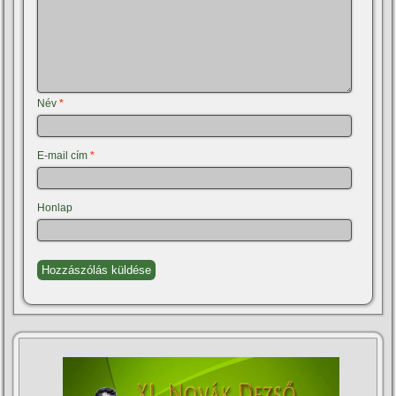
Név
*
E-mail cím
*
Honlap