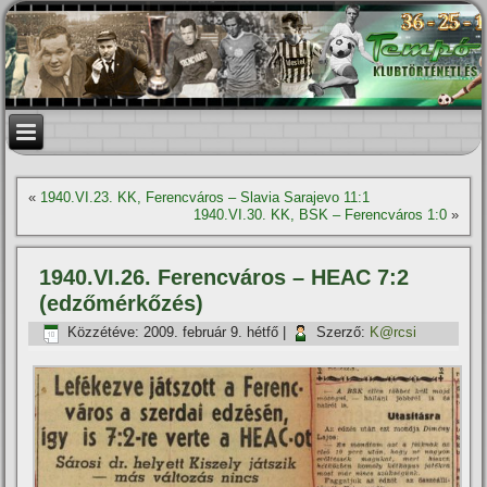
«
1940.VI.23. KK, Ferencváros – Slavia Sarajevo 11:1
1940.VI.30. KK, BSK – Ferencváros 1:0
»
1940.VI.26. Ferencváros – HEAC 7:2
(edzőmérkőzés)
Közzétéve:
2009. február 9. hétfő
|
Szerző:
K@rcsi