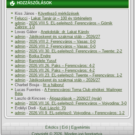
HOZZÁSZÓLÁSOK
Kiss János
-
Következő mérkőzések
Felucci
-
Lakat Tanár úr – 100 év történelem
admin
-
2026.VIII.5. EL-selejtező: Ferencváros – Górnik
Zabrze: 1-0
Lovas Gábor
-
Anekdoták: dr. Lakat Károly
admin
-
Játékoskeret és szakmai stáb – 2026/27
admin
-
2026.VIII.2. Ferencváros – Vasas: 0-0
admin
-
2026.VIII.2. Ferencváros – Vasas: 0-0
admin
-
2026.VII.30. EL-selejtező: Ferencváros – Twente: 2-2
admin
-
Botka Endre
admin
-
Bamidele Yusuf
admin
-
2026.VII.26. Paks – Ferencváros: 4-2
admin
-
2026.VII.26. Paks – Ferencváros: 4-2
admin
-
2026.VII.23. EL-selejtező: Twente – Ferencváros: 1-2
admin
-
Játékoskeret és szakmai stáb – 2026/27
Charbel Bouja
-
Itt a háboru!
Lucas Fuentes
-
A Ferencvárosi Torna Club elnökei: Mailinger
Béla
Laszlo dr.Kincses
-
Átigazolások – 2026/27 (nyár)
admin
-
2026.VII.16. EL-selejtező: Ferencváros – Vojvodina: 3-0
Erdélyi Dodi
-
Kuti László: 70
admin
-
2026.VII.9. EL-selejtező: Vojvodina – Ferencváros: 1-2
Erkölcs
|
Erő
|
Egyetértés
Copyright © 2026. Minden jog fenntartva.