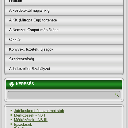
Lexikon
A kezdetektől napjainkig
A KK (Mitropa Cup) története
A Nemzeti Csapat mérkőzései
Cikktár
Könyvek, füzetek, újságok
Szerkesztőség
Adatkezelési Szabályzat
KERESÉS
Játékoskeret és szakmai stáb
Mérkőzések - NB I
Mérkőzések - NB III
Igazolások