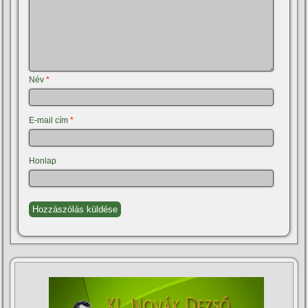
Név
*
E-mail cím
*
Honlap