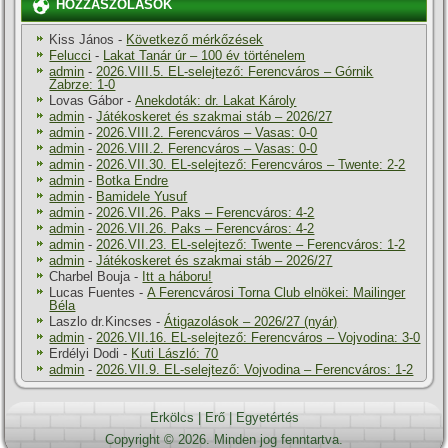
HOZZÁSZÓLÁSOK
Kiss János
-
Következő mérkőzések
Felucci
-
Lakat Tanár úr – 100 év történelem
admin
-
2026.VIII.5. EL-selejtező: Ferencváros – Górnik
Zabrze: 1-0
Lovas Gábor
-
Anekdoták: dr. Lakat Károly
admin
-
Játékoskeret és szakmai stáb – 2026/27
admin
-
2026.VIII.2. Ferencváros – Vasas: 0-0
admin
-
2026.VIII.2. Ferencváros – Vasas: 0-0
admin
-
2026.VII.30. EL-selejtező: Ferencváros – Twente: 2-2
admin
-
Botka Endre
admin
-
Bamidele Yusuf
admin
-
2026.VII.26. Paks – Ferencváros: 4-2
admin
-
2026.VII.26. Paks – Ferencváros: 4-2
admin
-
2026.VII.23. EL-selejtező: Twente – Ferencváros: 1-2
admin
-
Játékoskeret és szakmai stáb – 2026/27
Charbel Bouja
-
Itt a háboru!
Lucas Fuentes
-
A Ferencvárosi Torna Club elnökei: Mailinger
Béla
Laszlo dr.Kincses
-
Átigazolások – 2026/27 (nyár)
admin
-
2026.VII.16. EL-selejtező: Ferencváros – Vojvodina: 3-0
Erdélyi Dodi
-
Kuti László: 70
admin
-
2026.VII.9. EL-selejtező: Vojvodina – Ferencváros: 1-2
Erkölcs
|
Erő
|
Egyetértés
Copyright © 2026. Minden jog fenntartva.