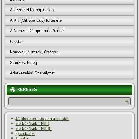
A kezdetektől napjainkig
A KK (Mitropa Cup) története
A Nemzeti Csapat mérkőzései
Cikktár
Könyvek, füzetek, újságok
Szerkesztőség
Adatkezelési Szabályzat
KERESÉS
Játékoskeret és szakmai stáb
Mérkőzések - NB I
Mérkőzések - NB III
Igazolások
Tabella