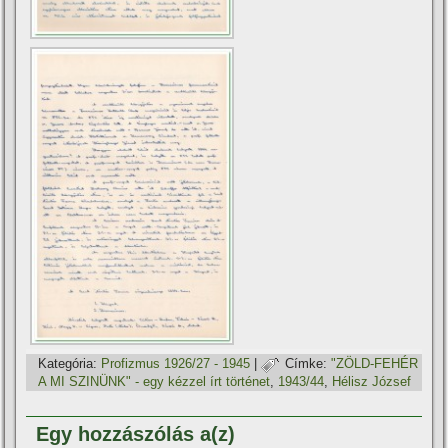
Kategória:
Profizmus 1926/27 - 1945
|
Címke:
"ZÖLD-FEHÉR
A MI SZINÜNK" - egy kézzel í­rt történet
,
1943/44
,
Hélisz József
Egy hozzászólás a(z)