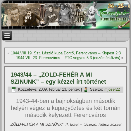
«
1944.VIII.19. Szt. László kupa Döntő, Ferencváros – Kispest 2:3
1944.VIII.23. Ferencváros – FTC vegyes 5:3 (edzőmérkőzés)
»
1943/44 – „ZÖLD-FEHÉR A MI
SZINÜNK” – egy kézzel í­rt történet
Közzétéve:
2009. február 13. péntek
|
Szerző:
mjozef22
1943-44-ben a bajnokságban második
helyén végez a kupagyőztes és két tornán
második kelyezett Ferencváros
„ZÖLD-FEHÉR A MI SZINÜNK” II. kötet – Szerző: Hélisz József