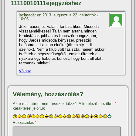
11110010111ejegyzéshez
lacimadár on
2013. augusztus 22. csütörtök -
10:06
Józsi bácsi, ez valami fantasztikus! Micsoda
visszaemlékezés! Talán nem ártana minden
Fradistának jobban és többször hangoztatni,
hogy Jaross micsoda kényszer, presszió
hatására lett a klub elnöke (dí­szpinty – dí­
szelnök). Nem a klub volt fasiszta, hanem akkor
is féltek a népszerűségétől, emiatt ültettek a
nyakára egy háborús bűnöst, hogy kontroll alatt
tartsanak minket!
Válasz
Vélemény, hozzászólás?
Az e-mail címet nem tesszük közzé.
A kötelező mezőket
*
karakterrel jelöltük
Hozzászólás
*