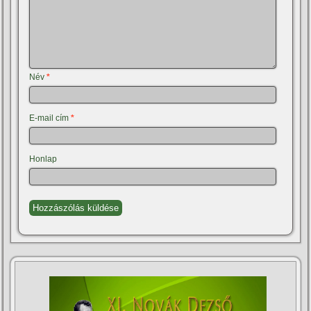
Név
*
E-mail cím
*
Honlap