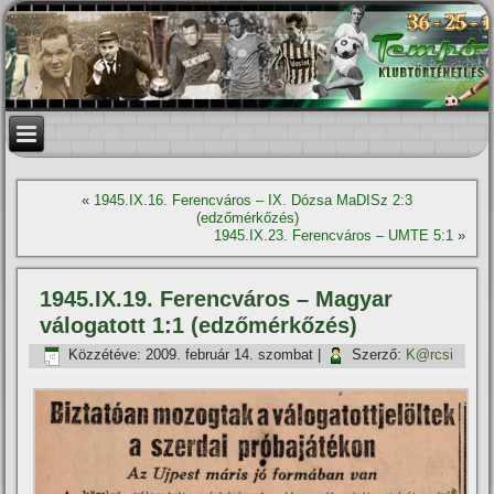
«
1945.IX.16. Ferencváros – IX. Dózsa MaDISz 2:3
(edzőmérkőzés)
1945.IX.23. Ferencváros – UMTE 5:1
»
1945.IX.19. Ferencváros – Magyar
válogatott 1:1 (edzőmérkőzés)
Közzétéve:
2009. február 14. szombat
|
Szerző:
K@rcsi