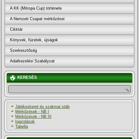
A KK (Mitropa Cup) története
A Nemzeti Csapat mérkőzései
Cikktár
Könyvek, füzetek, újságok
Szerkesztőség
Adatkezelési Szabályzat
KERESÉS
Játékoskeret és szakmai stáb
Mérkőzések - NB I
Mérkőzések - NB III
Igazolások
Tabella