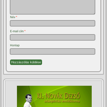
Név
*
E-mail cím
*
Honlap