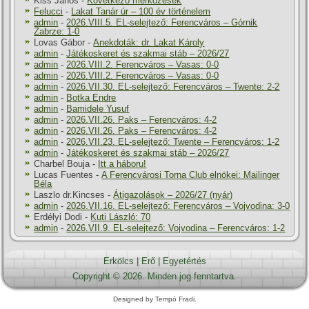
Kiss János
-
Következő mérkőzések
Felucci
-
Lakat Tanár úr – 100 év történelem
admin
-
2026.VIII.5. EL-selejtező: Ferencváros – Górnik
Zabrze: 1-0
Lovas Gábor
-
Anekdoták: dr. Lakat Károly
admin
-
Játékoskeret és szakmai stáb – 2026/27
admin
-
2026.VIII.2. Ferencváros – Vasas: 0-0
admin
-
2026.VIII.2. Ferencváros – Vasas: 0-0
admin
-
2026.VII.30. EL-selejtező: Ferencváros – Twente: 2-2
admin
-
Botka Endre
admin
-
Bamidele Yusuf
admin
-
2026.VII.26. Paks – Ferencváros: 4-2
admin
-
2026.VII.26. Paks – Ferencváros: 4-2
admin
-
2026.VII.23. EL-selejtező: Twente – Ferencváros: 1-2
admin
-
Játékoskeret és szakmai stáb – 2026/27
Charbel Bouja
-
Itt a háboru!
Lucas Fuentes
-
A Ferencvárosi Torna Club elnökei: Mailinger
Béla
Laszlo dr.Kincses
-
Átigazolások – 2026/27 (nyár)
admin
-
2026.VII.16. EL-selejtező: Ferencváros – Vojvodina: 3-0
Erdélyi Dodi
-
Kuti László: 70
admin
-
2026.VII.9. EL-selejtező: Vojvodina – Ferencváros: 1-2
Erkölcs
|
Erő
|
Egyetértés
Copyright © 2026. Minden jog fenntartva.
Designed by Tempó Fradi.