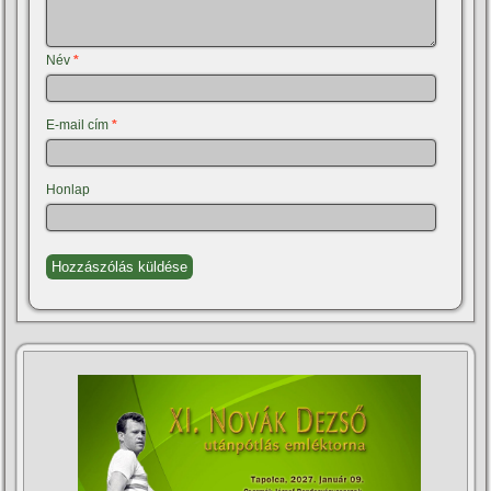
Név
*
E-mail cím
*
Honlap