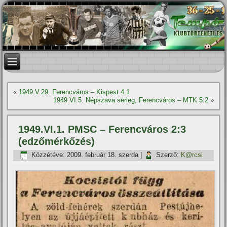
«
1949.V.29. Ferencváros – Kispest 4:1
1949.VI.5. Népszava serleg, Ferencváros – MTK 5:2
»
1949.VI.1. PMSC – Ferencváros 2:3
(edzőmérkőzés)
Közzétéve:
2009. február 18. szerda
|
Szerző:
K@rcsi