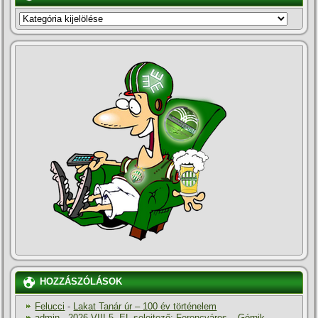
KATEGÓRIÁK
HOZZÁSZÓLÁSOK
Felucci
-
Lakat Tanár úr – 100 év történelem
admin
-
2026.VIII.5. EL-selejtező: Ferencváros – Górnik