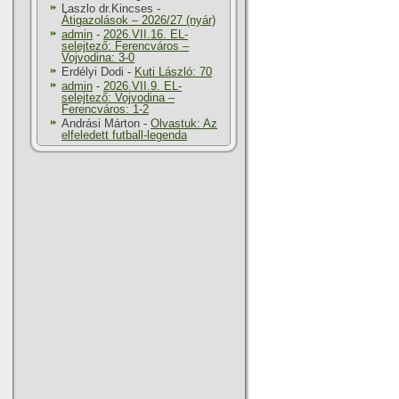
Laszlo dr.Kincses
-
Átigazolások – 2026/27 (nyár)
admin
-
2026.VII.16. EL-
selejtező: Ferencváros –
Vojvodina: 3-0
Erdélyi Dodi
-
Kuti László: 70
admin
-
2026.VII.9. EL-
selejtező: Vojvodina –
Ferencváros: 1-2
Andrási Márton
-
Olvastuk: Az
elfeledett futball-legenda