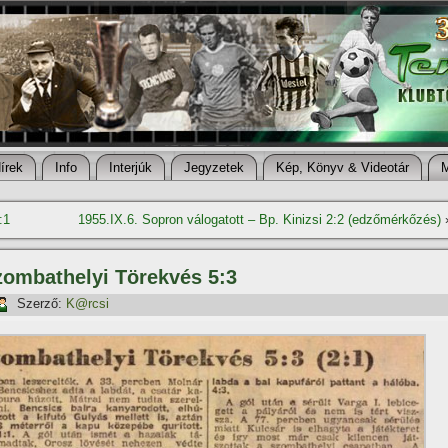
í­rek
Info
Interjúk
Jegyzetek
Kép, Könyv & Videotár
:1
1955.IX.6. Sopron válogatott – Bp. Kinizsi 2:2 (edzőmérkőzés)
Szombathelyi Törekvés 5:3
Szerző:
K@rcsi