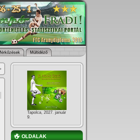
Mérkőzések
Múltidéző
»
Tapolca, 2027. január
9.
OLDALAK