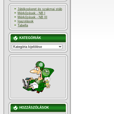
Játékoskeret és szakmai stáb
Mérkőzések - NB I
Mérkőzések - NB III
Igazolások
Tabella
KATEGÓRIÁK
KATEGÓRIÁK
HOZZÁSZÓLÁSOK