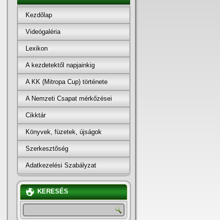
Kezdőlap
Videógaléria
Lexikon
A kezdetektől napjainkig
A KK (Mitropa Cup) története
A Nemzeti Csapat mérkőzései
Cikktár
Könyvek, füzetek, újságok
Szerkesztőség
Adatkezelési Szabályzat
KERESÉS