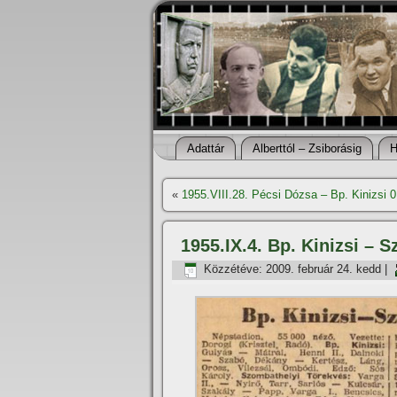
Adattár
Alberttól – Zsiborásig
H
«
1955.VIII.28. Pécsi Dózsa – Bp. Kinizsi 0
1955.IX.4. Bp. Kinizsi – 
Közzétéve:
2009. február 24. kedd
|