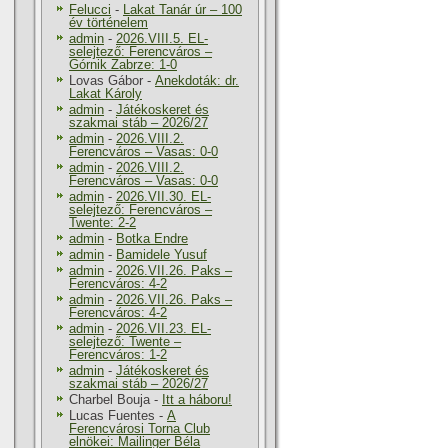
Felucci
-
Lakat Tanár úr – 100
év történelem
admin
-
2026.VIII.5. EL-
selejtező: Ferencváros –
Górnik Zabrze: 1-0
Lovas Gábor
-
Anekdoták: dr.
Lakat Károly
admin
-
Játékoskeret és
szakmai stáb – 2026/27
admin
-
2026.VIII.2.
Ferencváros – Vasas: 0-0
admin
-
2026.VIII.2.
Ferencváros – Vasas: 0-0
admin
-
2026.VII.30. EL-
selejtező: Ferencváros –
Twente: 2-2
admin
-
Botka Endre
admin
-
Bamidele Yusuf
admin
-
2026.VII.26. Paks –
Ferencváros: 4-2
admin
-
2026.VII.26. Paks –
Ferencváros: 4-2
admin
-
2026.VII.23. EL-
selejtező: Twente –
Ferencváros: 1-2
admin
-
Játékoskeret és
szakmai stáb – 2026/27
Charbel Bouja
-
Itt a háboru!
Lucas Fuentes
-
A
Ferencvárosi Torna Club
elnökei: Mailinger Béla