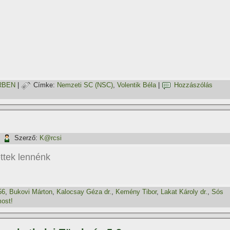
RBEN
|
Címke:
Nemzeti SC (NSC)
,
Volentik Béla
|
Hozzászólás
|
Szerző:
K@rcsi
ttek lennénk
56
,
Bukovi Márton
,
Kalocsay Géza dr.
,
Kemény Tibor
,
Lakat Károly dr.
,
Sós
ost!