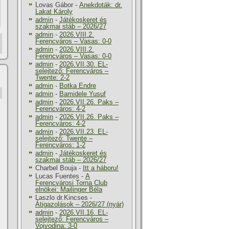
Lovas Gábor
-
Anekdoták: dr.
Lakat Károly
admin
-
Játékoskeret és
szakmai stáb – 2026/27
admin
-
2026.VIII.2.
Ferencváros – Vasas: 0-0
admin
-
2026.VIII.2.
Ferencváros – Vasas: 0-0
admin
-
2026.VII.30. EL-
selejtező: Ferencváros –
Twente: 2-2
admin
-
Botka Endre
admin
-
Bamidele Yusuf
admin
-
2026.VII.26. Paks –
Ferencváros: 4-2
admin
-
2026.VII.26. Paks –
Ferencváros: 4-2
admin
-
2026.VII.23. EL-
selejtező: Twente –
Ferencváros: 1-2
admin
-
Játékoskeret és
szakmai stáb – 2026/27
Charbel Bouja
-
Itt a háboru!
Lucas Fuentes
-
A
Ferencvárosi Torna Club
elnökei: Mailinger Béla
Laszlo dr.Kincses
-
Átigazolások – 2026/27 (nyár)
admin
-
2026.VII.16. EL-
selejtező: Ferencváros –
Vojvodina: 3-0