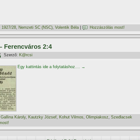
:
1927/28
,
Nemzeti SC (NSC)
,
Volentik Béla
|
Hozzászólás most!
 – Ferencváros 2:4
Szerző:
K@rcsi
Egy kattintás ide a folytatáshoz....
→
,
Gallina Károly
,
Kautzky József
,
Kohut Vilmos
,
Olimpiakosz
,
Szedlacsek
most!