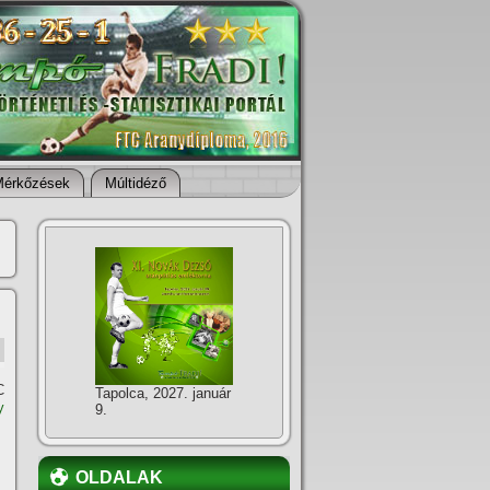
Mérkőzések
Múltidéző
C
Tapolca, 2027. január
y
9.
OLDALAK