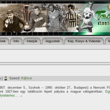
í­rek
Info
Interjúk
Jegyzetek
Kép, Könyv & Videotár
a
|
Szerző:
K@rcsi
1907. december 5., Szolnok – 1990. október 27., Budapest) a Nemzeti F
ént 1927-ben egy találkozón lépett pályára a magyar válogatottban.
Eg
olytatáshoz....
→