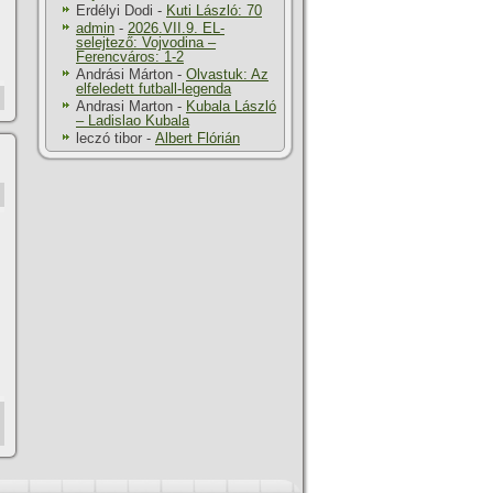
Erdélyi Dodi
-
Kuti László: 70
admin
-
2026.VII.9. EL-
selejtező: Vojvodina –
Ferencváros: 1-2
Andrási Márton
-
Olvastuk: Az
elfeledett futball-legenda
Andrasi Marton
-
Kubala László
– Ladislao Kubala
leczó tibor
-
Albert Flórián