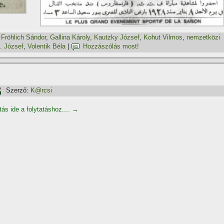
,
Fröhlich Sándor
,
Gallina Károly
,
Kautzky József
,
Kohut Vilmos
,
nemzetközi
. József
,
Volentik Béla
|
Hozzászólás most!
Szerző:
K@rcsi
tás ide a folytatáshoz....
→