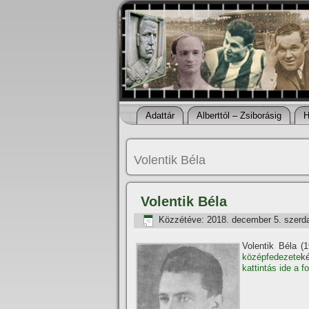
Adattár
Alberttól – Zsiborásig
H
Volentik Béla
Volentik Béla
Közzétéve:
2018. december 5. szerd
Volentik Béla (
középfedezete
k
kattintás ide a f