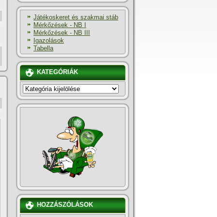
Játékoskeret és szakmai stáb
Mérkőzések - NB I
Mérkőzések - NB III
Igazolások
Tabella
,
KATEGÓRIÁK
KATEGÓRIÁK
HOZZÁSZÓLÁSOK