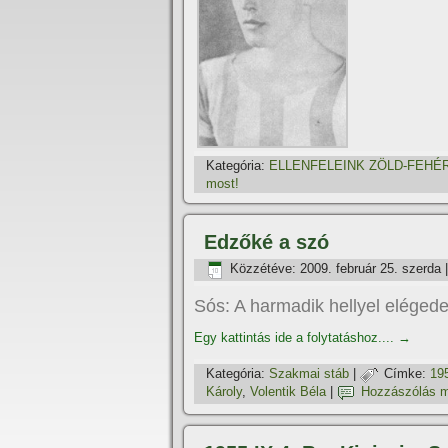
Kategória:
ELLENFELEINK ZÖLD-FEHÉ
most!
Edzőké a szó
Közzétéve:
2009. február 25. szerda
Sós: A harmadik hellyel elégede
Egy kattintás ide a folytatáshoz....
→
Kategória:
Szakmai stáb
|
Címke:
19
Károly
,
Volentik Béla
|
Hozzászólás m