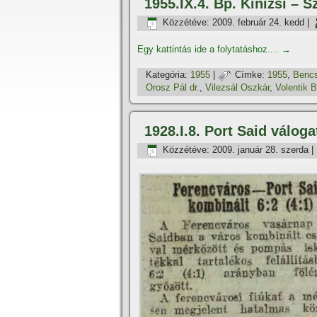
1955.IX.4. Bp. Kinizsi – 
Közzétéve:
2009. február 24. kedd
|
Egy kattintás ide a folytatáshoz....
→
Kategória:
1955
|
Címke:
1955
,
Bencs
Orosz Pál dr.
,
Vilezsál Oszkár
,
Volentik B
1928.I.8. Port Said válog
Közzétéve:
2009. január 28. szerda
|