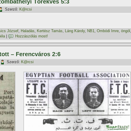
Szombathelyi Törekvés 5:3
Szerző:
K@rcsi
ics József
,
Haladás
,
Kertész Tamás
,
Láng Károly
,
NB1
,
Ombódi Imre
,
öngól
éla
|
Hozzászólás most!
atott – Ferencváros 2:6
Szerző:
K@rcsi