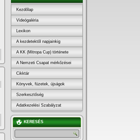
Kezdőlap
Videógaléria
Lexikon
A kezdetektől napjainkig
A KK (Mitropa Cup) története
A Nemzeti Csapat mérkőzései
Cikktár
Könyvek, füzetek, újságok
Szerkesztőség
Adatkezelési Szabályzat
KERESÉS