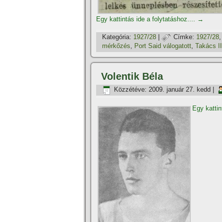
Egy kattintás ide a folytatáshoz....
→
Kategória:
1927/28
|
Címke:
1927/28
mérkőzés
,
Port Said válogatott
,
Takács II
Volentik Béla
Közzétéve:
2009. január 27. kedd
|
Egy kattin