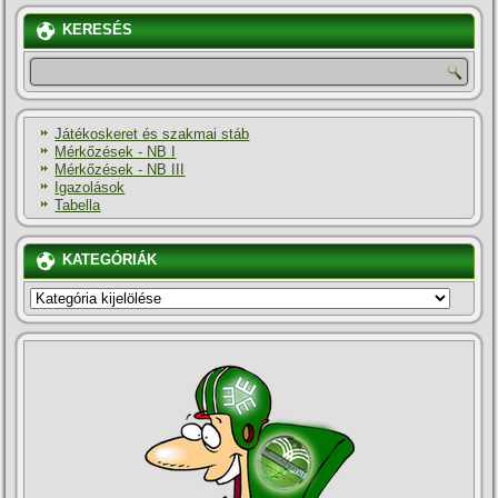
KERESÉS
Játékoskeret és szakmai stáb
Mérkőzések - NB I
Mérkőzések - NB III
Igazolások
Tabella
KATEGÓRIÁK
KATEGÓRIÁK