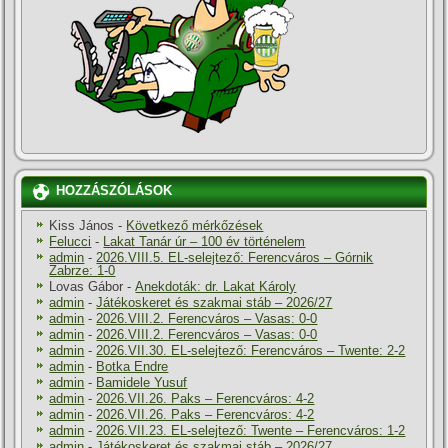
HOZZÁSZÓLÁSOK
Kiss János
-
Következő mérkőzések
Felucci
-
Lakat Tanár úr – 100 év történelem
admin
-
2026.VIII.5. EL-selejtező: Ferencváros – Górnik
Zabrze: 1-0
Lovas Gábor
-
Anekdoták: dr. Lakat Károly
admin
-
Játékoskeret és szakmai stáb – 2026/27
admin
-
2026.VIII.2. Ferencváros – Vasas: 0-0
admin
-
2026.VIII.2. Ferencváros – Vasas: 0-0
admin
-
2026.VII.30. EL-selejtező: Ferencváros – Twente: 2-2
admin
-
Botka Endre
admin
-
Bamidele Yusuf
admin
-
2026.VII.26. Paks – Ferencváros: 4-2
admin
-
2026.VII.26. Paks – Ferencváros: 4-2
admin
-
2026.VII.23. EL-selejtező: Twente – Ferencváros: 1-2
admin
-
Játékoskeret és szakmai stáb – 2026/27