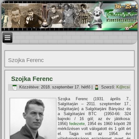
Szojka Ferenc
Szojka Ferenc
Közzétéve:
2018. szeptember 17. hétfő
|
Szerző:
K@rcsi
Szojka Ferenc (1931. április 7.,
Salgótarján – 2011. szeptember 17.,
Salgótarján) a Salgótarjáni Bányász és
a Salgótarjáni BTC (1950-66: 324
bajnoki / 16 gól; az év játékosa:
1956)
fedezete
, 1954 és 1960 köpött 28
mérkőzésen volt válogatott és 1 gólt ért
el. Tagja volt az 1954. évi
világbajnokságon ezüstérmet nyert és