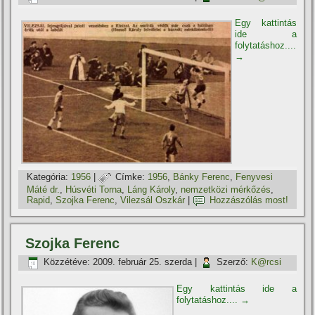
Egy kattintás
ide a
folytatáshoz....
→
Kategória:
1956
|
Címke:
1956
,
Bánky Ferenc
,
Fenyvesi
Máté dr.
,
Húsvéti Torna
,
Láng Károly
,
nemzetközi mérkőzés
,
Rapid
,
Szojka Ferenc
,
Vilezsál Oszkár
|
Hozzászólás most!
Szojka Ferenc
Közzétéve:
2009. február 25. szerda
|
Szerző:
K@rcsi
Egy kattintás ide a
folytatáshoz....
→