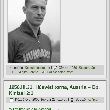
Kategória:
Kölcsönjátékosok
|
Címke:
1956
,
Salgótarjáni
BTC
,
Szojka Ferenc
|
Hozzászólás most!
1956.III.31. Húsvéti torna, Austria – Bp.
Kinizsi 2:1
Közzétéve:
2009. február 25. szerda
|
Szerző:
K@rcsi
Egy kattintás ide a folytatáshoz....
→