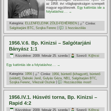
az 1958. évi világbajnokságon szerepelt
magyar együttesnek.
Egy kattintás ide a
folytatáshoz....
→
Kategória:
ELLENFELEINK ZÖLD-FEHÉRBEN
|
Címke:
Salgótarjáni BTC
,
Szojka Ferenc
|
1 hozzászólás
1956.V.6. Bp. Kinizsi – Salgótarjáni
Bányász 1:1
Közzétéve:
2009. február 25. szerda
|
Szerző:
K@rcsi
Egy kattintás ide a folytatáshoz....
→
Kategória:
1956
|
Címke:
1956
,
büntető (kihagyott)
,
büntető
(védett)
,
Dalnoki Jenő
,
Gulyás Géza
,
NB1
,
Salgótarjáni BTC
,
Szojka Ferenc
,
Vilezsál Oszkár
|
Hozzászólás most!
1956.IV.1. Húsvéti torna, Bp. Kinizsi –
Rapid 4:2
Közzétéve:
2009. február 25. szerda
|
Szerző:
K@rcsi