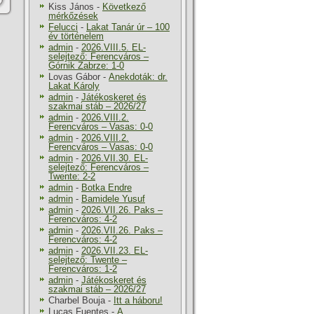
Kiss János
-
Következő
mérkőzések
Felucci
-
Lakat Tanár úr – 100
év történelem
admin
-
2026.VIII.5. EL-
selejtező: Ferencváros –
Górnik Zabrze: 1-0
Lovas Gábor
-
Anekdoták: dr.
Lakat Károly
admin
-
Játékoskeret és
szakmai stáb – 2026/27
admin
-
2026.VIII.2.
Ferencváros – Vasas: 0-0
admin
-
2026.VIII.2.
Ferencváros – Vasas: 0-0
admin
-
2026.VII.30. EL-
selejtező: Ferencváros –
Twente: 2-2
admin
-
Botka Endre
admin
-
Bamidele Yusuf
admin
-
2026.VII.26. Paks –
Ferencváros: 4-2
admin
-
2026.VII.26. Paks –
Ferencváros: 4-2
admin
-
2026.VII.23. EL-
selejtező: Twente –
Ferencváros: 1-2
admin
-
Játékoskeret és
szakmai stáb – 2026/27
Charbel Bouja
-
Itt a háboru!
Lucas Fuentes
-
A