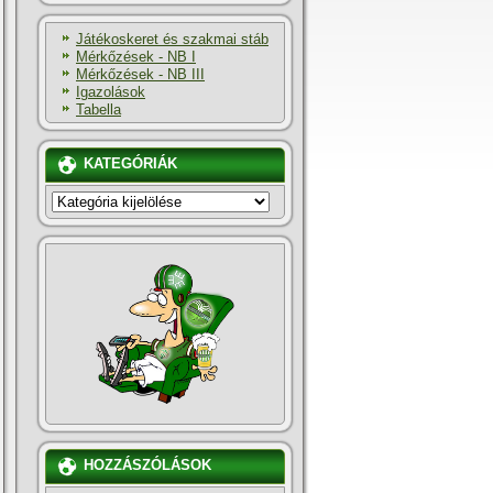
Játékoskeret és szakmai stáb
Mérkőzések - NB I
Mérkőzések - NB III
Igazolások
Tabella
KATEGÓRIÁK
KATEGÓRIÁK
HOZZÁSZÓLÁSOK