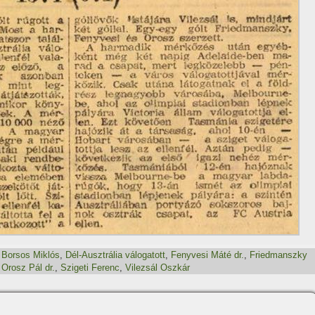
,
Borsos Miklós
,
Dél-Ausztrália válogatott
,
Fenyvesi Máté dr.
,
Friedmanszky
,
Orosz Pál dr.
,
Szigeti Ferenc
,
Vilezsál Oszkár