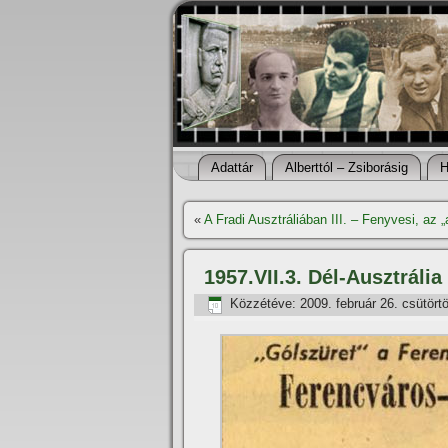
Adattár
Alberttól – Zsiborásig
H
«
A Fradi Ausztráliában III. – Fenyvesi, az 
1957.VII.3. Dél-Ausztráli
Közzétéve:
2009. február 26. csütört