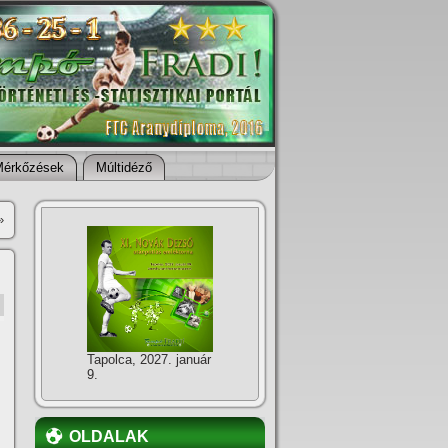
Mérkőzések
Múltidéző
»
Tapolca, 2027. január
9.
OLDALAK