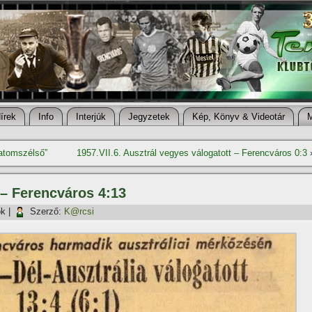
í­rek
Info
Interjúk
Jegyzetek
Kép, Könyv & Videotár
„atomszélső”
1957.VII.6. Ausztrál vegyes válogatott – Ferencváros 0:3
a – Ferencváros 4:13
ök
|
Szerző:
K@rcsi