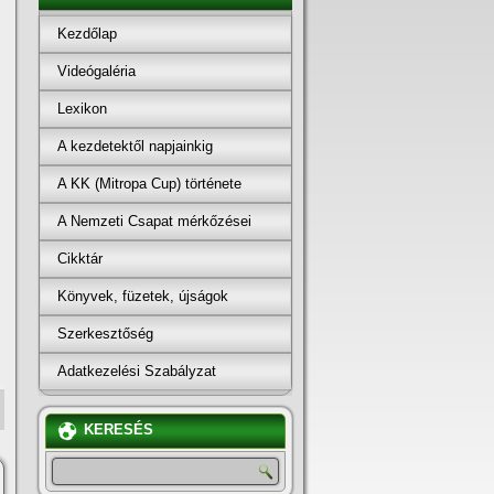
Kezdőlap
Videógaléria
Lexikon
A kezdetektől napjainkig
A KK (Mitropa Cup) története
A Nemzeti Csapat mérkőzései
Cikktár
Könyvek, füzetek, újságok
Szerkesztőség
Adatkezelési Szabályzat
KERESÉS