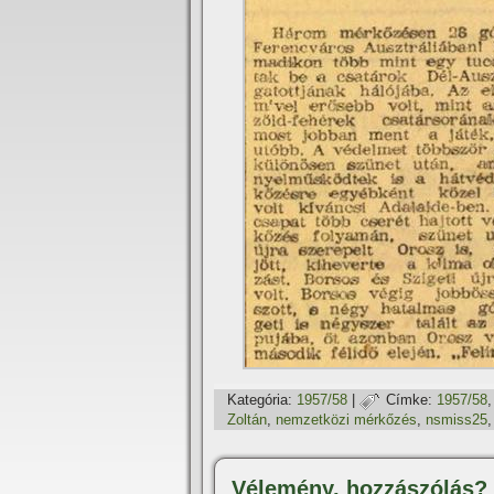
Kategória:
1957/58
|
Címke:
1957/58
Zoltán
,
nemzetközi mérkőzés
,
nsmiss25
Vélemény, hozzászólás?