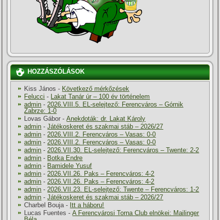
HOZZÁSZÓLÁSOK
Kiss János
-
Következő mérkőzések
Felucci
-
Lakat Tanár úr – 100 év történelem
admin
-
2026.VIII.5. EL-selejtező: Ferencváros – Górnik
Zabrze: 1-0
Lovas Gábor
-
Anekdoták: dr. Lakat Károly
admin
-
Játékoskeret és szakmai stáb – 2026/27
admin
-
2026.VIII.2. Ferencváros – Vasas: 0-0
admin
-
2026.VIII.2. Ferencváros – Vasas: 0-0
admin
-
2026.VII.30. EL-selejtező: Ferencváros – Twente: 2-2
admin
-
Botka Endre
admin
-
Bamidele Yusuf
admin
-
2026.VII.26. Paks – Ferencváros: 4-2
admin
-
2026.VII.26. Paks – Ferencváros: 4-2
admin
-
2026.VII.23. EL-selejtező: Twente – Ferencváros: 1-2
admin
-
Játékoskeret és szakmai stáb – 2026/27
Charbel Bouja
-
Itt a háboru!
Lucas Fuentes
-
A Ferencvárosi Torna Club elnökei: Mailinger
Béla