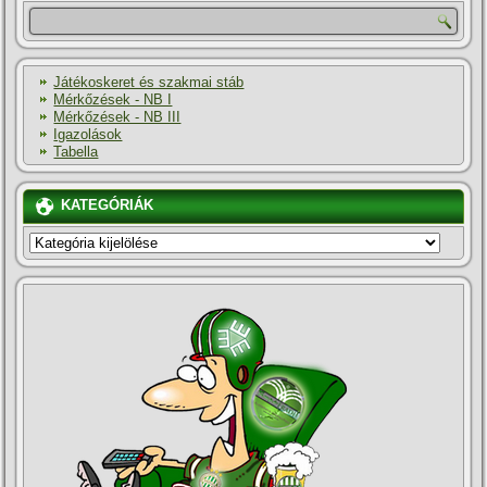
Játékoskeret és szakmai stáb
Mérkőzések - NB I
Mérkőzések - NB III
Igazolások
Tabella
KATEGÓRIÁK
KATEGÓRIÁK