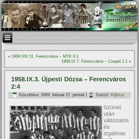
«
1958.VIII.31. Ferencváros – MTK 0:1
1958.IX.7. Ferencváros – Csepel 1:1
»
1958.IX.3. Újpesti Dózsa – Ferencváros
2:4
Közzétéve:
2009. február 27. péntek
|
Szerző:
K@rcsi
Szünet
után
változatos
és
izgalmas