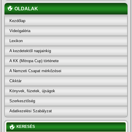
OLDALAK
Kezdőlap
Videógaléria
Lexikon
A kezdetektől napjainkig
A KK (Mitropa Cup) története
A Nemzeti Csapat mérkőzései
Cikktár
Könyvek, füzetek, újságok
Szerkesztőség
Adatkezelési Szabályzat
KERESÉS