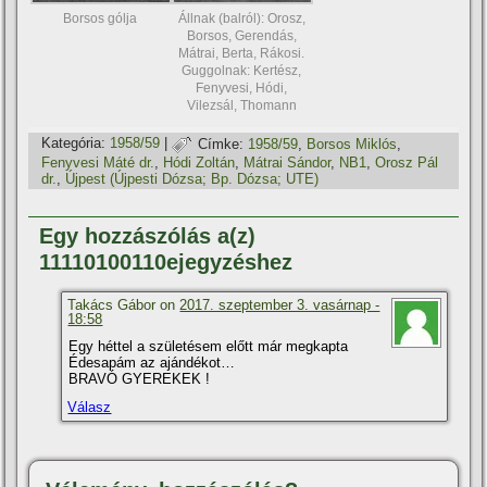
Borsos gólja
Állnak (balról): Orosz,
Borsos, Gerendás,
Mátrai, Berta, Rákosi.
Guggolnak: Kertész,
Fenyvesi, Hódi,
Vilezsál, Thomann
Kategória:
1958/59
|
Címke:
1958/59
,
Borsos Miklós
,
Fenyvesi Máté dr.
,
Hódi Zoltán
,
Mátrai Sándor
,
NB1
,
Orosz Pál
dr.
,
Újpest (Újpesti Dózsa; Bp. Dózsa; UTE)
Egy hozzászólás a(z)
11110100110ejegyzéshez
Takács Gábor on
2017. szeptember 3. vasárnap -
18:58
Egy héttel a születésem előtt már megkapta
Édesapám az ajándékot…
BRAVÓ GYEREKEK !
Válasz