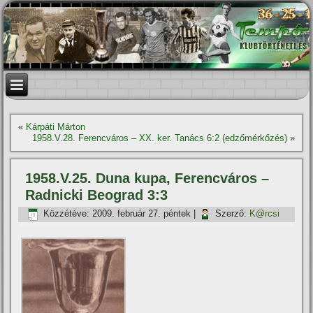
«
Kárpáti Márton
1958.V.28. Ferencváros – XX. ker. Tanács 6:2 (edzőmérkőzés)
»
1958.V.25. Duna kupa, Ferencváros –
Radnicki Beograd 3:3
Közzétéve:
2009. február 27. péntek
|
Szerző:
K@rcsi