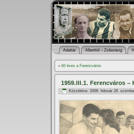
Adattár
Alberttól – Zsiborásig
H
«
60 éves a Ferencváros
1959.III.1. Ferencváros –
Közzétéve:
2009. február 28. szomba