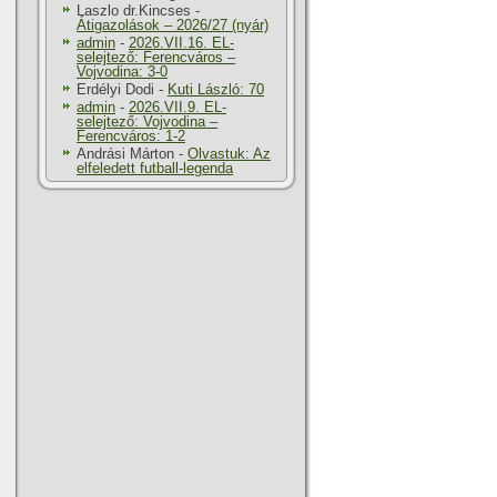
Laszlo dr.Kincses
-
Átigazolások – 2026/27 (nyár)
admin
-
2026.VII.16. EL-
selejtező: Ferencváros –
Vojvodina: 3-0
Erdélyi Dodi
-
Kuti László: 70
admin
-
2026.VII.9. EL-
selejtező: Vojvodina –
Ferencváros: 1-2
Andrási Márton
-
Olvastuk: Az
elfeledett futball-legenda