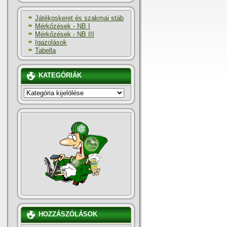
Játékoskeret és szakmai stáb
Mérkőzések - NB I
Mérkőzések - NB III
Igazolások
Tabella
KATEGÓRIÁK
KATEGÓRIÁK
HOZZÁSZÓLÁSOK