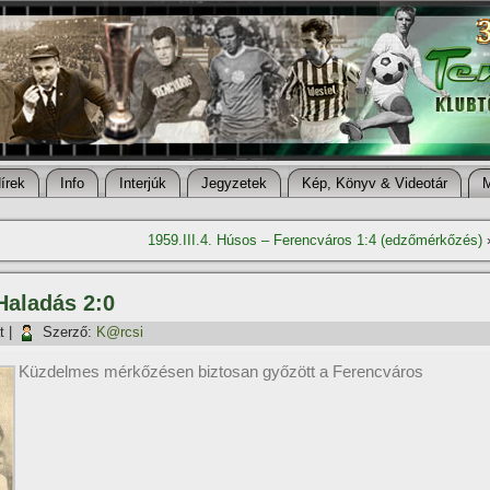
í­rek
Info
Interjúk
Jegyzetek
Kép, Könyv & Videotár
1959.III.4. Húsos – Ferencváros 1:4 (edzőmérkőzés)
 Haladás 2:0
t
|
Szerző:
K@rcsi
Küzdelmes mérkőzésen biztosan győzött a Ferencváros