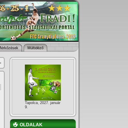
Mérkőzések
Múltidéző
»
Tapolca, 2027. január
9.
OLDALAK