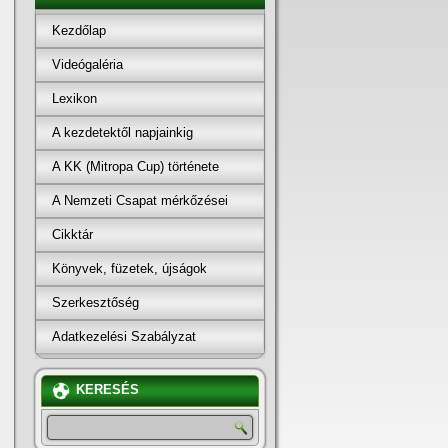
Kezdőlap
Videógaléria
Lexikon
A kezdetektől napjainkig
A KK (Mitropa Cup) története
A Nemzeti Csapat mérkőzései
Cikktár
Könyvek, füzetek, újságok
Szerkesztőség
Adatkezelési Szabályzat
KERESÉS