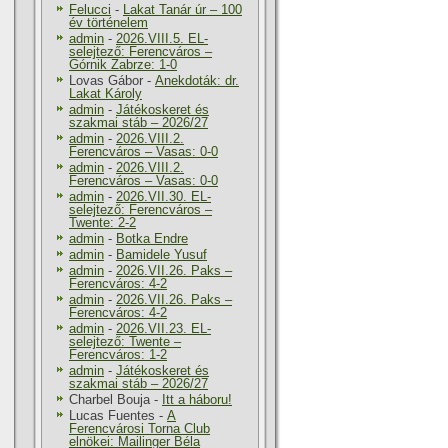
Felucci
-
Lakat Tanár úr – 100
év történelem
admin
-
2026.VIII.5. EL-
selejtező: Ferencváros –
Górnik Zabrze: 1-0
Lovas Gábor
-
Anekdoták: dr.
Lakat Károly
admin
-
Játékoskeret és
szakmai stáb – 2026/27
admin
-
2026.VIII.2.
Ferencváros – Vasas: 0-0
admin
-
2026.VIII.2.
Ferencváros – Vasas: 0-0
admin
-
2026.VII.30. EL-
selejtező: Ferencváros –
Twente: 2-2
admin
-
Botka Endre
admin
-
Bamidele Yusuf
admin
-
2026.VII.26. Paks –
Ferencváros: 4-2
admin
-
2026.VII.26. Paks –
Ferencváros: 4-2
admin
-
2026.VII.23. EL-
selejtező: Twente –
Ferencváros: 1-2
admin
-
Játékoskeret és
szakmai stáb – 2026/27
Charbel Bouja
-
Itt a háboru!
Lucas Fuentes
-
A
Ferencvárosi Torna Club
elnökei: Mailinger Béla